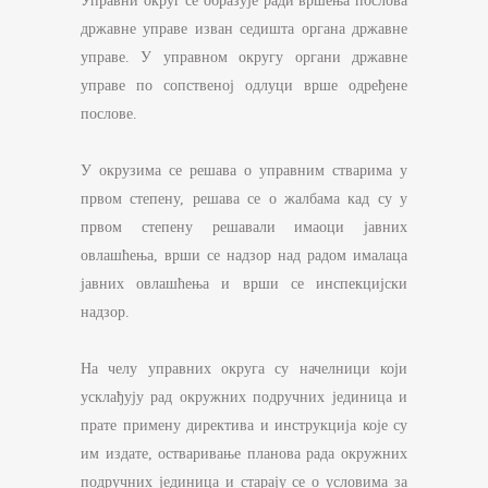
Управни округ се образује ради вршења послова
државне управе изван седишта органа државне
управе. У управном округу органи државне
управе по сопственој одлуци врше одређене
послове.
У окрузима се решава о управним стварима у
првом степену, решава се о жалбама кад су у
првом степену решавали имаоци јавних
овлашћења, врши се надзор над радом ималаца
јавних овлашћења и врши се инспекцијски
надзор.
На челу управних округа су начелници који
усклађују рад окружних подручних јединица и
прате примену директива и инструкција које су
им издате, остваривање планова рада окружних
подручних јединица и старају се о условима за