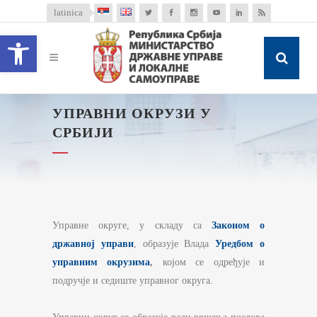
latinica
Open toolbar
УПРАВНИ ОКРУЗИ У
СРБИЈИ
Управне округе, у складу са
Законом о
државној управи
, образује Влада
Уредбом о
управним окрузима
,
којом се одређује и
подручје и седиште управног округа.