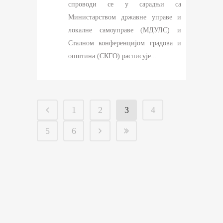
спроводи се у сарадњи са
Министарством државне управе и
локалне самоуправе (МДУЛС) и
Сталном конференцијом градова и
општина (СКГО) расписује...
1
2
3
4
5
6