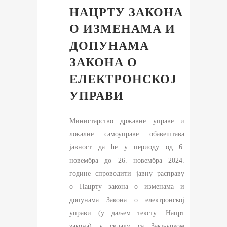
НАЦРТУ ЗАКОНА
О ИЗМЕНАМА И
ДОПУНАМА
ЗАКОНА О
ЕЛЕКТРОНСКОЈ
УПРАВИ
Министарство државне управе и
локалне самоуправе обавештава
јавност да ће у периоду од 6.
новембра до 26. новембра 2024.
године спроводити јавну расправу
о Нацрту закона о изменама и
допунама Закона о електронској
управи (у даљем тексту: Нацрт
закона) у складу са Закључком