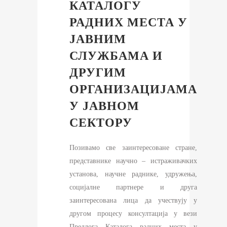
КАТАЛОГУ
РАДНИХ МЕСТА У
ЈАВНИМ
СЛУЖБАМА И
ДРУГИМ
ОРГАНИЗАЦИЈАМА
У ЈАВНОМ
СЕКТОРУ
Позивамо све заинтересоване стране,
представнике научно – истраживачких
установа, научне раднике, удружења,
социјалне партнере и друга
заинтересована лица да учествују у
другом процесу консултација у вези
Предлога Каталога радних места у