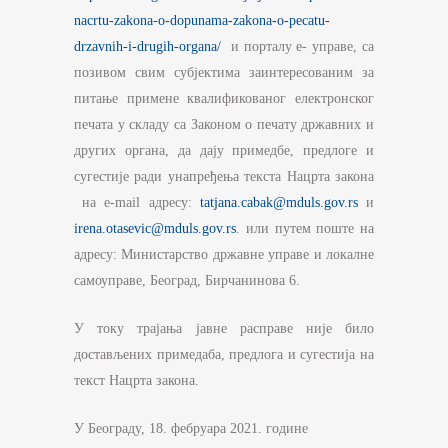
nacrtu-zakona-o-dopunama-zakona-o-pecatu-
drzavnih-i-drugih-organa/
и порталу е- управе, са
позивом свим субјектима заинтересованим за
питање примене квалификованог електронског
печата у складу са Законом о печату државних и
других органа, да дају примедбе, предлоге и
сугестије ради унапређења текста Нацрта закона
на e-mail адресу:
tatjana.cabak@mduls.gov.rs
и
irena.otasevic@mduls.gov.rs
. или путем поште на
адресу: Министарство државне управе и локалне
самоуправе, Београд, Бирчанинова 6.
У току трајања јавне расправе није било
достављених примедаба, предлога и сугестија на
текст Нацрта закона.
У Београду, 18. фебруара 2021. године