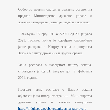
Одбор за правни систем и државне органе, на
предлог Министарства државне управе и
локалне самоуправе, донео је следећи закључак:
– Закључак 05 број: 011-483/2021 од 20. јануара
2021. године, којим је одређено спровођење
јавне расправе о Нацрту закона о допунама
Закона о печату државних и других органа.
Јавна расправа о наведеном нацрту закона,
спроведена је од 21. јануара до 9. фебруара
2021. године.
Програм јавне расправе о Нацрту закона
објављен је на интернет страници Министарства
државне управе и локалне самоуправе
https://mduls.gov.rs/obavestenja/javna-rasprava-o-