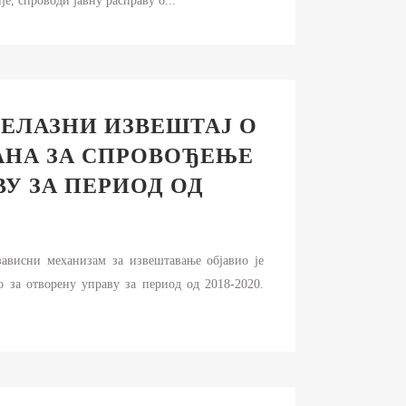
е, спроводи јавну расправу о...
РЕЛАЗНИ ИЗВЕШТАЈ О
АНА ЗА СПРОВОЂЕЊЕ
У ЗА ПЕРИОД ОД
ависни механизам за извештавање објавио је
 за отворену управу за период од 2018-2020.