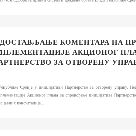
акључком Одбора за правни систем и државне органе Владе Републике Србиј
 ДОСТАВЉАЊЕ КОМЕНТАРА НА П
МПЛЕМЕНТАЦИЈЕ АКЦИОНОГ ПЛ
РТНЕРСТВО ЗА ОТВОРЕНУ УПРАВ
Е
епублике Србије у иницијативи Партнерство за отворену управу, Нез
плементације Акционог плана за спровођење иницијативе Партнерство
с јавних консултација...