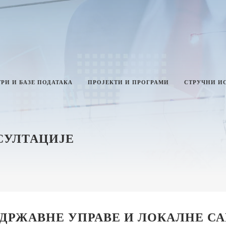
РИ И БАЗЕ ПОДАТАКА
ПРОЈЕКТИ И ПРОГРАМИ
СТРУЧНИ И
НСУЛТАЦИЈЕ
ТИКА И ИНТЕГРИТЕТ
ЛАН РАДА МИНИСТАРСТВА
ЗВЕШТАЈИ О РАДУ
ИНИСТАРСТВА
НФОРМАЦИЈЕ ОД ЈАВНОГ
НАЧАЈА И ИНФОРМАЦИЈЕ У ВЕЗИ
ДРЖАВНЕ УПРАВЕ И ЛОКАЛНЕ С
АВНОСТИ РАДА МИНИСТАРСТВА