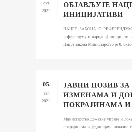
Д
окт.
ОБЈАВЉУЈЕ НАЦ
С
2021.
ИНИЦИЈАТИВИ
И
Б
НАЦРТ ЗАКОНА О РЕФЕРЕНДУМУ И 
референдуму и народној иницијативи
Ф
К
Нацрт закона Министарство је 8. окто
ЈА
П
И
05.
ЈАВНИ ПОЗИВ ЗА
авг.
ИЗМЕНАМА И ДО
2021.
ПОКРАЈИНАМА И
Министарство државне управе и лока
покрајинама и јединицама локалне с