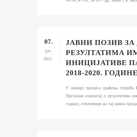
99/14, 47/18, 30/18 – др. закон ) и З
07.
ЈАВНИ ПОЗИВ ЗА
јун.
РЕЗУЛТАТИМА И
2021.
ИНИЦИЈАТИВЕ ПА
2018-2020. ГОДИН
У оквиру процеса праћења учешћа Р
Прелазни извештај о резултатима им
године, отпочевши на тај начин проце