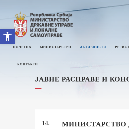
Open toolbar
ПОЧЕТНА
МИНИСТАРСТВО
АКТИВНОСТИ
РЕГИСТ
КОНТАКТИ
ЈАВНЕ РАСПРАВЕ И КО
О МИНИСТАРСТВУ
Е
СЕКТОРИ
П
СЕКРЕТАРИЈАТ
И
М
ИНТЕРНА РЕВИЗИЈА
И
З
14.
УПРАВНИ ИНСПЕКТОРАТ
МИНИСТАРСТВО 
Ј