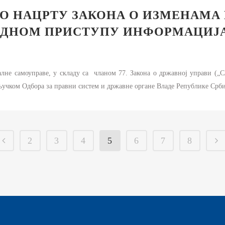
 О НАЦРТУ ЗАКОНА О ИЗМЕНАМА
ОДНОМ ПРИСТУПУ ИНФОРМАЦИЈА
не самоуправе, у складу са чланом 77. Закона о државној управи („Сл
акључком Одбора за правни систем и државне органе Владе Републике Србиј
2
3
4
5
6
7
8