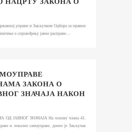
О НАЦРТУ ЗАКОНА О
 државној управи и Закључком Одбора за правни
ештење о спровођењу јавне расправе...
АМОУПРАВЕ
НАМА ЗАКОНА О
НОГ ЗНАЧАЈА НАКОН
 ЈАВНОГ ЗНАЧАЈА На основу члана 41.
раве и локалне самоуправе, донео је Закључак