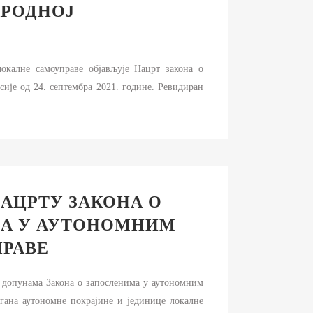
АРОДНОЈ
е самоуправе објављује Нацрт закона о
ије од 24. септембра 2021. године. Ревидиран
НАЦРТУ ЗАКОНА О
МА У АУТОНОМНИМ
ПРАВЕ
и допунама Закона о запосленима у аутономним
гана аутономне покрајине и јединице локалне