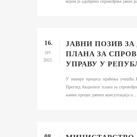
којим је одобрено спровођење јавне ра
16.
ЈАВНИ ПОЗИВ З
јул.
ПЛАНА ЗА СПРО
2021.
УПРАВУ У РЕПУБЛ
У оквиру процеса праћења учешћа Р
Преглед Акционог плана за спровођењ
начин процес јавних консултација о...
08.