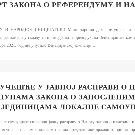
РЖАВНЕ УПРАВЕ И ЛОКАЛНЕ
РТ ЗАКОНА О РЕФЕРЕНДУМУ И Н
АМОУПРАВЕ
НФОРМАТОР О РАДУ
УЏЕТ МИНИСТАРСТВА
НАРОДНОЈ ИНИЦИЈАТИВИ Министарство државне управе и локалн
, ревидиран у складу са примедбама и препорукама Венецијанске комис
ИНАНСИЈСКО УПРАВЉАЊЕ И
ОНТРОЛА
бра 2021. године упутило Венецијанској комисији...
ВНЕ НАБАВКЕ
ЛАН ЈАВНИХ НАБАВКИ И
ЗВЕШТАЈИ
 УЧЕШЋЕ У ЈАВНОЈ РАСПРАВИ О 
ПУНАМА ЗАКОНА О ЗАПОСЛЕНИ
 ЈЕДИНИЦАМА ЛОКАЛНЕ САМОУ
лне самоуправе спроводи јавну расправу о Нацрту закона о изменама 
амоуправе и овом приликом позива представнике државних органа, ор