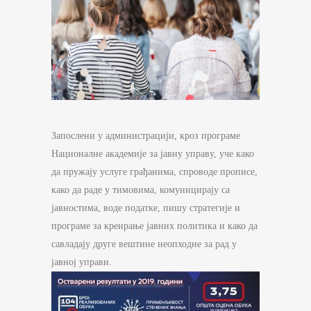
Запослени у администрацији, кроз програме
Националне академије за јавну управу, уче како
да пружају услуге грађанима, спроводе прописе,
како да раде у тимовима, комуницирају са
јавностима, воде податке, пишу стратегије и
програме за креирање јавних политика и како да
савладају друге вештине неопходне за рад у
јавној управи.