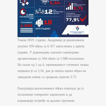
Током 2019. године, Академија је реализовала
укупно 359 обука за 6.357 запослених у јавној
управи. У јединицама локалне самоуправе
организоване су 104 обуке за 1.686 полазника.
На скали од 1 од 4, примењивост стечених знања
оцењена је са 3,54, док је општа оцена обука на
завидном нивоу са средњом оценом 3,75.
Евалуација реализованих обука показује да су
полазници генерално задовољни и да
изражавају потребу за даљим стручним