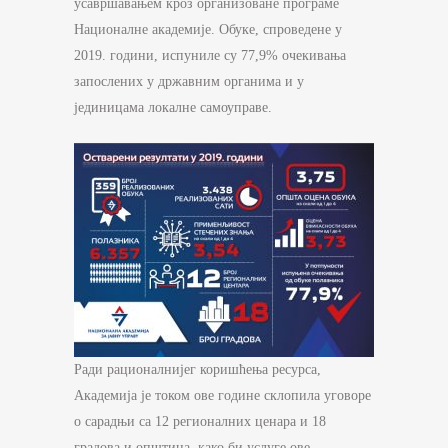
усавршавањем кроз организоване програме
Националне академије. Обуке, спроведене у
2019. години, испуниле су 77,9% очекивања
запослених у државним органима и у
јединицама локалне самоуправе.
Ради рационалнијег коришћења ресурса,
Академија је током ове године склопила уговоре
о сарадњи са 12 регионалних ценара и 18
градова и општина, како би услуге ове