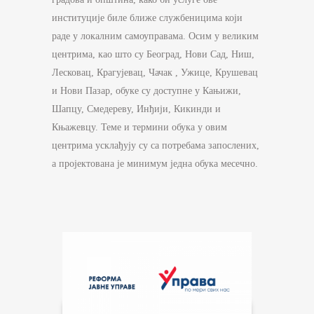
институције биле ближе службеницима који
раде у локалним самоуправама. Осим у великим
центрима, као што су Београд, Нови Сад, Ниш,
Лесковац, Крагујевац, Чачак , Ужице, Крушевац
и Нови Пазар, обуке су доступне у Кањижи,
Шапцу, Смедереву, Инђији, Кикинди и
Књажевцу. Теме и термини обука у овим
центрима усклађују су са потребама запослених,
а пројектована је минимум једна обука месечно.