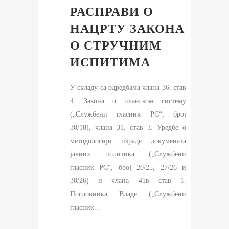
РАСПРАВИ О
НАЦРТУ ЗАКОНА
О СТРУЧНИМ
ИСПИТИМА
У складу са одредбама члана 36. став
4. Закона о планском систему
(„Службени гласник РС“, број
30/18), члана 31. став 3. Уредбе о
методологији израде докумената
јавних политика („Службени
гласник РС“, број 20/25, 27/26 и
30/26) и члана 41в став 1.
Пословника Владе („Службени
гласник...