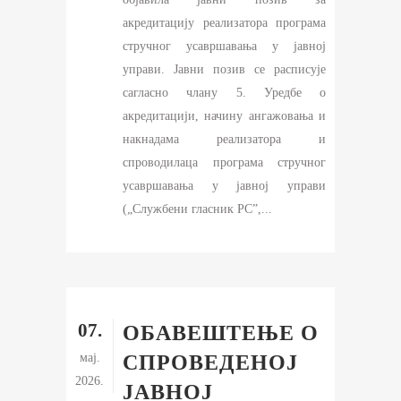
акредитацију реализатора програма
стручног усавршавања у јавној
управи. Јавни позив се расписује
сагласно члану 5. Уредбe о
акредитацији, начину ангажовања и
накнадама реализатора и
спроводилаца програма стручног
усавршавања у јавној управи
(„Службени гласник РС”,...
07.
ОБАВЕШТЕЊЕ О
мај.
СПРОВЕДЕНОЈ
2026.
ЈАВНОЈ