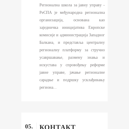
Регионална школа за јавну управу -
РеСПА је међународна регионална
организација, основана као
заједничка иницијатива Европске
комисије и администрација Западног
Балкана, и представља централну
регионалну платформу за стручно
усавршавање, размену знања и
искустава у спровођењу реформе
јавне управе, јачање регионалне
сарадње и подршку усклађивању
региона...
05.
КОНТАКТ