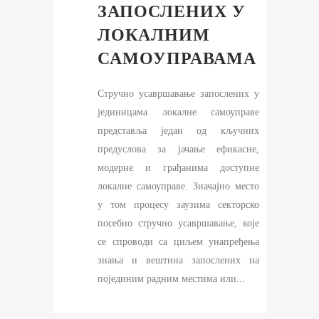
ЗАПОСЛЕНИХ У
ЛОКАЛНИМ
САМОУПРАВАМА
Стручно усавршавање запослених у
јединицама локалне самоуправе
представља један од кључних
предуслова за јачање ефикасне,
модерне и грађанима доступне
локалне самоуправе. Значајно место
у том процесу заузима секторско
посебно стручно усавршавање, које
се спроводи са циљем унапређења
знања и вештина запослених на
појединим радним местима или...