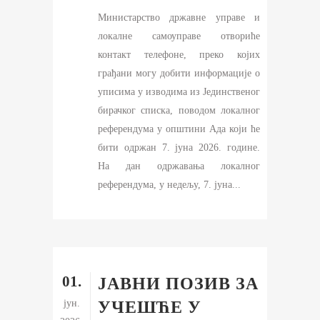
Министарство државне управе и
локалне самоуправе отвориће
контакт телефоне, преко којих
грађани могу добити информације о
уписима у изводима из Јединственог
бирачког списка, поводом локалног
референдума у општини Ада који ће
бити одржан 7. јуна 2026. године.
На дан одржавања локалног
референдума, у недељу, 7. јуна...
01.
ЈАВНИ ПОЗИВ ЗА
јун.
УЧЕШЋЕ У