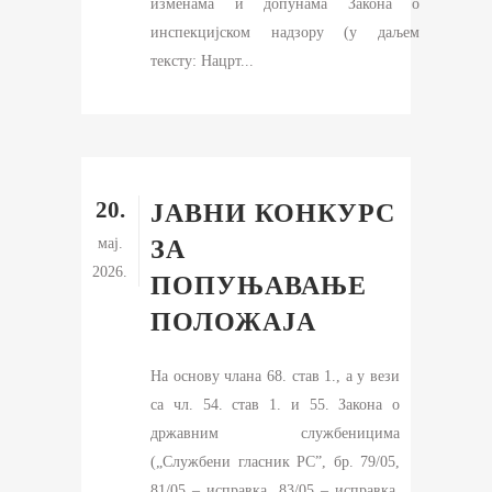
изменама и допунама Закона о
инспекцијском надзору (у даљем
тексту: Нацрт...
20.
ЈАВНИ КОНКУРС
мај.
ЗА
2026.
ПОПУЊАВАЊЕ
ПОЛОЖАЈА
На основу члана 68. став 1., а у вези
са чл. 54. став 1. и 55. Закона о
државним службеницима
(„Службени гласник РС”, бр. 79/05,
81/05 – исправка, 83/05 – исправка,