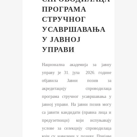
ПРОГРАМА
СТРУЧНОГ
УСАВРШАВАЊА
У ЈАВНОЈ
УПРАВИ
Национална академија за јавну
управу је 31. jула 2026. године
објавила Јавни позив за
акредитацију спроводилаца
програма стручног усавршавања у
јавној управи. На јавни позив могу
са јавити кандидати (правна лица и
предузетници) који испуњавају
услове за селекцију спроводилаца
који су наведени у позиву. Пријаве