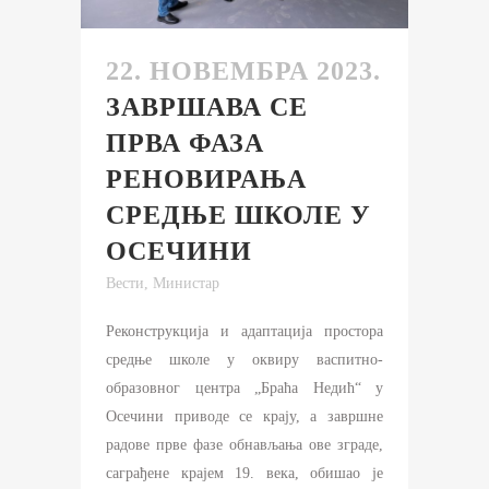
22. НОВЕМБРА 2023.
ЗАВРШАВА СЕ
ПРВА ФАЗА
РЕНОВИРАЊА
СРЕДЊЕ ШКОЛЕ У
ОСЕЧИНИ
Вести
,
Министар
Реконструкција и адаптација простора
средње школе у оквиру васпитно-
образовног центра „Браћа Недић“ у
Осечини приводе се крају, а завршне
радове прве фазе обнављања ове зграде,
саграђене крајем 19. века, обишао је