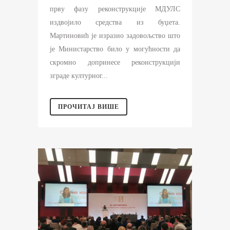
прву фазу реконструкције МДУЛС
издвојило средства из буџета.
Мартиновић је изразио задовољство што
је Министарство било у могућности да
скромно допринесе реконструкцији
зграде културног...
ПРОЧИТАЈ ВИШЕ