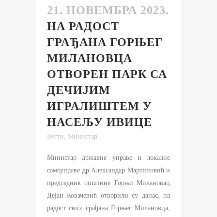
21. НОВЕМБРА 2023.
НА РАДОСТ
ГРАЂАНА ГОРЊЕГ
МИЛАНОВЦА
ОТВОРЕН ПАРК СА
ДЕЧИЈИМ
ИГРАЛИШТЕМ У
НАСЕЉУ ИВИЦЕ
Вести
,
Министар
Министар државне управе и локалне
самоуправе др Александар Мартиновић и
председник општине Горњи Милановац
Дејан Ковачевић отворили су данас, на
радост свих грађана Горњег Милановца,