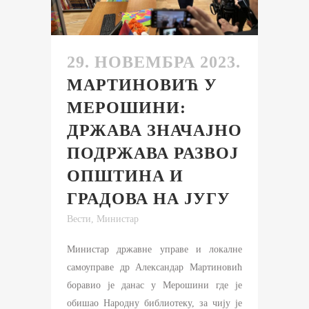
29. НОВЕМБРА 2023.
МАРТИНОВИЋ У
МЕРОШИНИ:
ДРЖАВА ЗНАЧАЈНО
ПОДРЖАВА РАЗВОЈ
ОПШТИНА И
ГРАДОВА НА ЈУГУ
Вести
,
Министар
Министар државне управе и локалне
самоуправе др Александар Мартиновић
боравио је данас у Мерошини где је
обишао Народну библиотеку, за чију је