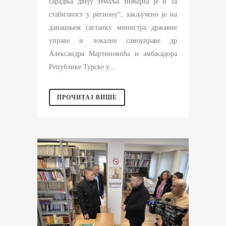
сарадња двеју земаља значајна је и за
стабилност у региону“, закључено је на
данашњем састанку министра државне
управе и локалне самоуправе др
Александра Мартиновића и амбасадора
Републике Турске у...
ПРОЧИТАЈ ВИШЕ