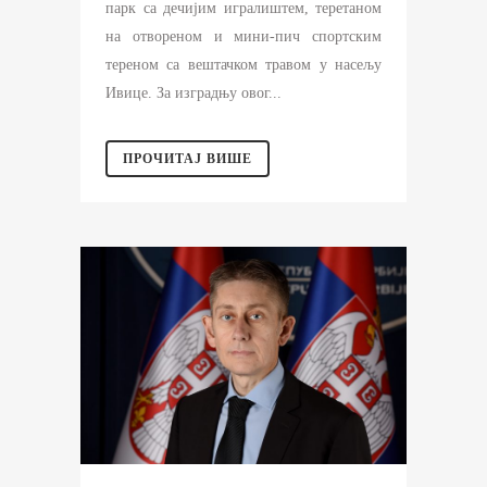
парк са дечијим игралиштем, теретаном
на отвореном и мини-пич спортским
тереном са вештачком травом у насељу
Ивице. За изградњу овог...
ПРОЧИТАЈ ВИШЕ