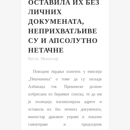
ОСТАВИЛА ИХ БЕЗ
ЛИЧНИХ
ДОКУМЕНАТА,
НЕПРИХВАТЉИВЕ
СУ И АПСОЛУТНО
НЕТАЧНЕ
Вести
,
Министар
Поводом тврдњи изнетих у емисији
„Пешчаника“ о томе да су хиљаде
Албанаца тзв. Прешевске долине
избрисани из бирачког списка, те да им
је полиција пасивизирала адресе и
оставила их без личних докумената,
министар државне управе и локалне
самоуправе и председник