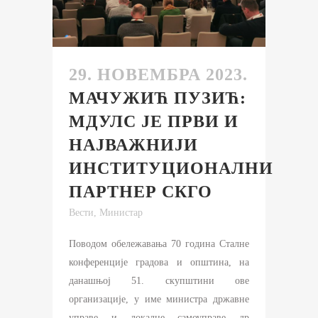
29. НОВЕМБРА 2023.
МАЧУЖИЋ ПУЗИЋ:
МДУЛС ЈЕ ПРВИ И
НАЈВАЖНИЈИ
ИНСТИТУЦИОНАЛНИ
ПАРТНЕР СКГО
Вести
,
Министар
Поводом обележавања 70 година Сталне
конференције градова и општина, на
данашњој 51. скупштини ове
организације, у име министра државне
управе и локалне самоуправе др