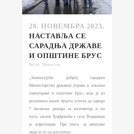
28. НОВЕМБРА 2023.
НАСТАВЉА СЕ
САРАДЊА ДРЖАВЕ
И ОПШТИНЕ БРУС
Вести
,
Министар
„Захваљујући доброј сарадњи
Министарства државне управе и локалне
самоуправе и општине Брус, која је из
релативно малог буџета успела да одвоји
7 милиона динара за километар и по
пута, засеок Ђорђевића у селу Влајковци
је асфалтиран. Пре свега, за мештане
овде је то од изузетног...