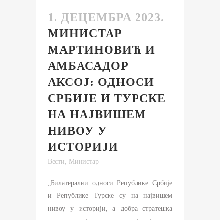
1. ДЕЦЕМБРА 2023.
МИНИСТАР
МАРТИНОВИЋ И
АМБАСАДОР
АКСОJ: ОДНОСИ
СРБИЈЕ И ТУРСКЕ
НА НАЈВИШЕМ
НИВОУ У
ИСТОРИЈИ
Вести
,
Министар
„Билатерални односи Републике Србије
и Републике Турске су на највишем
нивоу у историји, а добра стратешка