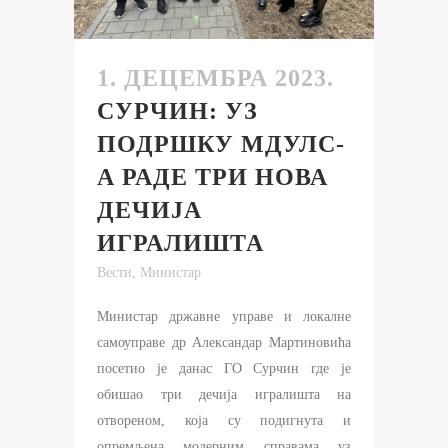
1. ДЕЦЕМБРА 2023.
СУРЧИН: УЗ
ПОДРШКУ МДУЛС-
А РАДЕ ТРИ НОВА
ДЕЧИЈА
ИГРАЛИШТА
Вести
,
Министар
Министар државне управе и локалне
самоуправе др Александар Мартиновића
посетио је данас ГО Сурчин где је
обишао три дечија игралишта на
отвореном, која су подигнута и
опремљена модерним справама уз