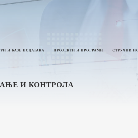
РИ И БАЗЕ ПОДАТАКА
ПРОЈЕКТИ И ПРОГРАМИ
СТРУЧНИ И
АЊЕ И КОНТРОЛА
ТИКА И ИНТЕГРИТЕТ
ЛАН РАДА МИНИСТАРСТВА
ЗВЕШТАЈИ О РАДУ
ИНИСТАРСТВА
НФОРМАЦИЈЕ ОД ЈАВНОГ
у
НАЧАЈА И ИНФОРМАЦИЈЕ У ВЕЗИ
АВНОСТИ РАДА МИНИСТАРСТВА
а