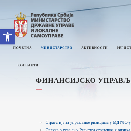
Open toolbar
ПОЧЕТНА
МИНИСТАРСТВО
АКТИВНОСТИ
РЕГИСТ
КОНТАКТИ
ФИНАНСИЈСКО УПРАВЉ
О МИНИСТАРСТВУ
Е
СЕКТОРИ
П
СЕКРЕТАРИЈАТ
И
М
ИНТЕРНА РЕВИЗИЈА
И
Стратегија за управљање ризицима у МДУЛС-
З
УПРАВНИ ИНСПЕКТОРАТ
Ј
Одлука о усвајању Регистра стратешких ризик