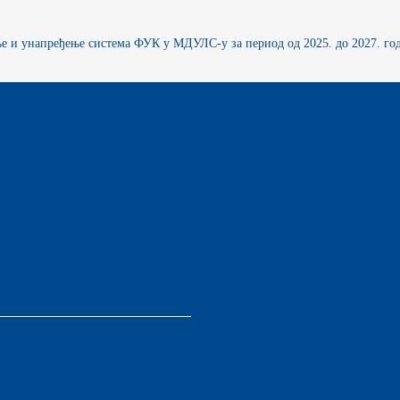
РЖАВНЕ УПРАВЕ И ЛОКАЛНЕ
АМОУПРАВЕ
 и унапређење система ФУК у МДУЛС-у за период од 2025. до 2027. го
НФОРМАТОР О РАДУ
УЏЕТ МИНИСТАРСТВА
ИНАНСИЈСКО УПРАВЉАЊЕ И
ОНТРОЛА
ВНЕ НАБАВКЕ
ЛАН ЈАВНИХ НАБАВКИ И
ЗВЕШТАЈИ