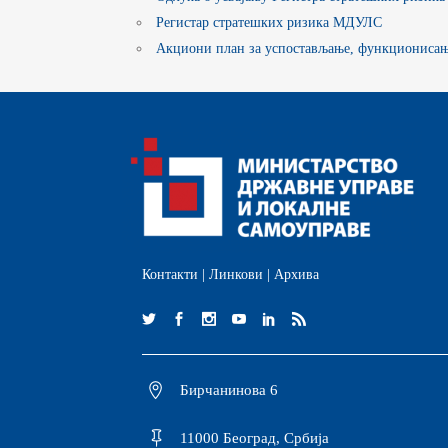
Д
С
Регистар стратешких ризика МДУЛС
Акциони план за успостављање, функционисање
И
Б
Ф
К
ЈА
П
И
Контакти
|
Линкови
|
Архива
Бирчанинова 6
11000 Београд, Србија