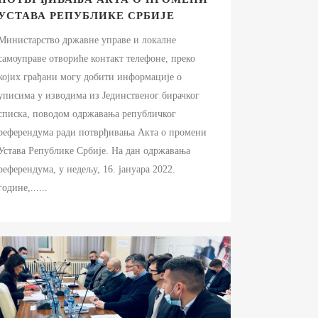
УСТАВА РЕПУБЛИКЕ СРБИЈЕ
Министарство државне управе и локалне
самоуправе отвориће контакт телефоне, преко
којих грађани могу добити информације о
уписима у изводима из Јединственог бирачког
списка, поводом одржавања републичког
референдума ради потврђивања Акта о промени
Устава Републике Србије. На дан одржавања
референдума, у недељу, 16. јануара 2022.
године,......