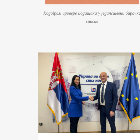
Ходограм провере података у јединствени бирачк
списак