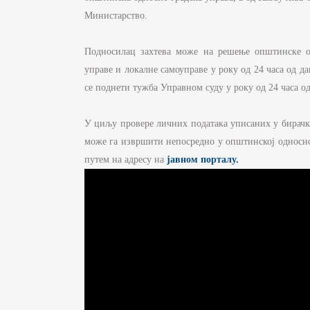
Министарство.
Подносилац захтева може на решење општинске о
управе и локалне самоуправе у року од 24 часа од 
се поднети тужба Управном суду у року од 24 часа о
У циљу провере личних података уписаних у бирачки
може га извршити непосредно у општинској односно 
путем на адресу на
јавном порталу.