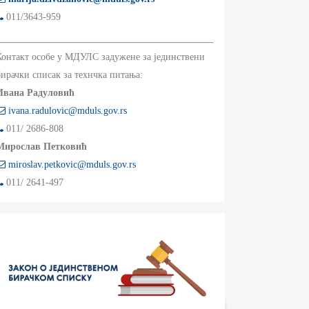
011/3643-959
Контакт особе у МДУЛС задужене за јединствени
бирачки списак за технчка питања:
Ивана Радуловић
ivana.radulovic@mduls.gov.rs
011/ 2686-808
Мирослав Петковић
miroslav.petkovic@mduls.gov.rs
011/ 2641-497