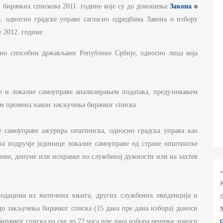
РЖАВНЕ УПРАВЕ И ЛОКАЛНЕ
м бирачких спискова 2011. године које су до доношења
Закона о
АМОУПРАВЕ
, односно градске управе сагласно одредбама Закона о избору
НФОРМАТОР О РАДУ
 2012. године.
УЏЕТ МИНИСТАРСТВА
но способни држављани Републике Србије, односно лица која
ИНАНСИЈСКО УПРАВЉАЊЕ И
ОНТРОЛА
е и локалне самоуправе анализирањем података, предузимањем
ВНЕ НАБАВКЕ
м промена након закључења бирачког списка.
ЛАН ЈАВНИХ НАБАВКИ И
ЗВЕШТАЈИ
е самоуправе ажурира општинска, односно градска управа као
за подручје јединице локалне самоуправе од стране општинске
мене, допуне или исправке по службеној дужности или на захтев
подацима из матичних књига, других службених евиденција и
о закључења бирачког списка (15 дана пре дана избора) доноси
ирачког списка па све до 72 часа пре дана избора решење доноси