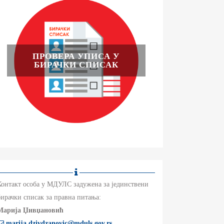
ПРОВЕРА УПИСА У
БИРАЧКИ СПИСАК
Контакт особа у МДУЛС задужена за јединствени
бирачки списак за правна питања:
Марија Џивџановић
marija.dzivdzanovic
@
mduls.gov.rs