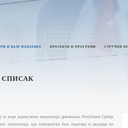
РИ И БАЗЕ ПОДАТАКА
ПРОЈЕКТИ И ПРОГРАМИ
СТРУЧНИ И
 СПИСАК
ТИКА И ИНТЕГРИТЕТ
ЛАН РАДА МИНИСТАРСТВА
ЗВЕШТАЈИ О РАДУ
ИНИСТАРСТВА
НФОРМАЦИЈЕ ОД ЈАВНОГ
ој се води јединствена евиденција држављана Републике Србије
НАЧАЈА И ИНФОРМАЦИЈЕ У ВЕЗИ
них технологија, као електронска база података и ажурира по
АВНОСТИ РАДА МИНИСТАРСТВА