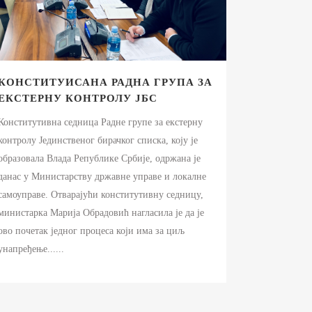
КОНСТИТУИСАНА РАДНА ГРУПА ЗА
ЕКСТЕРНУ КОНТРОЛУ ЈБС
Конститутивна седница Радне групе за екстерну
контролу Јединственог бирачког списка, коју је
образовала Влада Републике Србије, одржана је
данас у Министарству државне управе и локалне
самоуправе. Отварајући конститутивну седницу,
министарка Марија Обрадовић нагласила је да је
ово почетак једног процеса који има за циљ
унапређење......