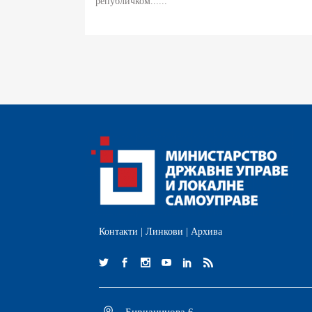
републичком......
Контакти
|
Линкови
|
Архива