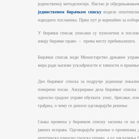
Д
јединственој методологији. Настао је обједињавање
С
јединственом бирачком списку
водиле општинске
И
народних посланика. Први пут је коришћен за изборе
Б
У бирачки списак уписани су пунолетни и послов
имају бирачко право – према месту пребивалишта.
Ф
К
Бирачки списак води Министарство државне управ
ЈА
мера ради њихове усклађености и тачности и вршење
П
И
Део бирачког списка за подручје јединице локалн
поверени посао. Ажурирање дела бирачког списка 
односно градске управе обухвата: упис, брисање, из
грађана, о чему се доноси одговарајуће решење.
Свака промена у бирачком списку заснива се на 
јавних исправа. Одговарајуће решење о променама д
општинска односно градска управа, а од закључења б