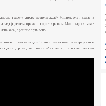
дносно градске управе поднети жалбу Министарству државне
дана када је решење примио, а против решења Министарства може
д дана када је решење примљено.
 списак, право на увид у бирачки списак има сваки грађанин и
градској управи у којој има пребивалиште, као и електронским