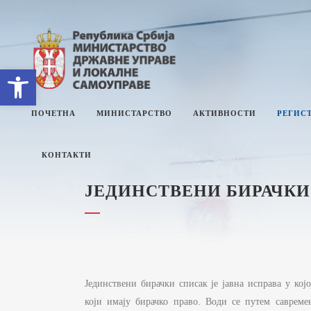
Open toolbar
ПОЧЕТНА
МИНИСТАРСТВО
АКТИВНОСТИ
РЕГИСТ
КОНТАКТИ
ЈЕДИНСТВЕНИ БИРАЧКИ
О МИНИСТАРСТВУ
Е
СЕКТОРИ
П
СЕКРЕТАРИЈАТ
И
М
ИНТЕРНА РЕВИЗИЈА
И
Јединствени бирачки списак је јавна исправа у кој
З
УПРАВНИ ИНСПЕКТОРАТ
који имају бирачко право. Води се путем савреме
Ј