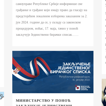
самоуправе Републике Србије информише све
грађанке и грађане који имају право да гласају на
предстојећим локалним изборима заказаним за 2.
јун 2024. године да се, у складу са законском
процедуром, ноћас, 17. маја, тачно у поноћ
закључује Јединствени бирачки списак.......
МИНИСТАРСТВО У ПОНОЋ