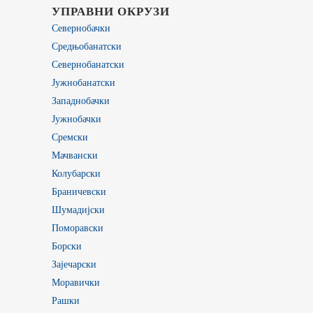
УПРАВНИ ОКРУЗИ
Севернобачки
Средњобанатски
Севернобанатски
Јужнобанатски
Западнобачки
Јужнобачки
Сремски
Мачвански
Колубарски
Браничевски
Шумадијски
Поморавски
Борски
Зајечарски
Моравички
Рашки