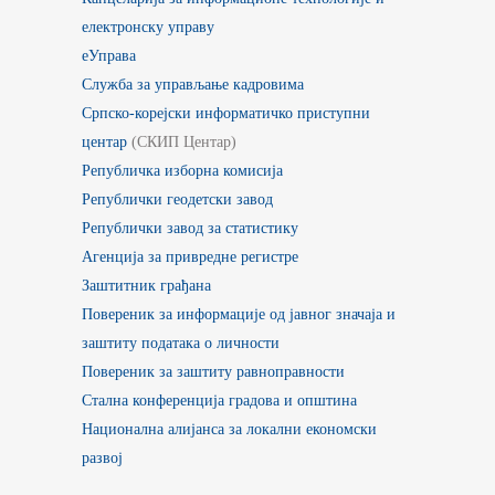
електронску управу
еУправа
Служба за управљање кадровима
Српско-корејски информатичко приступни
центар
(СКИП Центар)
Републичка изборна комисија
Републички геодетски завод
Републички завод за статистику
Агенција за привредне регистре
Заштитник грађана
Повереник за информације од јавног значаја и
заштиту података о личности
Повереник за заштиту равноправности
Стална конференција градова и општина
Национална алијанса за локални економски
развој