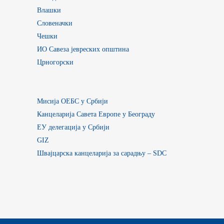
Влашки
Словеначки
Чешки
ИО Савеза јевреских општина
Црногорски
Мисија ОЕБС у Србији
Канцеларија Савета Европе у Београду
ЕУ делегација у Србији
GIZ
Швајцарска канцеларија за сарадњу – SDC