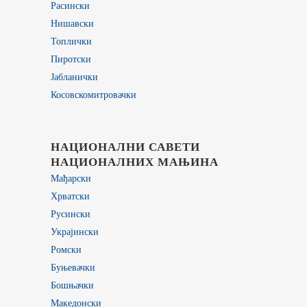
Расински
Нишавски
Топлички
Пиротски
Јабланички
Косовскомитровачки
НАЦИОНАЛНИ САВЕТИ
НАЦИОНАЛНИХ МАЊИНА
Мађарски
Хрватски
Русински
Украјински
Ромски
Буњевачки
Бошњачки
Македонски