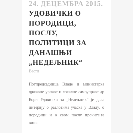
24. ДЕЦЕМБРА 2015.
УДОВИЧКИ О
ПОРОДИЦИ,
ПОСЛУ,
ПОЛИТИЦИ ЗА
ДАНАШЊИ
„НЕДЕЉНИК“
Вести
Потпредседница Владе и министарка
државне урпаве и локалне самоуправе др
Кори Удовички за „Недељник“ је дала
интервју о разлозима уласка у Владу, о
породици и о свом послу прочитајте
више...