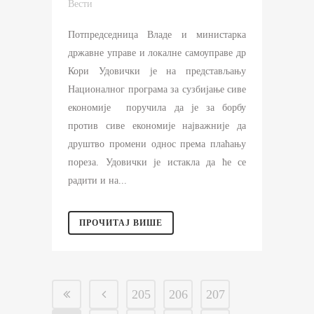
Вести
Потпредседница Владе и министарка
државне управе и локалне самоуправе др
Кори Удовички је на представљању
Националног програма за сузбијање сиве
економије поручила да је за борбу
против сиве економије најважније да
друштво промени однос према плаћању
пореза. Удовички је истакла да ће се
радити и на...
ПРОЧИТАЈ ВИШЕ
205
206
207