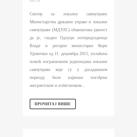
Вести
Сектор за локалну самоуправу
Министарства државне управе и локалне
самоуправе (МДУЛС) обавештава јавност
да је, сходно Одлуци потпредседнице
Владе и ресорне министарке Кори
Удовички од 11. децембра 2015, уплаћена
помоћ пограничним јединицама локалне
самоуправе које су у досадашњем
периоду биле највише погођене
мигрантском и избегличком...
ПРОЧИТАЈ ВИШЕ