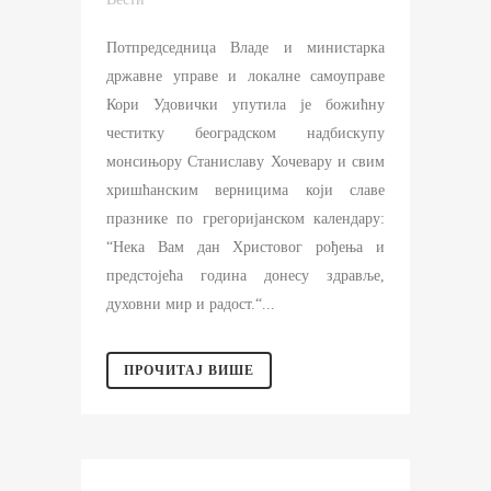
Потпредседница Владе и министарка
државне управе и локалне самоуправе
Кори Удовички упутила је божићну
честитку београдском надбискупу
монсињору Станиславу Хочевару и свим
хришћанским верницима који славе
празнике по грегоријанском календару:
“Нека Вам дан Христовог рођења и
предстојећа година донесу здравље,
духовни мир и радост.“...
ПРОЧИТАЈ ВИШЕ