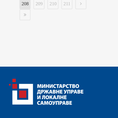
208
209
210
211