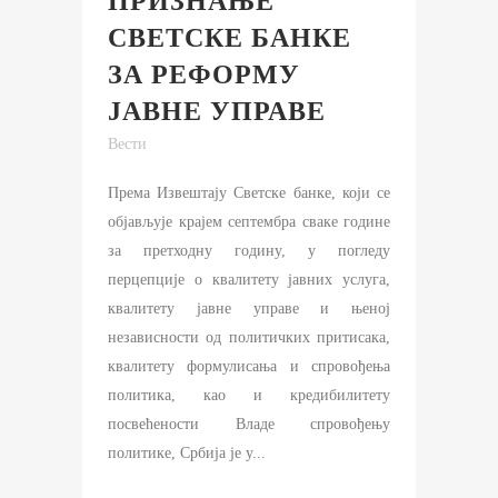
ПРИЗНАЊЕ
СВЕТСКЕ БАНКЕ
ЗА РЕФОРМУ
ЈАВНЕ УПРАВЕ
Вести
Према Извештају Светске банке, који се
објављује крајем септембра сваке године
за претходну годину, у погледу
перцепције о квалитету јавних услуга,
квалитету јавне управе и њеној
независности од политичких притисака,
квалитету формулисања и спровођења
политика, као и кредибилитету
посвећености Владе спровођењу
политике, Србија је у...