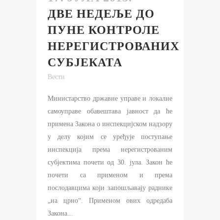
ДВЕ НЕДЕЉЕ ДО
ПУНЕ КОНТРОЛЕ
НЕРЕГИСТРОВАНИХ
СУБЈЕКАТА
Вести
Министарство државне управе и локалне
самоуправе обавештава јавност да ће
примена Закона о инспекцијском надзору
у делу којим се уређује поступање
инспекција према нерегистрованим
субјектима почети од 30. јула. Закон ће
почети са применом и према
послодавцима који запошљавају раднике
„на црно“. Применом ових одредаба
Закона...