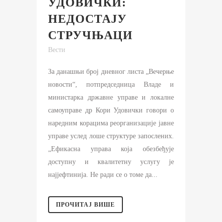
УДОВИЧКИ:
НЕДОСТАЈУ
СТРУЧЊАЦИ
Вести
За данашњи број дневног листа „Вечерње
новости“, потпредседница Владе и
министарка државне управе и локалне
самоуправе др Кори Удовички говори о
наредним корацима реорганизације јавне
управе услед лоше структуре запослених.
„Ефикасна управа која обезбеђује
доступну и квалитетну услугу је
најјефтинија. Не ради се о томе да...
ПРОЧИТАЈ ВИШЕ