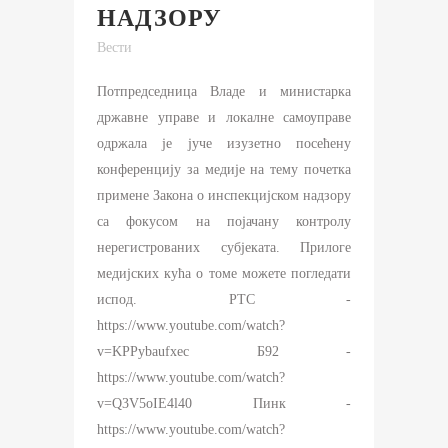
НАДЗОРУ
Вести
Потпредседница Владе и министарка
државне управе и локалне самоуправе
одржала је јуче изузетно посећену
конференцију за медије на тему почетка
примене Закона о инспекцијском надзору
са фокусом на појачану контролу
нерегистрованих субјеката. Прилоге
медијских кућа о томе можете погледати
испод. РТС -
https://www.youtube.com/watch?
v=KPPybaufxec Б92 -
https://www.youtube.com/watch?
v=Q3V5oIE4l40 Пинк -
https://www.youtube.com/watch?