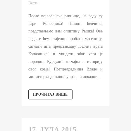
Вести
После војвођанске равнице, на реду су
чари Копаоника! Након Беочина,
представљамо вам општину Рашка! Oве
недеље ћемо заједно пробати масеницу,
сазнати шта представљају „Зелена врата
Копаоника“ и увидети због чега је
породица Курсулић значајна за историју
овог краја! Потпредседница Владе и
министарка државне управе и локалне...
ПРОЧИТАЈ ВИШЕ
17. ЈУЛА 2015.