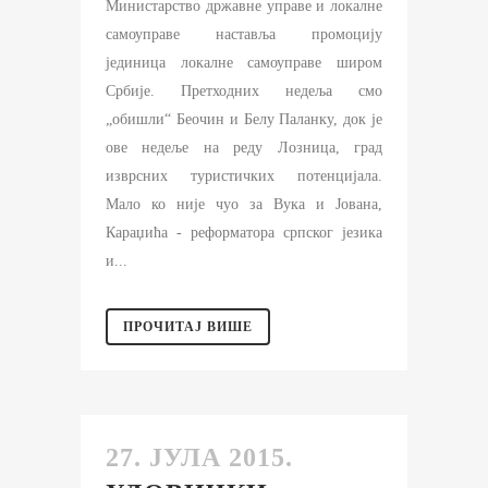
Министарство државне управе и локалне
самоуправе наставља промоцију
јединица локалне самоуправе широм
Србије. Претходних недеља смо
„обишли“ Беочин и Белу Паланку, док је
ове недеље на реду Лозница, град
изврсних туристичких потенцијала.
Мало ко није чуо за Вука и Јована,
Караџића - реформатора српског језика
и...
ПРОЧИТАЈ ВИШЕ
27. ЈУЛА 2015.