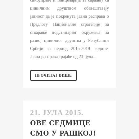
самоуправе и Канцеларија за сарадњу са
цивилним друштвом обавештавају
јавност да је покренута јавна расправа о
Предлогу Националне стратегије за
стварање подстицајног окружења за
развој цивилног друштва у Републици
Србији за период 2015-2019. године.
Јавна расправа трајаће од 23. јула...
ПРОЧИТАЈ ВИШЕ
21. ЈУЛА 2015.
ОВЕ СЕДМИЦЕ
СМО У РАШКОЈ!