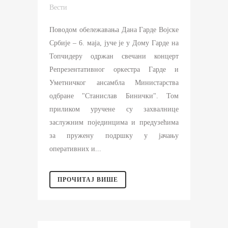
Вести
Поводом обележавања Дана Гарде Војске
Србије – 6. маја, јуче је у Дому Гарде на
Топчидеру одржан свечани концерт
Репрезентативног оркестра Гарде и
Уметничког ансамбла Министарства
одбране "Станислав Бинички". Toм
приликом уручене су захвалнице
заслужним појединцима и предузећима
за пружену подршку у јачању
оперативних и...
ПРОЧИТАЈ ВИШЕ