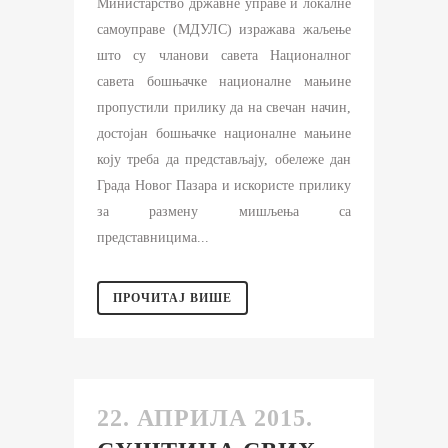
Министарство државне управе и локалне
самоуправе (МДУЛС) изражава жаљење
што су чланови савета Националног
савета бошњачке националне мањине
пропустили прилику да на свечан начин,
достојан бошњачке националне мањине
коју треба да представљају, обележе дан
Града Новог Пазара и искористе прилику
за размену мишљења са
представницима...
ПРОЧИТАЈ ВИШЕ
22. АПРИЛА 2015.