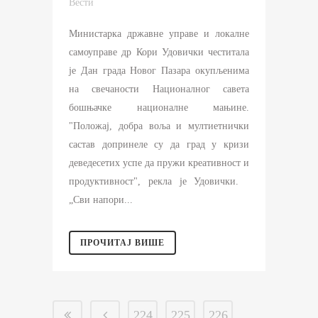
Вести
Министарка државне управе и локалне
самоуправе др Кори Удовички честитала
је Дан града Новог Пазара окупљенима
на свечаности Националног савета
бошњачке националне мањине.
"Положај, добра воља и мултиетнички
састав допринеле су да град у кризи
деведесетих успе да пружи креативност и
продуктивност", рекла је Удовички.
„Сви напори...
ПРОЧИТАЈ ВИШЕ
224
225
226