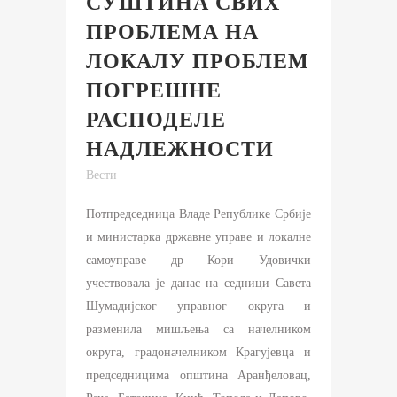
СУШТИНА СВИХ
ПРОБЛЕМА НА
ЛОКАЛУ ПРОБЛЕМ
ПОГРЕШНЕ
РАСПОДЕЛЕ
НАДЛЕЖНОСТИ
Вести
Потпредседница Владе Републике Србије
и министарка државне управе и локалне
самоуправе др Кори Удовички
учествовала је данас на седници Савета
Шумадијског управног округа и
разменила мишљења са начелником
округа, градоначелником Крагујевца и
председницима општина Аранђеловац,