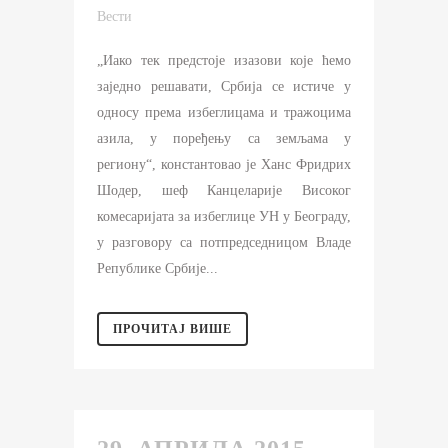
Вести
„Иако тек предстоје изазови које ћемо
заједно решавати, Србија се истиче у
односу према избеглицама и тражоцима
азила, у поређењу са земљама у
региону“, константовао је Ханс Фридрих
Шодер, шеф Канцеларије Високог
комесаријата за избеглице УН у Београду,
у разговору са потпредседницом Владе
Републике Србије...
ПРОЧИТАЈ ВИШЕ