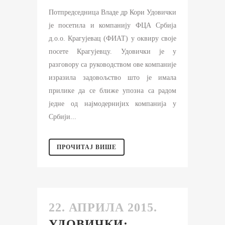
Потпредседница Владе др Кори Удовички
је посетила и компанију ФЦА Србија
д.о.о. Крагујевац (ФИАТ) у оквиру своје
посете Крагујевцу. Удовички је у
разговору са руководством ове компаније
изразила задовољство што је имала
прилике да се ближе упозна са радом
једне од најмодернијих компанија у
Србији...
ПРОЧИТАЈ ВИШЕ
22. АПРИЛА 2015.
УДОВИЧКИ: