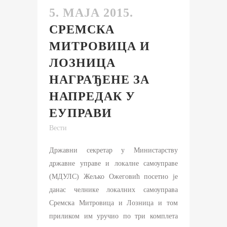
5. МАЈА 2015.
СРЕМСКА
МИТРОВИЦА И
ЛОЗНИЦА
НАГРАЂЕНЕ ЗА
НАПРЕДАК У
ЕУПРАВИ
Вести
Државни секретар у Министарству
државне управе и локалне самоуправе
(МДУЛС) Жељко Ожеговић посетио је
данас челнике локалних самоуправа
Сремскa Митровицa и Лозницa и том
приликом им уручио по три комплета