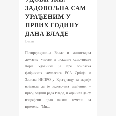
ЗАДОВОЉНА САМ
УРАЂЕНИМ У
ПРВИХ ГОДИНУ
ДАНА ВЛАДЕ
Вести
Потпредседница Владе и министарка
државне управе и локалне самоуправе
Кори Удовички је пре обиласка
фабричких комплекса FCA Србија и
Застава ИНПРО у Крагујевцу за медије
изјавила да је задовољна урађеним у
првој години рада Владе, и оценила да су
изграђени врло важни темељи за
промене. "Ми...