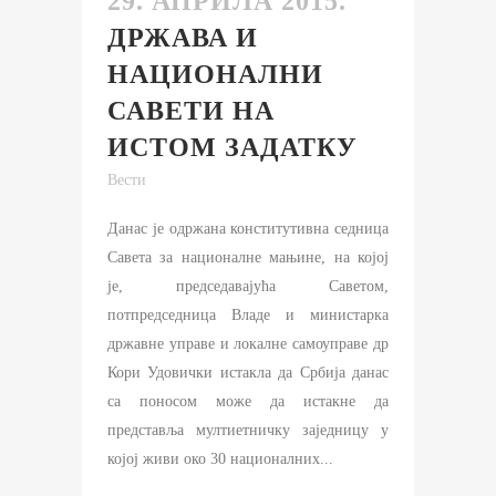
29. АПРИЛА 2015.
ДРЖАВА И
НАЦИОНАЛНИ
САВЕТИ НА
ИСТОМ ЗАДАТКУ
Вести
Данас је одржана конститутивна седница
Савета за националне мањине, на којој
је, председавајућа Саветом,
потпредседница Владе и министарка
државне управе и локалне самоуправе др
Кори Удовички истакла да Србија данас
са поносом може да истакне да
представља мултиетничку заједницу у
којој живи око 30 националних...