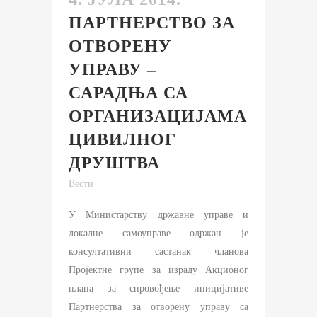
ПАРТНЕРСТВО ЗА
ОТВОРЕНУ
УПРАВУ –
САРАДЊА СА
ОРГАНИЗАЦИЈАМА
ЦИВИЛНОГ
ДРУШТВА
Вести
У Министарству државне управе и
локалне самоуправе одржан је
консултативни састанак чланова
Пројектне групе за израду Акционог
плана за спровођење иницијативе
Партнерства за отворену управу са