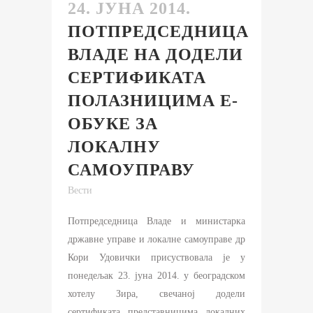
24. ЈУНА 2014.
ПОТПРЕДСЕДНИЦА
ВЛАДЕ НА ДОДЕЛИ
СЕРТИФИКАТА
ПОЛАЗНИЦИМА Е-
ОБУКЕ ЗА
ЛОКАЛНУ
САМОУПРАВУ
Вести
Потпредседница Владе и министарка
државне управе и локалне самоуправе др
Кори Удовички присуствовала је у
понедељак 23. јуна 2014. у београдском
хотелу Зира, свечаној додели
сертификата представницима локалних