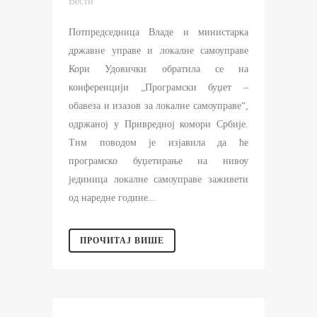
Вести
Потпредседница Владе и министарка
државне управе и локалне самоуправе
Кори Удовички обратила се на
конференцији „Програмски буџет –
обавеза и изазов за локалне самоуправе“,
одржаној у Привредној комори Србије.
Тим поводом је изјавила да ће
програмско буџетирање на нивоу
јединица локалне самоуправе заживети
од наредне године...
ПРОЧИТАЈ ВИШЕ