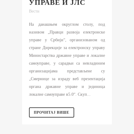
УПРАВЕ И ЈЛС
Вести
На данашњем округлом столу, под
називом „Правци развоја електронске
управе у Србији“, организованом од
стране Дирекције за електронску управу
Министарства државне управе и локалне
самоуправе, у сарадњи са невладиним
организацијама представљене су
„Смернице за израду веб презентација
органа државне управе и јединица
локалне самоуправе в5.0“. Скуп...
ПРОЧИТАЈ ВИШЕ