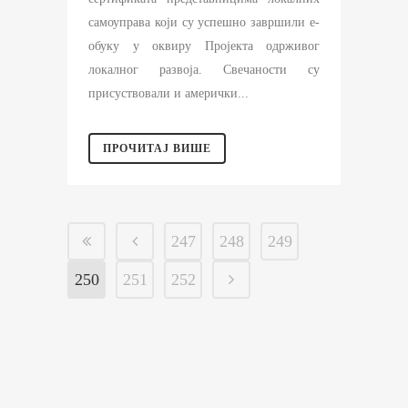
самоуправа који су успешно завршили е-
обуку у оквиру Пројекта одрживог
локалног развоја. Свечаности су
присуствовали и амерички...
ПРОЧИТАЈ ВИШЕ
247
248
249
250
251
252