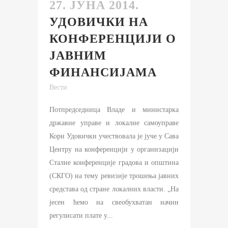
27. ЈУНА 2014.
УДОВИЧКИ НА
КОНФЕРЕНЦИЈИ О
ЈАВНИМ
ФИНАНСИЈАМА
Вести
Потпредседница Владе и министарка
државне управе и локалне самоуправе
Кори Удовички учествовала је јуче у Сава
Центру на конференцији у организацији
Сталне конференције градова и општина
(СКГО) на тему ревизије трошења јавних
средстава од стране локалних власти. „На
јесен ћемо на свеобухватан начин
регулисати плате у...