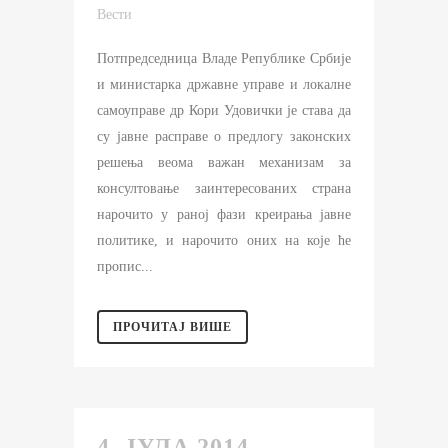
Вести
Потпредседница Владе Републике Србије
и министарка државне управе и локалне
самоуправе др Кори Удовички је става да
су јавне расправе о предлогу законских
решења веома важан механизам за
консултовање заинтересованих страна
нарочито у раној фази креирања јавне
политике, и нарочито оних на које ће
пропис...
ПРОЧИТАЈ ВИШЕ
4. ЈУЛА 2014.