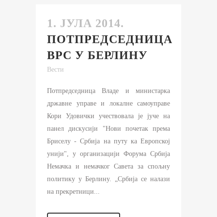
1. ЈУЛА 2014.
ПОТПРЕДСЕДНИЦА
ВРС У БЕРЛИНУ
Вести
Потпредседница Владе и министарка
државне управе и локалне самоуправе
Кори Удовички учествовала је јуче на
панел дискусији "Нови почетак према
Бриселу - Србија на путу ка Европској
унији", у организацији Форума Србија
Немачка и немачког Савета за спољну
политику у Берлину. „Србија се налази
на прекретници...