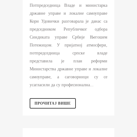
Потпредседница Владе и министарка
државне управе и локалне самоуправе
Кори Удовички разговарала је данас са
председником Републичког одбора
Синдиката управе Србије Његошем
Потежицом. У пријатној атмосфери,
потпредседница српске владе
представила је план реформи
Министарства државне управе и локалне
самоуправе, а саговорници су се
усагласили да су професионална...
ПРОЧИТАЈ ВИШЕ