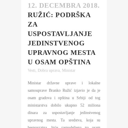
12. DECEMBRA 2018.
RUŽIĆ: PODRŠKA
ZA
USPOSTAVLJANJE
JEDINSTVENOG
UPRAVNOG MESTA
U OSAM OPŠTINA
Vesti
,
Dobra uprava
,
Ministar
Ministar državne uprave i lokalne
samouprave Branko Ružić izjavio je da je
osam gradova i opština u Srbiji od tog
ministarstva dobilo ukupno 52 miliona
dinara za uspostavljanje jedinstvenog
upravnog mesta. Ta sredstva, koja su
bespovratna, biće raspodeljena na osam