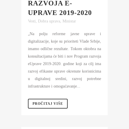
RAZVOJA E-
UPRAVE 2019-2020
Vesti
,
Dobra uprava
,
Ministar
„Na polju reforme javne uprave i
digitalizacije, koje su prioriteti Vlade Srbije,
imamo odlične rezultate. Tokom oktobra na
konsultacijama će biti i nov Program razvoja
eUprave 2019-2020. godine koji za cilj ima
razvoj efikasne uprave okrenute korisnicima
u digitalnoj sredini, razvoj potrebne
infrastrukture i omogućavanje...
PROČITAJ VIŠE