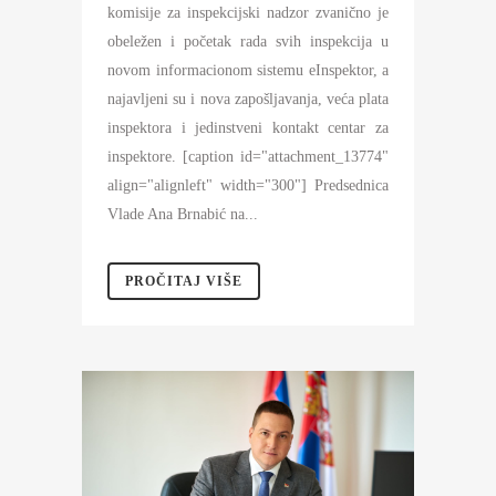
komisije za inspekcijski nadzor zvanično je
obeležen i početak rada svih inspekcija u
novom informacionom sistemu eInspektor, a
najavljeni su i nova zapošljavanja, veća plata
inspektora i jedinstveni kontakt centar za
inspektore. [caption id="attachment_13774"
align="alignleft" width="300"] Predsednica
Vlade Ana Brnabić na...
PROČITAJ VIŠE