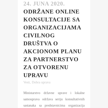
24. JUNA 2020.
ODRŽANE ONLINE
KONSULTACIJE SA
ORGANIZACIJAMA
CIVILNOG
DRUŠTVA O
AKCIONOM PLANU
ZA PARTNERSTVO
ZA OTVORENU
UPRAVU
Vesti
,
Dobra uprava
Ministarstvo državne uprave i lokalne
samouprava održava seriju konsultativnih
sastanaka sa predstavnicima organizacija