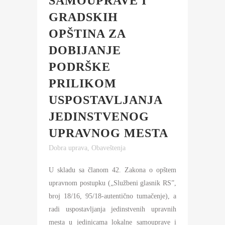
SAMOUPRAVE I
GRADSKIH
OPŠTINA ZA
DOBIJANJE
PODRŠKE
PRILIKOM
USPOSTAVLJANJA
JEDINSTVENOG
UPRAVNOG MESTA
Dobra uprava
,
Obaveštenja
U skladu sa članom 42. Zakona o opštem
upravnom postupku („Službeni glasnik RS”,
broj 18/16, 95/18-autentično tumačenje), a
radi uspostavljanja jedinstvenih upravnih
mesta u jedinicama lokalne samouprave i