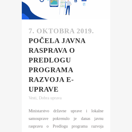
7. OKTOBRA 2019.
POČELA JAVNA
RASPRAVA O
PREDLOGU
PROGRAMA
RAZVOJA E-
UPRAVE
Vesti
,
Dobra uprava
Ministarstvo državne uprave i lokalne
samouprave pokrenulo je danas javnu
raspravu o Predlogu programa razvoja