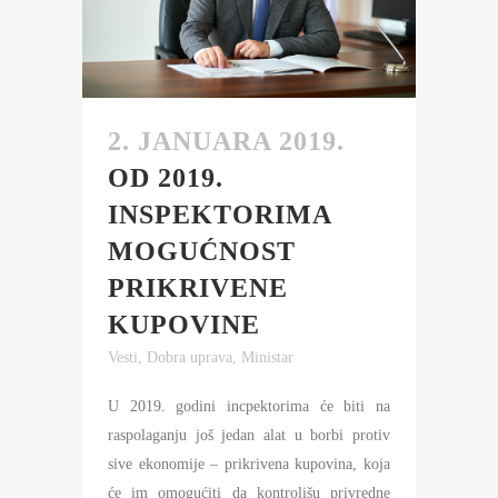
2. JANUARA 2019.
OD 2019.
INSPEKTORIMA
MOGUĆNOST
PRIKRIVENE
KUPOVINE
Vesti
,
Dobra uprava
,
Ministar
U 2019. godini incpektorima će biti na
raspolaganju još jedan alat u borbi protiv
sive ekonomije – prikrivena kupovina, koja
će im omogućiti da kontrolišu privredne