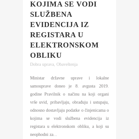
KOJIMA SE VODI
SLUŽBENA
EVIDENCIJA IZ
REGISTARA U
ELEKTRONSKOM
OBLIKU
Dobra uprava
,
Obaveštenja
Ministar državne uprave i lokalne
samouprave doneo je 8. avgusta 2019.
godine Pravilnik o načinu na koji organi
vrše uvid, pribavljaju, obrađuju i ustupaju,
odnosno dostavljaju podatke o činjenicama o
kojima se vodi službena evidencija iz
registara u elektronskom obliku, a koji su
neophodni za...