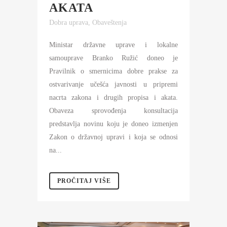
AKATA
Dobra uprava
,
Obaveštenja
Ministar državne uprave i lokalne
samouprave Branko Ružić doneo je
Pravilnik o smernicima dobre prakse za
ostvarivanje učešća javnosti u pripremi
nacrta zakona i drugih propisa i akata.
Obaveza sprovođenja konsultacija
predstavlja novinu koju je doneo izmenjen
Zakon o državnoj upravi i koja se odnosi
na...
PROČITAJ VIŠE