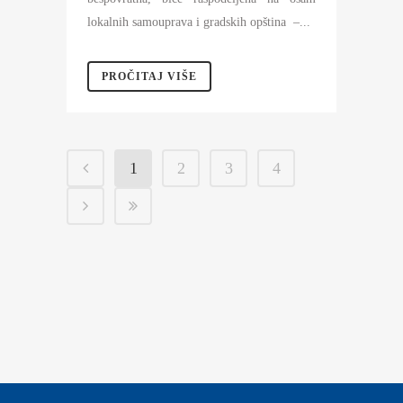
lokalnih samouprava i gradskih opština –...
PROČITAJ VIŠE
1
2
3
4