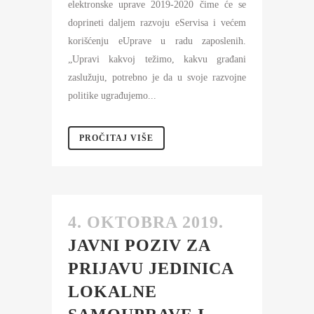
elektronske uprave 2019-2020 čime će se
doprineti daljem razvoju eServisa i većem
korišćenju eUprave u radu zaposlenih.
„Upravi kakvoj težimo, kakvu građani
zaslužuju, potrebno je da u svoje razvojne
politike ugrađujemo...
PROČITAJ VIŠE
4. OKTOBRA 2019.
JAVNI POZIV ZA
PRIJAVU JEDINICA
LOKALNE