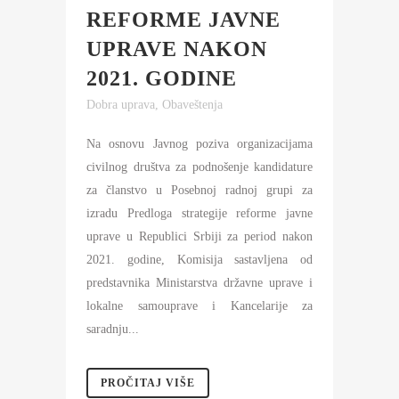
REFORME JAVNE
UPRAVE NAKON
2021. GODINE
Dobra uprava
,
Obaveštenja
Na osnovu Javnog poziva organizacijama
civilnog društva za podnošenje kandidature
za članstvo u Posebnoj radnoj grupi za
izradu Predloga strategije reforme javne
uprave u Republici Srbiji za period nakon
2021. godine, Komisija sastavljena od
predstavnika Ministarstva državne uprave i
lokalne samouprave i Kancelarije za
saradnju...
PROČITAJ VIŠE