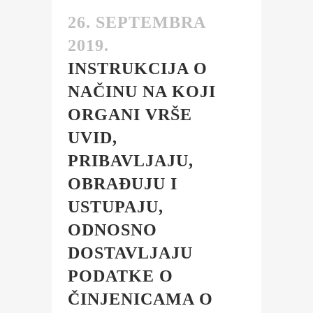
26. SEPTEMBRA
2019.
INSTRUKCIJA O
NAČINU NA KOJI
ORGANI VRŠE
UVID,
PRIBAVLJAJU,
OBRAĐUJU I
USTUPAJU,
ODNOSNO
DOSTAVLJAJU
PODATKE O
ČINJENICAMA O