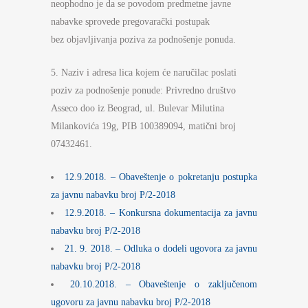
neophodno je da se povodom predmetne javne
nabavke sprovede pregovarački postupak
bez objavljivanja poziva za podnošenje ponuda.
5. Naziv i adresa lica kojem će naručilac poslati
poziv za podnošenje ponude: Privredno društvo
Asseco doo iz Beograd, ul. Bulevar Milutina
Milankovića 19g, PIB 100389094, matični broj
07432461.
12.9.2018. – Obaveštenje o pokretanju postupka
za javnu nabavku broj P/2-2018
12.9.2018. – Konkursna dokumentacija za javnu
nabavku broj P/2-2018
21. 9. 2018. – Odluka o dodeli ugovora za javnu
nabavku broj P/2-2018
20.10.2018. – Obaveštenje o zaključenom
ugovoru za javnu nabavku broj P/2-2018