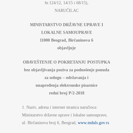
br.124/12, 14/15 i 68/15),
NARUČILAC
MINISTARSTVO DRŽAVNE UPRAVE I
LOKALNE SAMOUPRAVE
11000 Beograd, Birčaninova 6
objavljuje
OBAVEŠTENJE O POKRETANJU POSTUPKA
bez objavljivanja poziva za podnošenje ponuda
za uslugu – održavanja i
unapređenja elektronske pisarnice
redni broj P/2-2018
1. Naziv, adresa i internet stranica naručioca:
Ministarstvo državne uprave i lokalne samouprave,
ul. Birčaninova broj 6, Beograd,
www.mduls.gov.rs