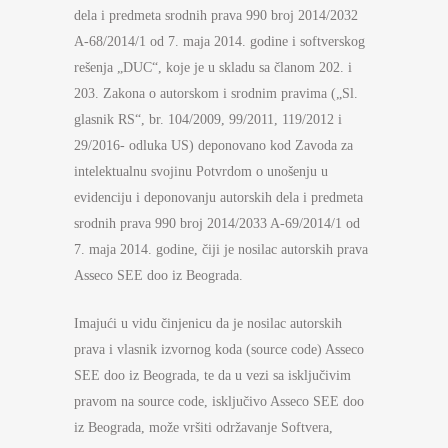
dela i predmeta srodnih prava 990 broj 2014/2032
A-68/2014/1 od 7. maja 2014. godine i softverskog
rešenja „DUC“, koje je u skladu sa članom 202. i
203. Zakona o autorskom i srodnim pravima („Sl.
glasnik RS“, br. 104/2009, 99/2011, 119/2012 i
29/2016- odluka US) deponovano kod Zavoda za
intelektualnu svojinu Potvrdom o unošenju u
evidenciju i deponovanju autorskih dela i predmeta
srodnih prava 990 broj 2014/2033 A-69/2014/1 od
7. maja 2014. godine, čiji je nosilac autorskih prava
Asseco SEE doo iz Beograda.
Imajući u vidu činjenicu da je nosilac autorskih
prava i vlasnik izvornog koda (source code) Asseco
SEE doo iz Beograda, te da u vezi sa isključivim
pravom na source code, isključivo Asseco SEE doo
iz Beograda, može vršiti održavanje Softvera,