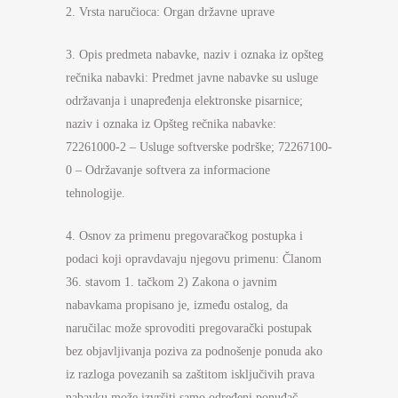
2. Vrsta naručioca: Organ državne uprave
3. Opis predmeta nabavke, naziv i oznaka iz opšteg
rečnika nabavki: Predmet javne nabavke su usluge
održavanja i unapređenja elektronske pisarnice;
naziv i oznaka iz Opšteg rečnika nabavke:
72261000-2 – Usluge softverske podrške; 72267100-
0 – Održavanje softvera za informacione
tehnologije.
4. Osnov za primenu pregovaračkog postupka i
podaci koji opravdavaju njegovu primenu: Članom
36. stavom 1. tačkom 2) Zakona o javnim
nabavkama propisano je, između ostalog, da
naručilac može sprovoditi pregovarački postupak
bez objavljivanja poziva za podnošenje ponuda ako
iz razloga povezanih sa zaštitom isključivih prava
nabavku može izvršiti samo određeni ponuđač.