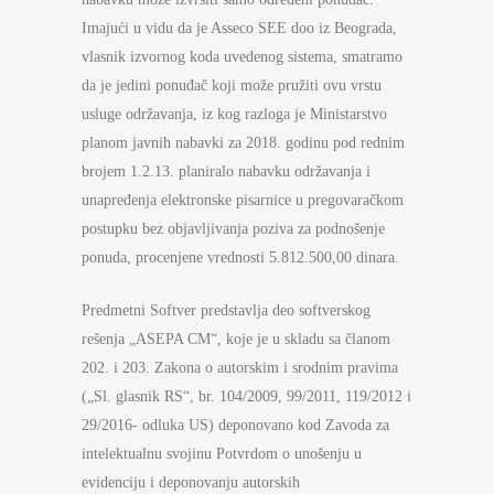
Imajući u vidu da je Asseco SEE doo iz Beograda,
vlasnik izvornog koda uvedenog sistema, smatramo
da je jedini ponuđač koji može pružiti ovu vrstu
usluge održavanja, iz kog razloga je Ministarstvo
planom javnih nabavki za 2018. godinu pod rednim
brojem 1.2.13. planiralo nabavku održavanja i
unapređenja elektronske pisarnice u pregovaračkom
postupku bez objavljivanja poziva za podnošenje
ponuda, procenjene vrednosti 5.812.500,00 dinara.
Predmetni Softver predstavlja deo softverskog
rešenja „ASEPA CM“, koje je u skladu sa članom
202. i 203. Zakona o autorskim i srodnim pravima
(„Sl. glasnik RS“, br. 104/2009, 99/2011, 119/2012 i
29/2016- odluka US) deponovano kod Zavoda za
intelektualnu svojinu Potvrdom o unošenju u
evidenciju i deponovanju autorskih