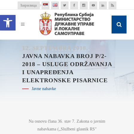
ћирилица
Open toolbar
12. SEPTEMBRA 2018.
JAVNA NABAVKA BROJ P/2-
2018 – USLUGE ODRŽAVANJA
I UNAPREĐENJA
ELEKTRONSKE PISARNICE
Javne nabavke
Na osnovu člana 36. stav 7. Zakona o javnim
nabavkama („Službeni glasnik RS“