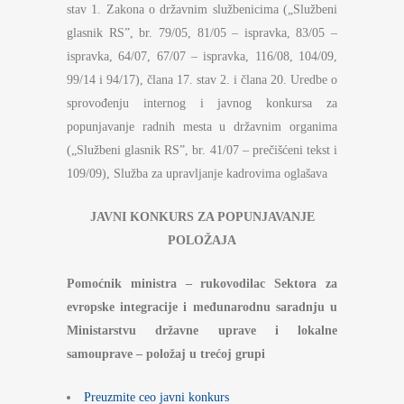
stav 1. Zakona o državnim službenicima („Službeni
glasnik RS”, br. 79/05, 81/05 – ispravka, 83/05 –
ispravka, 64/07, 67/07 – ispravka, 116/08, 104/09,
99/14 i 94/17), člana 17. stav 2. i člana 20. Uredbe o
sprovođenju internog i javnog konkursa za
popunjavanje radnih mesta u državnim organima
(„Službeni glasnik RS”, br. 41/07 – prečišćeni tekst i
109/09), Služba za upravljanje kadrovima oglašava
JAVNI KONKURS ZA POPUNJAVANJE
POLOŽAJA
Pomoćnik ministra – rukovodilac Sektora za
evropske integracije i međunarodnu saradnju u
Ministarstvu državne uprave i lokalne
samouprave – položaj u trećoj grupi
Preuzmite ceo javni konkurs