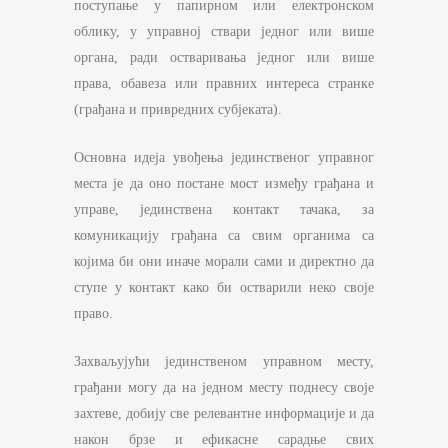
поступање у папирном или електронском
облику, у управној ствари једног или више
органа, ради остваривања једног или више
права, обавеза или правних интереса странке
(грађана и привредних субјеката).
Основна идеја увођења јединственог управног
места је да оно постане мост између грађана и
управе, јединствена контакт тачака, за
комуникацију грађана са свим органима са
којима би они иначе морали сами и директно да
ступе у контакт како би остварили неко своје
право.
Захваљујући јединственом управном месту,
грађани могу да на једном месту поднесу своје
захтеве, добију све релевантне информације и да
након брзе и ефикасне сарадње свих