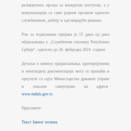
релевантних органа за конкретан поступак, а у
комуникацији са само једним органом односно
службеником, добију и одговарајуће решење.
Рок за подношење пријава је 15 дана од дана
објављивања у „Службеном гласнику Републике
Србије“, односно до 26. фебруара 2024. године
Детаљи о начину пријављивања, критеријумима
и неопходној документацији могу се пронаћи и
преузети са сајта Министарства државне управе
и локалне самоуправе на адреси
www.mduls.gov.rs
Преузмите:
Текст Јавног позива