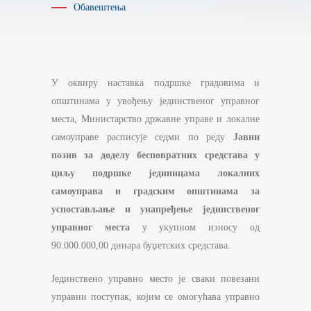
Обавештења
У оквиру наставка подршке градовима и
општинама у увођењу јединственог управног
места, Министарство државне управе и локалне
самоуправе расписује седми по реду
Јавни
позив за доделу бесповратних средстава у
циљу подршке
јединицама локалних
самоуправа и градски
м општина
ма за
успостављање и унапређење јединственог
управног места
у укупном износу од
90.000.000,00 динара буџетских средстава.
Јединствено управно место је сваки повезани
управни поступак, којим се омогућава управно