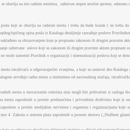
oji se obavlja na tim radnim mestima, zahtevan stepen stručne spreme, odnosno o
pis posla koji se obavlja na radnom mestu i treba da bude kratak ( ne treba da 
pšteg/tipičnog opisa posla iz Kataloga detaljinije razrađuje poslove Pravilniko
i usklađeno sa obrazovanjem koje je propisano zakonom ili drugim pravnim akto
ajmanje zahtevane uslove koji su zakonom ili drugim pravnim aktom propisani za
 može zameniti Pravilnik o organizaciji i sistematizaciji poslova koji se dono
a mesta istraživača u odgovarajućim zvanjima, a koje su sastavni deo Kataloga
logom utvrđuju radna mesta u institutima od nacionalnog značaja, istraživačko-r
radnih mesta u inovacionim centrima nisu mogli biti prihvaćeni iz razloga što
a mesta zaposlenih u javnim preduzećima i privrednim društvima koje je osn
 zaposlene u javnim medijskim servisima i organima i organizacijama koje
tav 4. Zakona o sistemu plata zaposlenih u javnom sketoru („Službeni glasnik
oja se odnose na obavljanje delatnosti instituta u oblasti zdravstvene/farmac