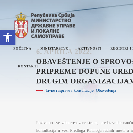
Open toolbar
POČETNA
MINISTARSTVO
AKTIVNOSTI
REGISTRI I
6. APRILA 2022.
OBAVEŠTENJE O SPROVO
KONTAKTI
PRIPREME DOPUNE URED
DRUGIM ORGANIZACIJA
O MINISTARSTVU
ET
Javne rasprave i konsultacije
,
Obaveštenja
SEKTORI
PL
SEKRETARIJAT
IZ
INTERNA REVIZIJA
I
ZN
Pozivamo sve zainteresovane strane, predstavnike naučn
JA
UPRAVNI INSPEKTORAT
DR
konsultacija u vezi Predloga Kataloga radnih mesta u in