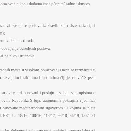
brazovanje kao i dodatna znanja/ispite/ radno iskustvo.
sadrži sve opise poslova iz Pravilnika o sistematizaciji i
m);
m iz delatnosti rada;
 obavljanje određenih poslova.
si na nivou ustanove.
 radnih mesta u visokom obrazovanju neće se razmatrati u
azvojnim institutima i institutima čiji je osnivač Srpska
 su ovi centri osnovani i posluju u skladu sa propisima o
ovala Republika Srbija, autonomna pokrajina i jedinica
 su osnovane međunarodnim ugovorom ili kojima se plate
 RS“, br. 18/16, 108/16, 113/17, 95/18, 86/19, 157/20 i
eutske delatnosti, odnosno proizvodnje i prometa lekova i