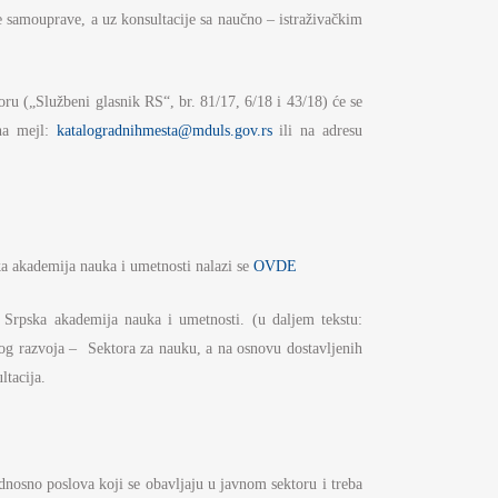
e samouprave, a uz konsultacije sa naučno – istraživačkim
u („Službeni glasnik RS“, br. 81/17, 6/18 i 43/18) će se
 na mejl:
katalogradnihmesta@mduls.gov.rs
ili na adresu
ska akademija nauka i umetnosti nalazi se
OVDE
ač Srpska akademija nauka i umetnosti. (u daljem tekstu:
škog razvoja – Sektora za nauku, a na osnovu dostavljenih
ltacija.
nosno poslova koji se obavljaju u javnom sektoru i treba