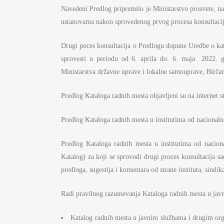
S
Navedeni Predlog pripremilo je Ministarstvo prosvete, na
I
ustanovama nakon sprovedenog prvog procesa konsultacij
BU
Drugi poces konsultacija o Predlogu dopune Uredbe o kat
sprovesti u periodu od 6. aprila do. 6. maja 2022. g
FI
K
Ministarstva državne uprave i lokalne samouprave, Birča
JA
Predlog Kataloga radnih mesta objavljeni su na internet s
PL
Predlog Kataloga radnih mesta u institutima od nacionalno
Predlog Kataloga radnih mesta u institutima od nacional
Katalog) za koji se sprovodi drugi proces konsultacija s
predloga, sugestija i komentara od strane instituta, sindik
Radi pravilnog razumevanja Kataloga radnih mesta u ja
Katalog radnih mesta u javnim službama i drugim orga