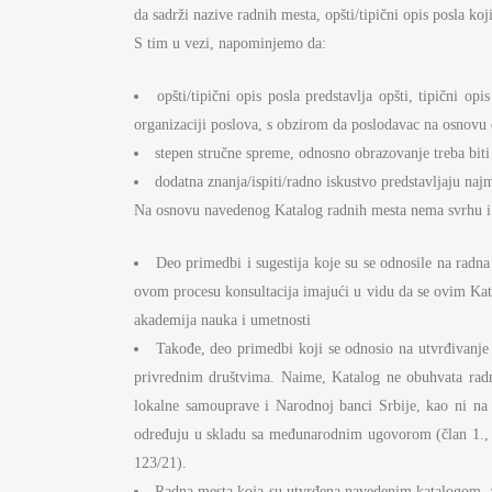
da sadrži nazive radnih mesta, opšti/tipični opis posla k
S tim u vezi, napominjemo da:
opšti/tipični opis posla predstavlja opšti, tipični o
organizaciji poslova, s obzirom da poslodavac na osnovu o
stepen stručne spreme, odnosno obrazovanje treba bit
dodatna znanja/ispiti/radno iskustvo predstavljaju n
Na osnovu navedenog Katalog radnih mesta nema svrhu i ne
Deo primedbi i sugestija koje su se odnosile na radn
ovom procesu konsultacija imajući u vidu da se ovim Kata
akademija nauka i umetnosti
Takođe, deo primedbi koji se odnosio na utvrđivanje 
privrednim društvima. Naime, Katalog ne obuhvata radn
lokalne samouprave i Narodnoj banci Srbije, kao ni na
određuju u skladu sa međunarodnim ugovorom (član 1., s
123/21).
Radna mesta koja su utvrđena navedenim katalogom, a k