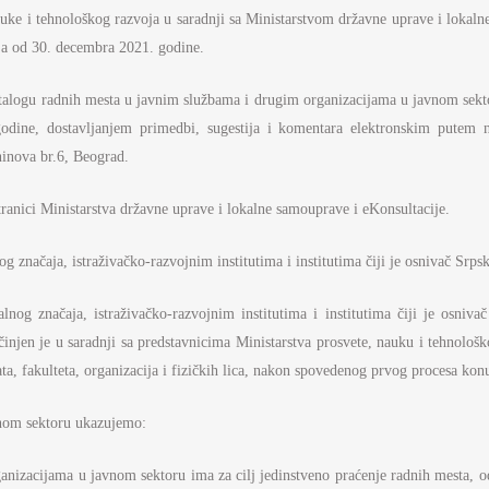
AMOUPRAVE
uke i tehnološkog razvoja u saradnji sa Ministarstvom državne uprave i lokaln
NFORMATOR O RADU
a od 30. decembra 2021. godine.
DŽET MINISTARSTVA
alogu radnih mesta u javnim službama i drugim organizacijama u javnom sektor
odine, dostavljanjem primedbi, sugestija i komentara elektronskim putem
NANSIJSKO UPRAVLJANJE I
ONTROLA
ninova br.6, Beograd.
VNE NABAVKE
tranici Ministarstva državne uprave i lokalne samouprave i eKonsultacije.
AN JAVNIH NABAVKI I IZVEŠTAJI
g značaja, istraživačko-razvojnim institutima i institutima čiji je osnivač Srp
nog značaja, istraživačko-razvojnim institutima i institutima čiji je osniv
ačinjen je u saradnji sa predstavnicima Ministarstva prosvete, nauku i tehnolo
ata, fakulteta, organizacija i fizičkih lica, nakon spovedenog prvog procesa konu
vnom sektoru ukazujemo:
nizacijama u javnom sektoru ima za cilj jedinstveno praćenje radnih mesta, od