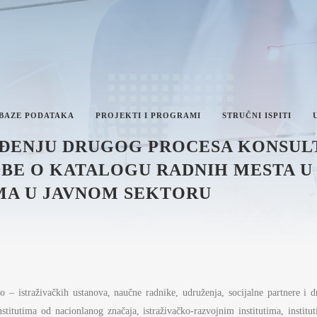
 BAZE PODATAKA
PROJEKTI I PROGRAMI
STRUČNI ISPITI
ĐENJU DRUGOG PROCESA KONSULT
BE O KATALOGU RADNIH MESTA U 
MA U JAVNOM SEKTORU
IKA I INTEGRITET
AN RADA MINISTARSTVA
VEŠTAJI O RADU MINISTARSTVA
NFORMACIJE OD JAVNOG
AČAJA I INFORMACIJE U VEZI
o – istraživačkih ustanova, naučne radnike, udruženja, socijalne partnere i 
VNOSTI RADA MINISTARSTVA
ŽAVNE UPRAVE I LOKALNE
stitutima od nacionlanog značaja, istraživačko-razvojnim institutima, institu