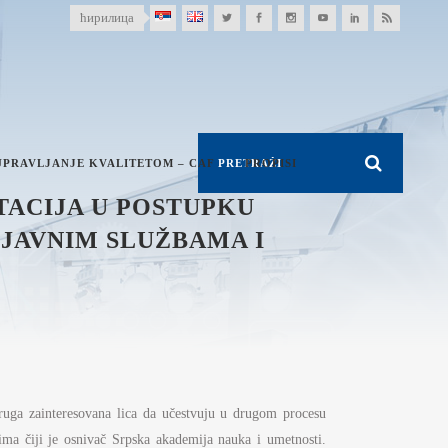
ћирилица
UPRAVLJANJE KVALITETOM – CAF
PROPISI
ACIJA U POSTUPKU
JAVNIM SLUŽBAMA I
druga zainteresovana lica da učestvuju u drugom procesu
tima čiji je osnivač Srpska akademija nauka i umetnosti.