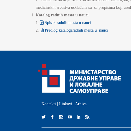
medicinskih sredstva usklađena su sa propisima koji uređ
Katalog radnih mesta u nauci
Spisak radnih mesta u nauci
Predlog katalogaradnih mesta u nauci
Kontakti
|
Linkovi
|
Arhiva