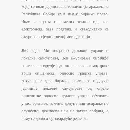
којој се води јединствена евиденција држављана
Републике Србије који имају бирачко право.
Води се путем савремених технологија, као
електронска база података и свакодневно се
ажурира по јединственој методологији.
ЈБС води Министарство државне управе и
локалне самоуправе, док ажурирање бирачког
списка за подручје јединице локалне самоуправе
врши општинска, односно градска управа.
Ажурирање дела бирачког списка за подручје
јединице локалне самоуправе од стране
општинске односно градске управе обухвата:
упис, брисање, измене, допуне или исправке по
службеној дужности или на захтев грађана, о
чему се доноси одговарајуће решење.