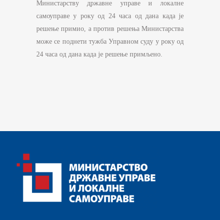
Министарству државне управе и локалне
самоуправе у року од 24 часа од дана када је
решење примио, а против решења Министарства
може се поднети тужба Управном суду у року од
24 часа од дана када је решење примљено.