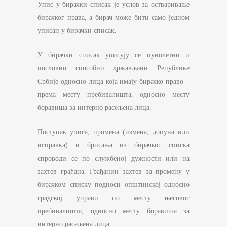
Упис у бирачки списак је услов за остваривање
бирачког права, а бирач може бити само једном
уписан у бирачки списак.
У бирачки списак уписују се пунолетни и
пословно способни држављани Републике
Србије односно лица која имају бирачко право –
према месту пребивалишта, односно месту
боравиша за интерно расељена лица.
Поступак уписа, промена (измена, допуна или
исправка) и брисања из бирачког списка
спроводи се по службеној дужности или на
захтев грађана. Грађанин захтев за промену у
бирачком списку подноси општинској односно
градској управи по месту његовог
пребивалишта, односно месту боравиша за
интерно расељена лица.