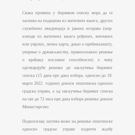
Свака промена у бирачком списку мора да се
заснива на подацима из матичних књига, других
службених евиденција и јавних исправа (нпр.
изводи из матичних књига рођених, венчаних
или умрлих, лична карта, доказ о пребивалишту,
уверење о држављанству, правноснажно решење
о враћању пословне способности) о чему
одговарајуће решење до закључења бирачког
списка (15 дана пре дана избора, односно до 18.
марта 2022. године) доноси општинска односно
градска управа, а од закључења бирачког списка
па све до 72 часа пре дана избора решење доноси
Министарство.
Подносилац захтева може на решење општинске
односно градске управе поднети жалбу