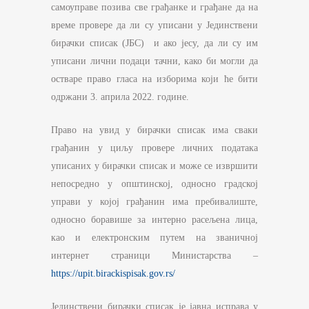
самоуправе позива све грађанке и грађане да на
време провере да ли су уписани у Јединствени
бирачки списак (ЈБС) и ако јесу, да ли су им
уписани лични подаци тачни, како би могли да
остваре право гласа на изборима који ће бити
одржани 3. априла 2022. године.
Право на увид у бирачки списак има сваки
грађанин у циљу провере личних података
уписаних у бирачки списак и може се извршити
непосредно у општинској, односно градској
управи у којој грађанин има пребивалиште,
односно боравише за интерно расељена лица,
као и електронским путем на званичној
интернет страници Министарства –
https://upit.birackispisak.gov.rs/
Јединствени бирачки списак је јавна исправа у