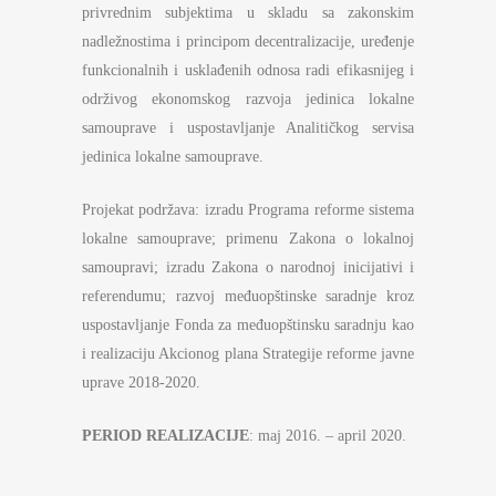
privrednim subjektima u skladu sa zakonskim
nadležnostima i principom decentralizacije, uređenje
funkcionalnih i usklađenih odnosa radi efikasnijeg i
održivog ekonomskog razvoja jedinica lokalne
samouprave i uspostavljanje Analitičkog servisa
jedinica lokalne samouprave.
Projekat podržava: izradu Programa reforme sistema
lokalne samouprave; primenu Zakona o lokalnoj
samoupravi; izradu Zakona o narodnoj inicijativi i
referendumu; razvoj međuopštinske saradnje kroz
uspostavljanje Fonda za međuopštinsku saradnju kao
i realizaciju Akcionog plana Strategije reforme javne
uprave 2018-2020.
PERIOD REALIZACIJE
: maj 2016. – april 2020.