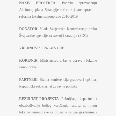
NAZIV PROJEKTA
: Podrška sprovođenju
Akcionog plana Strategije reforme javne uprave –
reforma lokalne samouprave 2016-2019
DONATOR
: Vlada Švajcarske Konfederacije preko
Švajcarske agencije za razvoj i saradnju (SDC)
VREDNOST
: 1.246.465 CHF
KORISNIK
: Ministarstvo državne uprave i lokalne
samouprave
PARTNERI
: Stalna konferencija gradova i opština,
Republički sekretarijat za javne politike
REZULTAT PROJEKTA
: Poboljšanje kapaciteta i
obezbeđivanje boljeg korišćenja resursa na nivou
lokalne samouprave za pružanje usluga građanima i