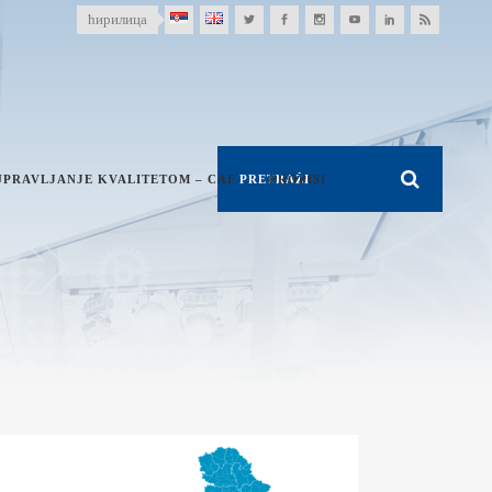
ћирилица
UPRAVLJANJE KVALITETOM – CAF
PROPISI