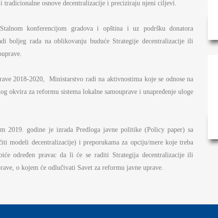
tradicionalne osnove decentralizacije i preciziraju njeni ciljevi.
 Stalnom konferencijom gradova i opština i uz podršku donatora
di boljeg rada na oblikovanju buduće Strategije decentralizacije ili
ouprave.
ave 2018-2020, Ministarstvo radi na aktivnostima koje se odnose na
skog okvira za reformu sistema lokalne samouprave i unapređenje uloge
om 2019. godine je izrada Predloga javne politike (Policy paper) sa
čiti modeli decentralizacije) i preporukama za opciju/mere koje treba
će određen pravac da li će se raditi Strategija decentralizacije ili
ave, o kojem će odlučivati Savet za reformu javne uprave.