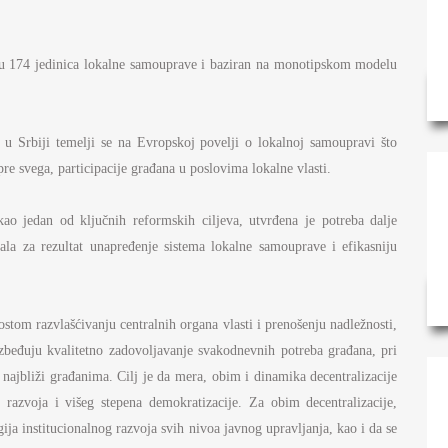
AMOUPRAVE
NFORMATOR O RADU
 u 174 jedinica lokalne samouprave i baziran na monotipskom modelu
DŽET MINISTARSTVA
NANSIJSKO UPRAVLJANJE I
ONTROLA
u Srbiji temelji se na Evropskoj povelji o lokalnoj samoupravi što
re svega, participacije građana u poslovima lokalne vlasti.
VNE NABAVKE
ao jedan od ključnih reformskih ciljeva, utvrđena je potreba dalje
AN JAVNIH NABAVKI I IZVEŠTAJI
mala za rezultat unapređenje sistema lokalne samouprave i efikasniju
ostom razvlašćivanju centralnih organa vlasti i prenošenju nadležnosti,
ezbeđuju kvalitetno zadovoljavanje svakodnevnih potreba građana, pri
najbliži građanima. Cilj je da mera, obim i dinamika decentralizacije
azvoja i višeg stepena demokratizacije. Za obim decentralizacije,
gija institucionalnog razvoja svih nivoa javnog upravljanja, kao i da se