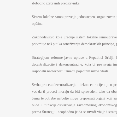
S
slobodno izabranih predstavnika.
I
Sistem lokalne samouprave je jednostepen, organizovan
BU
opštine.
FI
K
Zakonodavstvo koje uređuje sistem lokalne samouprave 
potvrđuje naš put ka osnaživanju demokratskih principa, p
JA
Strategijom reforme javne uprave u Republici Srbiji, k
PL
decentralizacije i dekoncentracije, koja bi pre svega i
raspodelu nadležnosti između pojedinih nivoa vlasti.
Svrha procesa decentralizacije i dekoncentracije nije u pr
već da ti procesi moraju da biti sprovedeni tako da ob
čemu te potrebe najbolje mogu prepoznati organi koji su 
bude u funkciji ostvarivanja ravnomernog ekonomskog r
prema Strategiji, neophodno je da se utvrdi vizija i strate