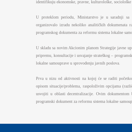
identifikuju ekonomske, pravne, kulturološke, sociološke i 
U proteklom periodu, Ministarstvo je u saradnji sa
organizovalo izradu nekoliko analitičkih dokumenata ra
programskog dokumenta za reformu sistema lokalne sam
U skladu sa novim Akcionim planom Strategije javne upr
pripremu, konsultacije i usvajanje strateškog – program
lokalne samouprave u sprovođenju javnih poslova.
Prva u nizu od aktivnosti na kojoj će se raditi početk
opisom situacije/problema, raspoloživim opcijama (razli
usvojiti u oblasti decentralizacije. Ovim dokumentom bi
programski dokument za reformu sistema lokalne samoupr