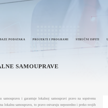
 BAZE PODATAKA
PROJEKTI I PROGRAMI
STRUČNI ISPITI
ALNE SAMOUPRAVE
IKA I INTEGRITET
AN RADA MINISTARSTVA
VEŠTAJI O RADU MINISTARSTVA
NFORMACIJE OD JAVNOG
AČAJA I INFORMACIJE U VEZI
nu samoupravu i garantuje lokalnoj samoupravi pravo na sopstvenu
VNOSTI RADA MINISTARSTVA
a na lokalnu samoupravu, to pravo ostvaruju neposredno i preko svojih
ŽAVNE UPRAVE I LOKALNE