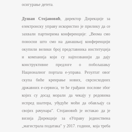
осигурање детета.
Душан Стојановић
, директор Дирекције за
електронску управу искористио је прилику да се
захвали партнерима конференције: „Веома смо
поносни што смо на данашњој конференцији
окупили велики број представника институција
и компанија који су најпозванији да дају
конструктивне предлоге о побољшању
Националног портала е-управа. Резултат овог
скупа биће креирање нових, сврсисходних
државних е-сервиса, те ће грађани послове због
којих су досад морали да чекају у редовима
испред шалтера, убудуће моћи да обављају са
својих рачунара“. Стојановић је истакао да је
визија Дирекције за еУправу јединствена
„магистрала података“ у 2017. години, која треба