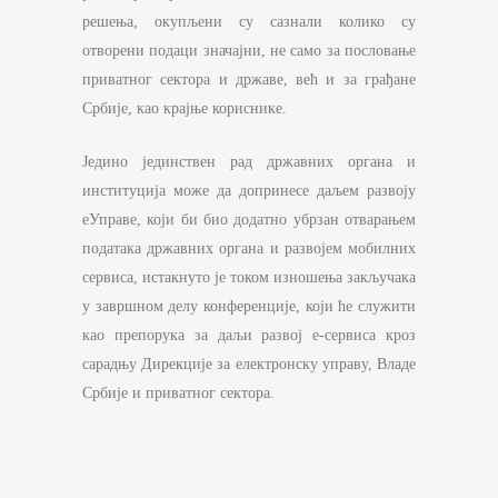
решења, окупљени су сазнали колико су
отворени подаци значајни, не само за пословање
приватног сектора и државе, већ и за грађане
Србије, као крајње кориснике.
Једино јединствен рад државних органа и
институција може да допринесе даљем развоју
еУправе, који би био додатно убрзан отварањем
података државних органа и развојем мобилних
сервиса, истакнуто је током изношења закључака
у завршном делу конференције, који ће служити
као препорука за даљи развој е-сервиса кроз
сарадњу Дирекције за електронску управу, Владе
Србије и приватног сектора.