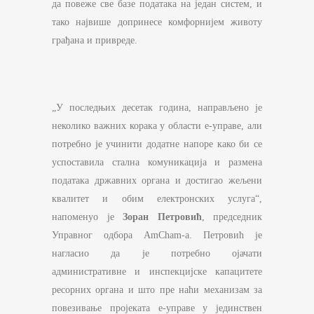
да повеже све базе података на један систем, и
тако највише допринесе комфорнијем животу
грађана и привреде.
„У последњих десетак година, направљено је
неколико важних корака у области е-управе, али
потребно је учинити додатне напоре како би се
успоставила стална комуникација и размена
података државних органа и достигао жељени
квалитет и обим електронских услуга“,
напоменуо је
Зоран Петровић
, председник
Управног одбора AmCham-а. Петровић је
нагласио да је потребно ојачати
административне и инспекцијске капацитете
ресорних органа и што пре наћи механизам за
повезивање пројеката е-управе у јединствен