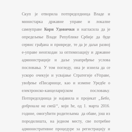
Скуп је отворила потпредседница Владе и
министарка државне управе и локалне
самоуправе
Кори Удовички
и нагласила да је
опредељење Владе Републике Србије да буде
сервис грађана и привреде, те да је даљи развој
е-управе неопходан за оптимизацију и државне
администрације и даље унапређење услова
пословања. У том погледу, она је изнела да се
ускоро очекује и усвајање Стратегије еУправе,
увођење еПисарнице, као и измене Уредбе о
електронско-канцеларијском пословању.
Потпредседница је најавила и пројекат
„Бебо,
доброшла на свет“
, који ће, од 1. марта 2016.
године, омогућити родитељима да обаве, још из
породилишта, на једном месту, све потребне
административне процедуре за регистрацију и