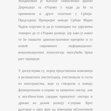
Младеновић је Каталог симболично вратио
Дирекцији за еУправу у нади да ће га
применити и друге општине у Србији.
Председник Привредне коморе Србије Марко
Чадеж поручио је да је чланицама тог удружења
значајно да се еУправа развије, јер како је навео
то ће смањити административне препреке и уз
помоћ савремених информационо-
комуникационих технологија омогућиће бржи
раст привреде.
У дискусијама су, поред представника компанија
и релевантних институција, учествовали и гости
из иностранства, који су говорили о значају
функционалне е-управе за приватни сектор, али
и могућностима сарадње приватног сектора и
државе на даљем развоју е-управе. Кроз
разговор о
open data
на темељима
mGovernment