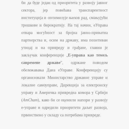
би да буде један од приоритета у развоју јавног
сектора, јер повећава транспарентност
институција и оптимизује њихов рад, смањујући
трошкове и бирократију. На тај начин, еУправа
отвара могућност за бројна јавно-приватна
партнерства и, осим на државу, има позитиван
утицај и на привреду и грађане, главни је
закључак конференције „
Е-
управа као темељ
савремене државе
“, одржане поводом
обележавања Дана еУправе. Конференцију су
организовали Министарство државне управе и
локалне самоуправе, Дирекција за електронску
управу и Америчка привредна комора у Србији
(
AmCham
), како би се оценили напори у развоју
е-управе и одредили приоритети даљег развоја,
првенствено у складу са потребама привреде.