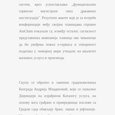
систем, кроз успостављање „функционалне
сервисне магистрале свих државних
институција“. Резултати анкете које је за потребе
конференције међу својим чланицама спровео
AmCham показали су, између осталог, сагласност
представника компанија чланица око чињенице
да би увођење нових е-сервиса и отвореност
података у значајној мери утицали на квалитет
њихових услуга и производа.
Скупу се обратио и заменик градоначелника
Београда Андрија Младеновић, који се захвалио
Дирекцији на израђеном Каталогу услуга, на
основу кога грађани и привредници послове са
Градом сада обављају брже, лакше и јефтиније.