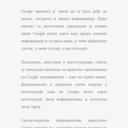
Google претрага је начин да се брзо дође до
јасних, сигурних и тачних информација. Први
контакт са дигиталном заједницом је управо
преко Google визит карте која пружа основне
информације и оставља први, и тиме најбитнији
утисак, у овом случају, о институцији.
Полазници, запослени у институцијама, стекли
су непоходне вештине за правилно приказивање
на Google претраживачу – како на прави начин,
функционално и правилно унети податке о
институцији како би Google визит карта
институције била информативна и испунила
своју сврху.
Српско-корејски информатичко приступни
центар отворен је у децембру прошле године као