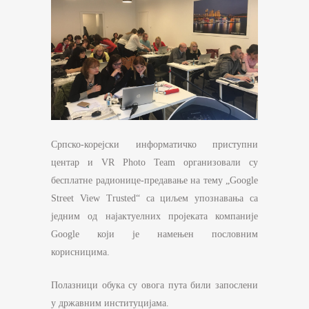
Српско-корејски информатичко приступни
центар и VR Photo Team организовали су
бесплатне радионице-предавање на тему „Google
Street View Trusted“ са циљем упознавања са
једним од најактуелних пројеката компаније
Google који је намењен пословним
корисницима.
Полазници обука су овога пута били запослени
у државним институцијама.