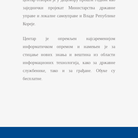
заједнички пројекат Министарства државне
управе и локалне самоуправе и Владе Републике
Кореје.
Центар је опремљен најсаременијом
информатичком опремом и намењен је за
стицање нових знања и вештина из области
информационих технологија, како за државне
службенике, тако и за грађане. Обуке су
бесплатне.