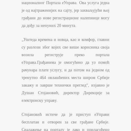
националног Портала еУправа. Ова услуга једна
је од најтраженијих на сајту, јер захваљујући њој
грађани до нове регистрационе налепнице могу
да дођу за непуних 20 минута.
„Уштеда времена и новца, као и комфор, главни
су разлози због којих све више корисника своја
возила региструје преко портала
еУправа.Грађанима је омогућено да уз помоћ
рачунара плате услугу, и да потом на једном од
тренутно 464 овлашћених места широм Србије
закажу и заврше технички преглед“, изјавио је
Душан Стојановић, директор Дирекције за
електронску управу.
Стојановић истиче да је приступ еУправи
бесплатан и отворен за све грађане Србије.
Сналажење на порталу је лако и прилагођено