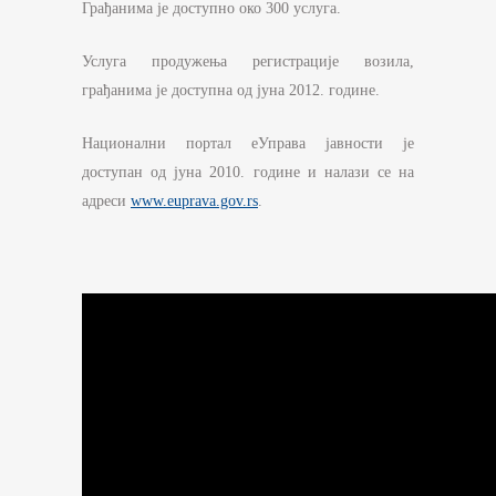
Грађанима је доступно око 300 услуга.
Услуга продужења регистрације возила,
грађанима је доступна од јуна 2012. године.
Национални портал еУправа јавности је
доступан од јуна 2010. године и налази се на
адреси
www.euprava.gov.rs
.