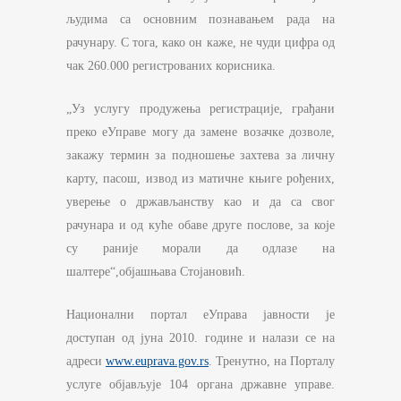
људима са основним познавањем рада на
рачунару. С тога, како он каже, не чуди цифра од
чак 260.000 регистрованих корисника.
„Уз услугу продужења регистрације, грађани
преко еУправе могу да замене возачке дозволе,
закажу термин за подношење захтева за личну
карту, пасош, извод из матичне књиге рођених,
уверење о држављанству као и да са свог
рачунара и од куће обаве друге послове, за које
су раније морали да одлазе на
шалтере“,објашњава Стојановић.
Национални портал еУправа јавности је
доступан од јуна 2010. године и налази се на
адреси
www.euprava.gov.rs
. Тренутно, на Порталу
услуге објављује 104 органа државне управе.