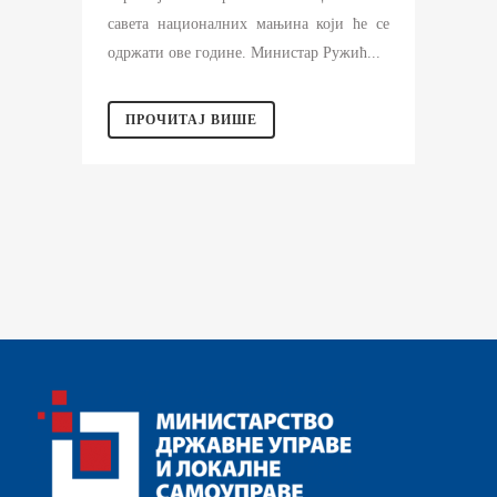
савета националних мањина који ће се
одржати ове године. Министар Ружић...
ПРОЧИТАЈ ВИШЕ