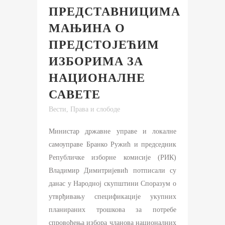
ПРЕДСТАВНИЦИМА
МАЊИНА О
ПРЕДСТОЈЕЋИМ
ИЗБОРИМА ЗА
НАЦИОНАЛНЕ
САВЕТЕ
Вести
,
Права и слободе
Министар државне управе и локалне
самоуправе Бранко Ружић и председник
Републичке изборне комисије (РИК)
Владимир Димитријевић потписали су
данас у Народној скупштини Споразум о
утврђивању спецификације укупних
планираних трошкова за потребе
спровођења избора чланова националних