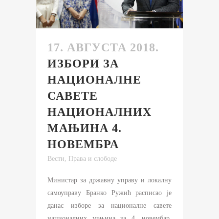
17. АВГУСТА 2018.
ИЗБОРИ ЗА
НАЦИОНАЛНЕ
САВЕТЕ
НАЦИОНАЛНИХ
МАЊИНА 4.
НОВЕМБРА
Вести
,
Права и слободе
Министар за државну управу и локалну
самоуправу Бранко Ружић расписао је
данас изборе за националне савете
националних мањина за 4. новембар.