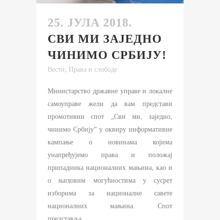
25. ЈУЛА 2018.
СВИ МИ ЗАЈЕДНО
ЧИНИМО СРБИЈУ!
Вести
,
Права и слободе
Mинистарство државне управе и локалне
самоуправе жели да вам представи
промотивни спот „Сви ми, заједно,
чинимо Србију“ у оквиру информативне
кампање о новинама којима
унапређујемо права и положај
припадника националних мањина, као и
о њиховим могућностима у сусрет
изборима за националне савете
националних мањина. Спот
представља...