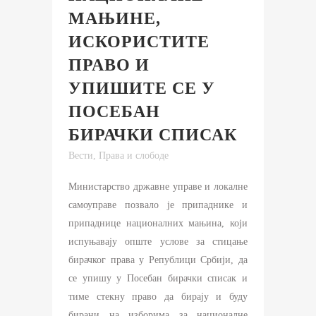
МАЊИНЕ,
ИСКОРИСТИТЕ
ПРАВО И
УПИШИТЕ СЕ У
ПОСЕБАН
БИРАЧКИ СПИСАК
Вести
,
Права и слободе
Министарство државне управе и локалне
самоуправе позвало је припаднике и
припаднице националних мањина, који
испуњавају опште услове за стицање
бирачког права у Републици Србији, да
се упишу у Посебан бирачки списак и
тиме стекну право да бирају и буду
бирани на изборима за националне