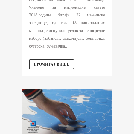
Чланове за националне савете
2018.године бирају 22 мањинске
заједнице, од тога 18 националних
мањина је испунило услов за непосредне
изборе (албанска, ашкалијска, бошњачка,
бугарска, буњевачка,...
ПРОЧИТАЈ ВИШЕ