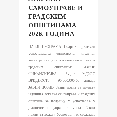
САМОУПРАВЕ И
ГРАДСКИМ
ОПШТИНАМА –
2026. ГОДИНА
НАЗИВ ПРОГРАМА: Подршка приликом
успостављања јединственог управног
места јединицама локалне самоуправе и
градским општинама ИЗВОР
ФИНАНСИРАЊА: Буџет МДУЛС
ВРЕДНОСТ: 90.000.000,00 динара
ЈАВНИ ПОЗИВ: Jавни позив за пријаву
јединица локалне самоуправе и градских
општина за подршку у успостављању
јединственог управног места; Јавни
позив за доделу бесповратних средстава