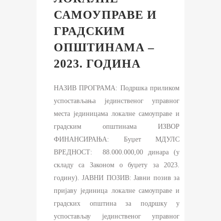
САМОУПРАВЕ И
ГРАДСКИМ
ОПШТИНАМА –
2023. ГОДИНА
НАЗИВ ПРОГРАМА: Подршка приликом
успостављања јединственог управног
места јединицама локалне самоуправе и
градским општинама ИЗВОР
ФИНАНСИРАЊА: Буџет МДУЛС
ВРЕДНОСТ: 88.000.000,00 динара (у
складу са Законом о буџету за 2023.
годину). ЈАВНИ ПОЗИВ: Јавни позив за
пријаву јединица локалне самоуправе и
градских општина за подршку у
успостављау јединственог управног