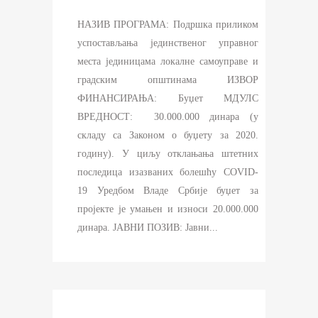
НАЗИВ ПРОГРАМА: Подршка приликом
успостављања јединственог управног
места јединицама локалне самоуправе и
градским општинама ИЗВОР
ФИНАНСИРАЊА: Буџет МДУЛС
ВРЕДНОСТ: 30.000.000 динара (у
складу са Законом о буџету за 2020.
годину). У циљу отклањања штетних
последица изазваних болешћу COVID-
19 Уредбом Владе Србије буџет за
пројекте је умањен и износи 20.000.000
динара. ЈАВНИ ПОЗИВ: Јавни...