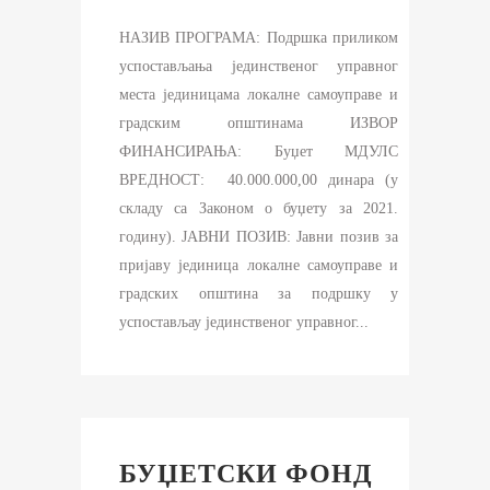
НАЗИВ ПРОГРАМА: Подршка приликом
успостављања јединственог управног
места јединицама локалне самоуправе и
градским општинама ИЗВОР
ФИНАНСИРАЊА: Буџет МДУЛС
ВРЕДНОСТ: 40.000.000,00 динара (у
складу са Законом о буџету за 2021.
годину). ЈАВНИ ПОЗИВ: Јавни позив за
пријаву јединица локалне самоуправе и
градских општина за подршку у
успостављау јединственог управног...
БУЏЕТСКИ ФОНД