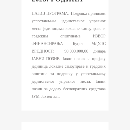
НАЗИВ ПРОГРАМА: Подршка приликом
успостављања јединственог управног
места јединицама локалне самоуправе и
градским општинама ИЗВОР
ФИНАНСИРАЊА: Буџет МДУЛС
ВРЕДНОСТ: 90.000.000,00 динара
ЈАВНИ ПОЗИВ: Jавни позив за пријаву
јединица локалне самоуправе и градских
општина за подршку у успостављању
јединственог управног места; Јавни
позив за доделу бесповратних средстава
ЈУМ Захтев за...