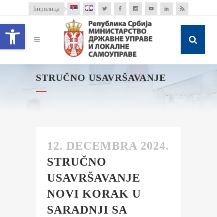
ћирилица
Open toolbar
STRUČNO USAVRŠAVANJE
12. DECEMBRA 2024.
STRUČNO
USAVRŠAVANJE
NOVI KORAK U
SARADNJI SA