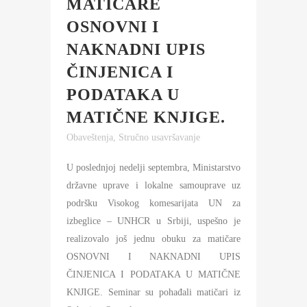
MATIČARE
OSNOVNI I
NAKNADNI UPIS
ČINJENICA I
PODATAKA U
MATIČNE KNJIGE.
Obaveštenja
,
Stručno usavršavanje
U poslednjoj nedelji septembra, Ministarstvo
državne uprave i lokalne samouprave uz
podršku Visokog komesarijata UN za
izbeglice – UNHCR u Srbiji, uspešno je
realizovalo još jednu obuku za matičare
OSNOVNI I NAKNADNI UPIS
ČINJENICA I PODATAKA U MATIČNE
KNJIGE. Seminar su pohađali matičari iz