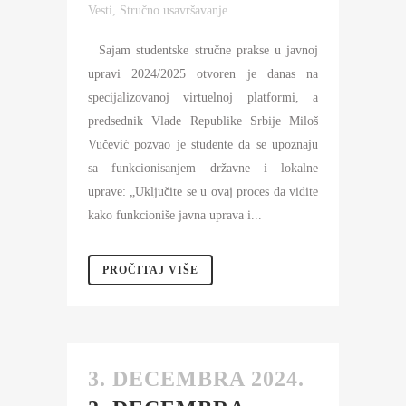
Vesti
,
Stručno usavršavanje
Sajam studentske stručne prakse u javnoj
upravi 2024/2025 otvoren je danas na
specijalizovanoj virtuelnoj platformi, a
predsednik Vlade Republike Srbije Miloš
Vučević pozvao je studente da se upoznaju
sa funkcionisanjem državne i lokalne
uprave: „Uključite se u ovaj proces da vidite
kako funkcioniše javna uprava i...
PROČITAJ VIŠE
3. DECEMBRA 2024.