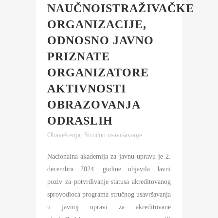
NAUČNOISTRAŽIVAČKE
ORGANIZACIJE,
ODNOSNO JAVNO
PRIZNATE
ORGANIZATORE
AKTIVNOSTI
OBRAZOVANJA
ODRASLIH
Obaveštenja
,
Stručno usavršavanje
Nacionalna akademija za javnu upravu je 2.
decembra 2024. godine objavila Javni
poziv za potvrđivanje statusa akreditovanog
sprovodioca programa stručnog usavršavanja
u javnoj upravi za akreditovane