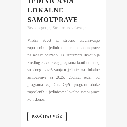
JEDINICAMA
LOKALNE
SAMOUPRAVE
Bez kategorije
,
Stručno usavršavanje
Vladin Savet za stručno usavršavanje
zaposlenih u jedinicama lokalne samouprave
na sednici održanoj 13. septembra usvojio je
Predlog Sektorskog programa kontinuiranog
stručnog usavršavanja u jedinicama lokalne
samouprave za 2025. godinu, jedan od
programa koji čine Opšti program obuke
zaposlenih u jedinicama lokalne samouprave
koji donosi...
PROČITAJ VIŠE