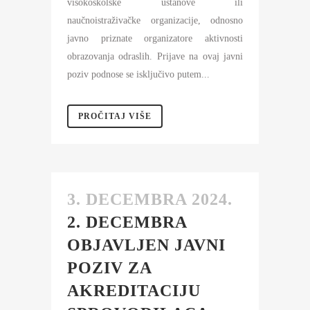
visokoškolske ustanove ili
naučnoistraživačke organizacije, odnosno
javno priznate organizatore aktivnosti
obrazovanja odraslih. Prijave na ovaj javni
poziv podnose se isključivo putem...
PROČITAJ VIŠE
3. DECEMBRA 2024.
2. DECEMBRA
OBJAVLJEN JAVNI
POZIV ZA
AKREDITACIJU