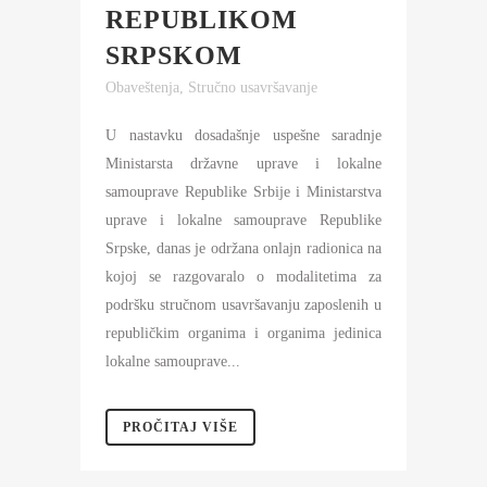
REPUBLIKOM
SRPSKOM
Obaveštenja
,
Stručno usavršavanje
U nastavku dosadašnje uspešne saradnje
Ministarsta državne uprave i lokalne
samouprave Republike Srbije i Ministarstva
uprave i lokalne samouprave Republike
Srpske, danas je održana onlajn radionica na
kojoj se razgovaralo o modalitetima za
podršku stručnom usavršavanju zaposlenih u
republičkim organima i organima jedinica
lokalne samouprave...
PROČITAJ VIŠE