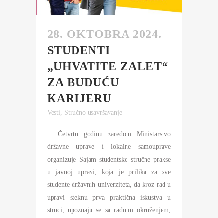
28. OKTOBRA 2024.
STUDENTI
„UHVATITE ZALET“
ZA BUDUĆU
KARIJERU
Vesti
,
Stručno usavršavanje
Četvrtu godinu zaredom Ministarstvo
državne uprave i lokalne samouprave
organizuje Sajam studentske stručne prakse
u javnoj upravi, koja je prilika za sve
studente državnih univerziteta, da kroz rad u
upravi steknu prva praktična iskustva u
struci, upoznaju se sa radnim okruženjem,