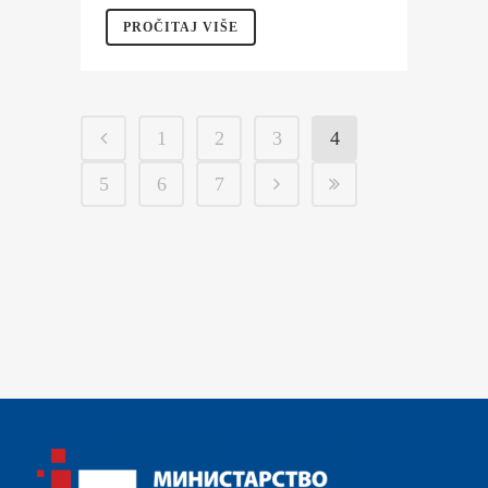
PROČITAJ VIŠE
1
2
3
4
5
6
7