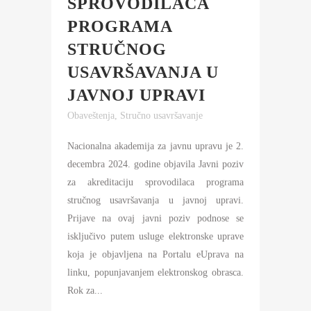
SPROVODILACA
PROGRAMA
STRUČNOG
USAVRŠAVANJA U
JAVNOJ UPRAVI
Obaveštenja
,
Stručno usavršavanje
Nacionalna akademija za javnu upravu je 2.
decembra 2024. godine objavila Javni poziv
za akreditaciju sprovodilaca programa
stručnog usavršavanja u javnoj upravi.
Prijave na ovaj javni poziv podnose se
isključivo putem usluge elektronske uprave
koja je objavljena na Portalu eUprava na
linku, popunjavanjem elektronskog obrasca.
Rok za...