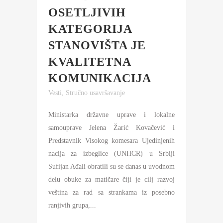
OSETLJIVIH
KATEGORIJA
STANOVIŠTA JE
KVALITETNA
KOMUNIKACIJA
Vesti
,
Stručno usavršavanje
Ministarka državne uprave i lokalne
samouprave Jelena Žarić Kovačević i
Predstavnik Visokog komesara Ujedinjenih
nacija za izbeglice (UNHCR) u Srbiji
Sufijan Ađali obratili su se danas u uvodnom
delu obuke za matičare čiji je cilj razvoj
veština za rad sa strankama iz posebno
ranjivih grupa,...