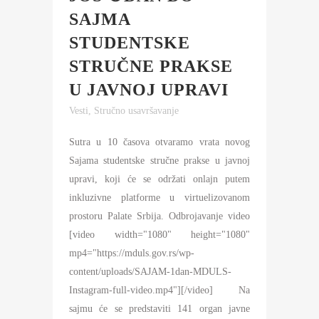
SAJMA
STUDENTSKE
STRUČNE PRAKSE
U JAVNOJ UPRAVI
Vesti
,
Stručno usavršavanje
Sutra u 10 časova otvaramo vrata novog
Sajama studentske stručne prakse u javnoj
upravi, koji će se održati onlajn putem
inkluzivne platforme u virtuelizovanom
prostoru Palate Srbija. Odbrojavanje video
[video width="1080" height="1080"
mp4="https://mduls.gov.rs/wp-
content/uploads/SAJAM-1dan-MDULS-
Instagram-full-video.mp4"][/video] Na
sajmu će se predstaviti 141 organ javne