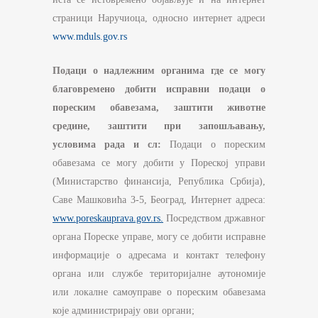
страници Наручиоца, односно интернет адреси
www.mduls.gov.rs
Подаци о надлежним органима где се могу
благовремено добити исправни подаци о
пореским обавезама, заштити животне
средине, заштити при запошљавању,
условима рада и сл:
Подаци о пореским
обавезама се могу добити у Пореској управи
(Министарство финансија, Република Србија),
Саве Машковића 3-5, Београд, Интернет адреса:
www.poreskauprava.gov.rs.
Посредством државног
органа Пореске управе, могу се добити исправне
информације о адресама и контакт телефону
органа или службе територијалне аутономије
или локалне самоуправе о пореским обавезама
које администрирају ови органи;