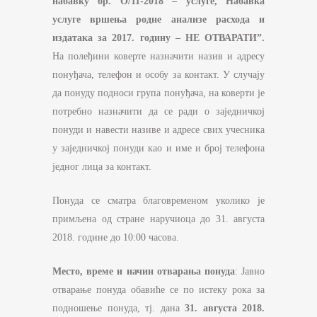
набавку
бр.
О
/11-
201
8
–
услуге,
Набавка
услуге вршења родне анализе расхода и
издатака за 2017. годину
–
НЕ ОТВАРАТИ”
.
На полеђини коверте назначити назив и адресу
понуђача, телефон и особу за контакт. У случају
да понуду подноси група понуђача, на коверти је
потребно назначити да се ради о заједничкој
понуди и навести називе и адресе свих учесника
у заједничкој понуди као и име и број телефона
једног лица за контакт.
Понуда се сматра благовременом уколико је
примљена од стране наручиоца до 31. августа
2018. године до 10:00 часова.
Место, време и начин отварања понуда
: Јавно
отварање понуда обавиће се по истеку рока за
подношење понуда, тј. дана
31. августа
201
8
.