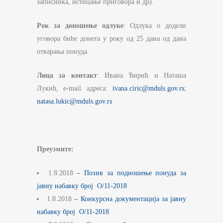
записника, истицање приговора и др).
Рок за доношење одлуке
: Одлука о додели
уговора биће донета у року од 25 дана од дана
отварања понуда.
Лица за контакт
: Ивана Ћирић и Наташа
Лукић, е-mail адреса:
ivana.ciric@mduls.gov.rs
;
natasa.lukic@mduls.gov.rs
Преузмите:
1.8.2018
– Позив за подношење понуда за
јавну набавку број О/11-2018
1.8.2018
– Конкурсна документација за јавну
набавку број О/11-2018