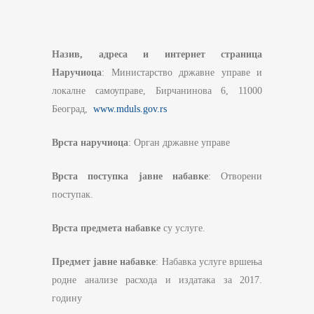
На
зив, адреса и интернет страница
Наручиоца
: Министарство државне управе и
локалне самоуправе, Бирчанинова 6, 11000
Београд,
www.mduls.gov.rs
Врста наручиоца
: Орган државне управе
Врста поступка јавне набавке
: Отворени
поступак.
Врста предмета набавке
су услуге.
Предмет јавне набавке
: Набавка услуге вршења
родне анализе расхода и издатака за 2017.
годину