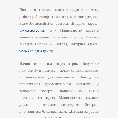
Подаци о заштити животне средине се могу
добити у Агенцији за заштиту животне средине,
Руже Јовановић 27а, Београд, Интернет адреса:
www.sepa.gov.rs
., и у Министарству заштите
животне средине Републике Србије, Булевар
Михајла Пупина 2, Београд, Интернет адреса:
www.ekologija.gov.rs
).
Начин подношења понуде и рок
: Понуде се
припремају и подносе у складу са овим позивом
и конкурсном документацијом. Понуду са
приложеном документацијом доставити у
затвореној коверти, поштом или лично
предајом, на адресу Министарство државне
управе и локалне самоуправе, Београд,
Бирчанинова 6, са назнаком
:
,,Понуда за јавну