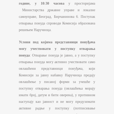
године, у 10:
3
0 часова
у просторијама
Министарства државне управе и локалне
самоуправе, Београд, Бирчанинова 6. Поступак
отварања понуда спроводи Комисија образована
решењем Наручиоца.
Услови под којима представници понуђача
могу учествовати у поступку отварања
понуда
: Отварање понуда је јавно, а у поступку
отварања понуда могу активно учествовати само
овлашћени представници понуђача, који
Комисији за јавну набавку Наручиоца предају
овлашћење у писаној форми за учешће у
поступку отварања понуда (овлашћења морају
имати број, датум и бити оверена), у противном
наступају као јавност и не могу предузимати
активне радње у поступку (потписивање