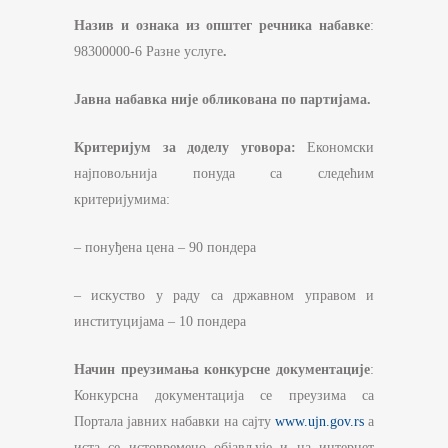
Назив и ознака из општег речника набавке
:
98300000-6 Разне услуге
.
Јавна набавка није обликована по партијама.
Критеријум за
доделу уговора:
Економски
најповољнија понуда са следећим
критеријумима:
– понуђена цена – 90 пондера
– искуство у раду са државном управом и
институцијама – 10 пондера
Начин преузимања конкурсне документације
:
Конкурсна документација се преузима са
Портала јавних набавки на сајту
www.ujn.gov.rs
а
иста се истовремено објављује и на интернет