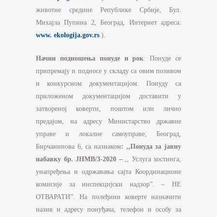
животне средине Републике Србије, Бул.
Михајла Пупина 2, Београд, Интернет адреса:
www. еkologija.gov.rs
).
Начин подношења понуде и рок
: Понуде се
припремају и подносе у складу са овим позивом
и конкурсном документацијом. Понуду са
приложеном документацијом доставити у
затвореној коверти, поштом или лично
предајом, на адресу Министарство државне
управе и локалне самоуправе, Београд,
Бирчанинова 6, са назнаком
:
,,Понуда за јавну
набавку
бр.
ЈНМВ
/3-
2020
–
,, Услуга хостинга,
унапређења и одржавања сајта Координационе
комисије за инспекцијски надзор”. – НЕ
ОТВАРАТИ”. На полеђини коверте назначити
назив и адресу понуђача, телефон и особу за