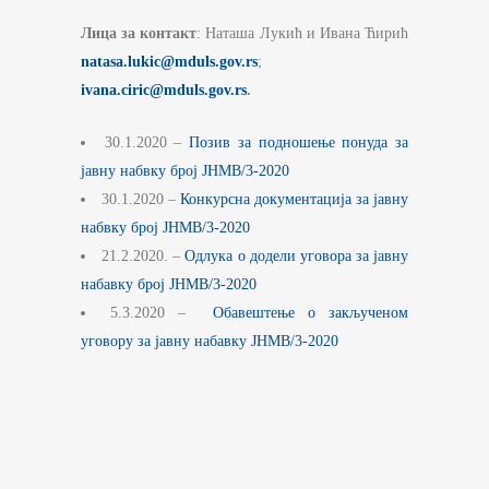
Лица за контакт
: Наташа Лукић и Ивана Ћирић
natasa.lukic@mduls.gov.rs
;
ivana.ciric@mduls.gov.rs
.
30.1.2020 –
Позив за подношење понуда за
јавну набвку број ЈНМВ/3-2020
30.1.2020 –
Конкурсна документација за јавну
набвку број ЈНМВ/3-2020
21.2.2020. –
Одлука о додели уговора за јавну
набавку број ЈНМВ/3-2020
5.3.2020 –
Обавештење о закљученом
уговору за јавну набавку ЈНМВ/3-2020