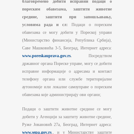
благовремено добити исправни подаци о
пореским обавезама, заштити животне
средине, заштити при запошљавању,
условима рада и сл:
Подаци о пореским
обавезама се могу добити у Пореској управи
(Министарство финансија, Република Србија),
Саве Машковића 3-5, Београд, Интернет адреса:
www.poreskauprava.gov.rs
.
Посредством
државног органа Пореске управе, могу се добити
исправне информације о адресама и контакт
телефону органа или службе територијалне
аутономије или локалне самоуправе о пореским
обавезама које администрирају ови органи;
Подаци о заштити животне средине се могу
добити у Агенцији за заштиту животне средине,
Руже Јовановић 27а, Београд, Интернет адреса:
www.sepa.gov.rs
., и у Министарству заштите