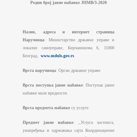
Редни број јавне набавке
ЈНМВ
/3-
2020
На
зив, адреса и интернет страница
Наручиоца
: Министарство државне управе и
локалне самоуправе, Бирчанинова 6, 11000
Београд,
www.mduls.gov.rs
Врста наручиоца
: Орган државне управе
Врста поступка јавне набавке
: Поступак јавне
набавке мале вредности.
Врста предмета набавке
су услуге.
Предмет јавне набавке
: ,,Услуга хостинга,
унапређења и одржавања сајта Координационе