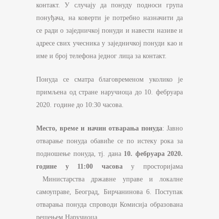
контакт. У случају да понуду подноси група
понуђача, на коверти је потребно назначити да
се ради о заједничкој понуди и навести називе и
адресе свих учесника у заједничкој понуди као и
име и број телефона једног лица за контакт.
Понуда се сматра благовременом уколико је
примљена од стране наручиоца до 10. фебруара
2020. године до 10:30 часова.
Место, време и начин отварања понуда
: Јавно
отварање понуда обавиће се по истеку рока за
подношење понуда, тј. дана
10. фебруара 2020.
године у 11:00 часова
у просторијама
Министарства државне управе и локалне
самоуправе, Београд, Бирчанинова 6. Поступак
отварања понуда спроводи Комисија образована
решењем Наручиоца.