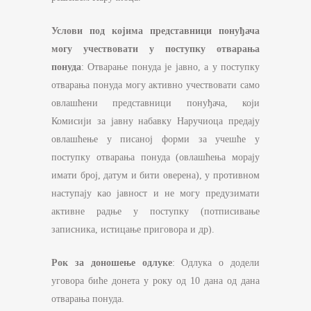
Услови под којима представници понуђача
могу учествовати у поступку отварања
понуда
: Отварање понуда је јавно, а у поступку
отварања понуда могу активно учествовати само
овлашћени представници понуђача, који
Комисији за јавну набавку Наручиоца предају
овлашћење у писаној форми за учешће у
поступку отварања понуда (овлашћења морају
имати број, датум и бити оверена), у противном
наступају као јавност и не могу предузимати
активне радње у поступку (потписивање
записника, истицање приговора и др).
Рок за доношење одлуке
: Одлука о додели
уговора биће донета у року од 10 дана од дана
отварања понуда.