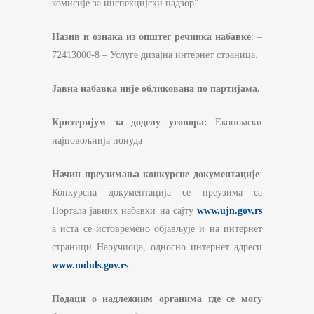
комисије за инспекцијски надзор”.
Назив и ознака из општег речника набавке
: –
72413000-8 – Услуге дизајна интернет страница.
Јавна набавка није обликована по партијама.
Критеријум за
доделу уговора:
Економски
најповољнија понуда
Начин преузимања конкурсне документације
:
Конкурсна документација се преузима са
Портала јавних набавки на сајту
www.ujn.gov.rs
а иста се истовремено објављује и на интернет
страници Наручиоца, односно интернет адреси
www.mduls.gov.rs
Подаци о надлежним органима где се могу