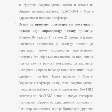
за буџетско рачуноводство; назив и ознака из
Општег речника набавке: 72267000-4 – Услуге
одржавања и поправке софтвера.
Основ за примену преговарачког поступка и
подаци који оправдавају његову примену:
Чланом 36. ставом 1. тачком 2) Закона о јавним
набавкама прописано је, између осталог, да
наручилац може спроводити преговарачки
поступак без објављивања позива за подношење
понуда ако из разлога повезаних са заштитом
искључивих права набавку може извршити само
одређени понуђач. Јавна набавка – Услуге,
Одржавање софтвера за буџетско рачуноводство,
представља набавку услуге одржавања NexTBIZ
софтвера за: NexTBIZ основни модул, трезорско
пословање, обрачун осталих личних примања и
Регистар запослених, које је Привредно друштво