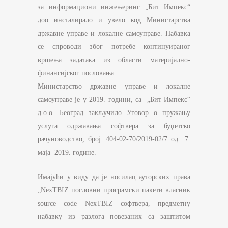
за информациони инжењеринг „Бит Импекс“
доо инсталирало и увело код Министарства
државне управе и локалне самоуправе. Набавка
се спроводи због потребе континуираног
вршења задатака из области материјално-
финансијског пословања.
Министарство државне управе и локалне
самоуправе je у 2019. години, са „Бит Импекс“
д.о.о. Београд закључило Уговор о пружању
услуга одржавања софтвера за буџетско
рачуноводство, број: 404-02-70/2019-02/7 од 7.
маја 2019. године.
Имајући у виду да је носилац ауторских права
„NexTBIZ пословни програмски пакети власник
source code NexTBIZ софтвера, предметну
набавку из разлога повезаних са заштитом