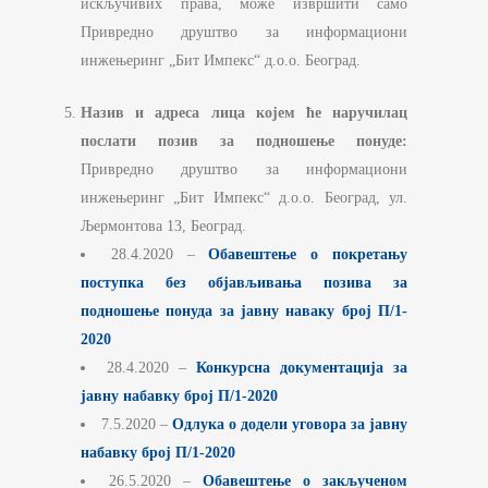
искључивих права, може извршити само
Привредно друштво за информациони
инжењеринг „Бит Импекс“ д.о.о. Београд.
Назив и адреса лица којем ће наручилац
послати позив за подношење понуде:
Привредно друштво за информациони
инжењеринг „Бит Импекс“ д.о.о. Београд, ул.
Љермонтова 13, Београд.
28.4.2020 –
Обавештење о покретању
поступка
без објављивања позива за
подношење понуда за јавну наваку број П/1-
2020
28.4.2020 –
Конкурсна документација за
јавну набавку број П/1-2020
7.5.2020 –
Одлука о додели уговора за јавну
набавку број П/1-2020
26.5.2020 –
Обавештење о закљученом