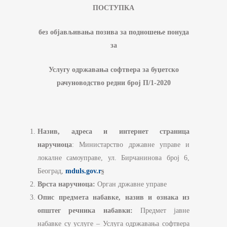
ПОСТУПКА
без објављивања позива за подношење понуда
за
Услугу одржавања софтвера за буџетско
рачуноводство редни број П/1-2020
Назив, адреса и интернет страница
наручиоца
: Министарство државне управе и
локалне самоуправе, ул. Бирчанинова број 6,
Београд,
mduls.gov.r
s
Врста наручиоца:
Орган државне управе
Опис предмета набавке, назив и ознака из
општег речника набавки:
Предмет јавне
набавке су услуге
–
Услуга одржавања софтвера