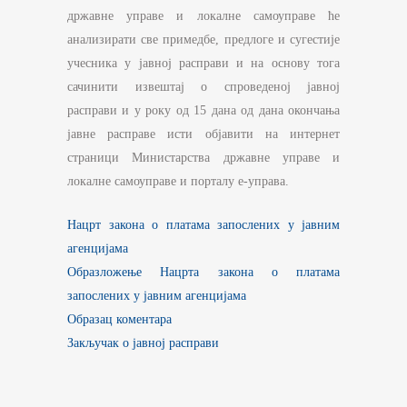
државне управе и локалне самоуправе ће
анализирати све примедбе, предлоге и сугестије
учесника у јавној расправи и на основу тога
сачинити извештај о спроведеној јавној
расправи и у року од 15 дана од дана окончања
јавне расправе исти објавити на интернет
страници Министарства државне управе и
локалне самоуправе и порталу е-управа.
Нацрт закона о платама запослених у јавним
агенцијама
Образложење Нацрта закона о платама
запослених у јавним агенцијама
Oбразац коментара
Закључак о јавној расправи