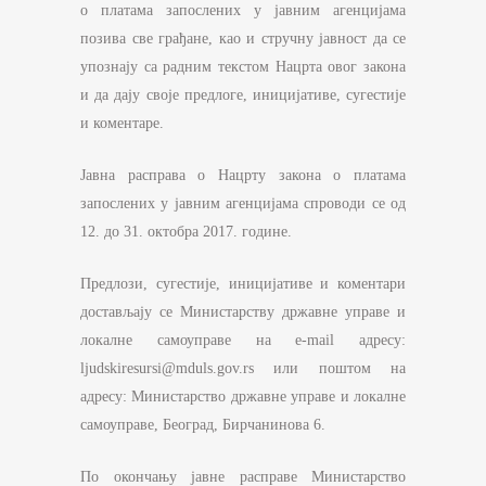
о платама запослених у јавним агенцијама
позива све грађане, као и стручну јавност да се
упознају са радним текстом Нацрта овог закона
и да дају своје предлоге, иницијативе, сугестије
и коментаре.
Јавна расправа о Нацрту закона о платама
запослених у јавним агенцијама спроводи се од
12. до 31. октобра 2017. године.
Предлози, сугестије, иницијативе и коментари
достављају се Министарству државне управе и
локалне самоуправе на e-mail адресу:
ljudskiresursi@mduls.gov.rs или поштом на
адресу: Министарство државне управе и локалне
самоуправе, Београд, Бирчанинова 6.
По окончању јавне расправе Министарство