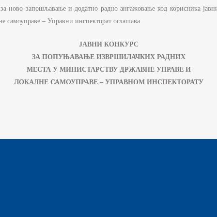
РЖАВНЕ УПРАВЕ И ЛОКАЛНЕ
 за ново запошљавање и додатно радно ангажовање код корисника јавних
АМОУПРАВЕ
не самоуправе – Управни инспекторат оглашава
НФОРМАТОР О РАДУ
ЈАВНИ КОНКУРС
УЏЕТ МИНИСТАРСТВА
ЗА ПОПУЊАВАЊЕ ИЗВРШИЛАЧКИХ РАДНИХ
ИНАНСИЈСКО УПРАВЉАЊЕ И
МЕСТА У МИНИСТАРСТВУ ДРЖАВНЕ УПРАВЕ И
ОНТРОЛА
ЛОКАЛНЕ САМОУПРАВЕ – УПРАВНОМ ИНСПЕКТОРАТУ
ВНЕ НАБАВКЕ
ЛАН ЈАВНИХ НАБАВКИ И
ЗВЕШТАЈИ