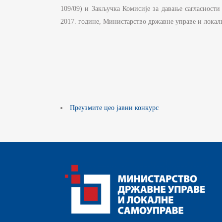
Д
109/09) и Закључка Комисије за давање сагласности
С
2017. године, Министарство државне управе и локал
И
Б
Ф
К
ЈА
Преузмите цео јавни конкурс
П
И