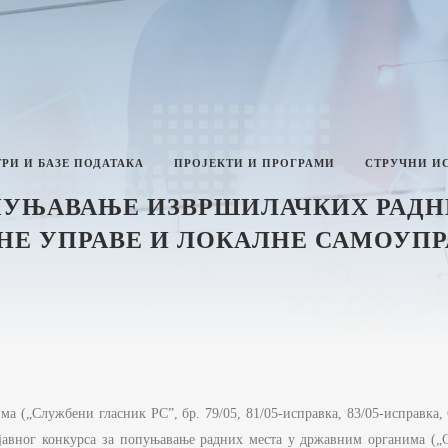
РИ И БАЗЕ ПОДАТАКА
ПРОЈЕКТИ И ПРОГРАМИ
СТРУЧНИ И
ПУЊАВАЊЕ ИЗВРШИЛАЧКИХ РАДН
Е УПРАВЕ И ЛОКАЛНЕ САМОУПР
ТИКА И ИНТЕГРИТЕТ
ЛАН РАДА МИНИСТАРСТВА
ЗВЕШТАЈИ О РАДУ
ИНИСТАРСТВА
НФОРМАЦИЈЕ ОД ЈАВНОГ
 („Службени гласник РС”, бр. 79/05, 81/05-исправка, 83/05-исправка, 64/
НАЧАЈА И ИНФОРМАЦИЈЕ У ВЕЗИ
АВНОСТИ РАДА МИНИСТАРСТВА
 јавног конкурса за попуњавање радних места у државним органима („