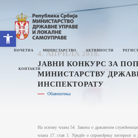
Open toolbar
ПОЧЕТНА
МИНИСТАРСТВО
АКТИВНОСТИ
РЕГИСТ
4. АПРИЛА 2018.
ЈАВНИ КОНКУРС ЗА ПО
КОНТАКТИ
МИНИСТАРСТВУ ДРЖАВН
ИНСПЕКТОРАТУ
О МИНИСТАРСТВУ
Е
Обавештења
СЕКТОРИ
П
СЕКРЕТАРИЈАТ
И
М
ИНТЕРНА РЕВИЗИЈА
И
На основу члана 54. Закона о државним службеницима
З
УПРАВНИ ИНСПЕКТОРАТ
Ј
члана 17. став 1. Уредбе о спровођењу интерног и