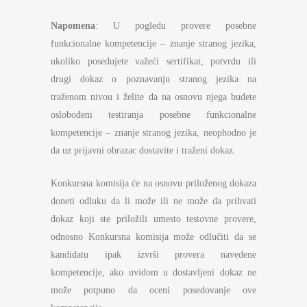
Napomena
: U pogledu provere posebne
funkcionalne kompetencije – znanje stranog jezika,
ukoliko posedujete važeći sertifikat, potvrdu ili
drugi dokaz o poznavanju stranog jezika na
traženom nivou i želite da na osnovu njega budete
oslobođeni testiranja posebne funkcionalne
kompetencije – znanje stranog jezika, neophodno je
da uz prijavni obrazac dostavite i traženi dokaz.
Konkursna komisija će na osnovu priloženog dokaza
doneti odluku da li može ili ne može da prihvati
dokaz koji ste priložili umesto testovne provere,
odnosno Konkursna komisija može odlučiti da se
kandidatu ipak izvrši provera navedene
kompetencije, ako uvidom u dostavljeni dokaz ne
može potpuno da oceni posedovanje ove