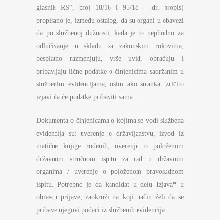
glasnik RS“, broj 18/16 i 95/18 – dr. propis)
propisano je, između ostalog, da su organi u obavezi
da po službenoj dužnosti, kada je to nephodno za
odlučivanje u skladu sa zakonskim rokovima,
besplatno razmenjuju, vrše uvid, obrađuju i
pribavljaju lične podatke o činjenicima sadržanim u
službenim evidencijama, osim ako stranka izričito
izjavi da će podatke pribaviti sama.
Dokumenta o činjenicama o kojima se vodi službena
evidencija su: uverenje o državljanstvu, izvod iz
matične knjige rođenih, uverenje o položenom
državnom stručnom ispitu za rad u državnim
organima / uverenje o položenom pravosudnom
ispitu. Potrebno je da kandidat u delu Izjava* u
obrascu prijave, zaokruži na koji način želi da se
pribave njegovi podaci iz službenih evidencija.