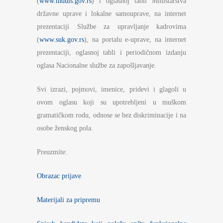
(
www.mduls.gov.rs
) i oglasnoj tabli Ministarstva
državne uprave i lokalne samouprave, na internet
prezentaciji Službe za upravljanje kadrovima
(
www.suk.gov.rs
), na portalu e-uprave, na internet
prezentaciji, oglasnoj tabli i periodičnom izdanju
oglasa Nacionalne službe za zapošljavanje.
Svi izrazi, pojmovi, imenice, pridevi i glagoli u
ovom oglasu koji su upotrebljeni u muškom
gramatičkom rodu, odnose se bez diskriminacije i na
osobe ženskog pola.
Preuzmite:
Obrazac prijave
Materijali za pripremu