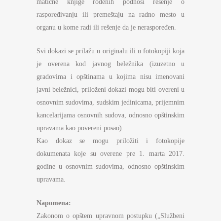
matične knjige rođenih podnosi rešenje o
raspoređivanju ili premeštaju na radno mesto u
organu u kome radi ili rešenje da je neraspoređen.
Svi dokazi se prilažu u originalu ili u fotokopiji koja
je overena kod javnog beležnika (izuzetno u
gradovima i opštinama u kojima nisu imenovani
javni beležnici, priloženi dokazi mogu biti overeni u
osnovnim sudovima, sudskim jedinicama, prijemnim
kancelarijama osnovnih sudova, odnosno opštinskim
upravama kao povereni posao).
Kao dokaz se mogu priložiti i fotokopije
dokumenata koje su overene pre 1. marta 2017.
godine u osnovnim sudovima, odnosno opštinskim
upravama.
Napomena:
Zakonom o opštem upravnom postupku („Službeni