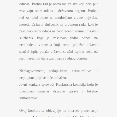
odnosa. Probni rad je obavezan za sve koji prvi put
zasnivaju radni odnos u državnom organu. Probni
rad za radni odnos na neodređeno vreme traje šest
meseci. Državni službenik na probnom radu, koji je
zasnovao radni odnos na neodređeno vreme i državni
službenik koji je zasnovao radni odnos na
neodređeno vreme a koji nema položen državni
stručni ispit, polaže državni stručni ispit u roku od
šest meseci od dana zasnivanja radnog odnosa.
Neblagovremene, nedopuštene, nerazumljive ili
nepotpune prijave biće odbačene.
Javni konkurs sprovodi Konkursna komisija koju je
imenovao ministar državne uprave i lokalne
samouprave.
Ovaj konkurs se objavljuje na internet prezentaciji