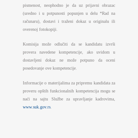
pismenost, neophodno je da uz prijavni obrazac
(uredno i u potpunosti popunjen u delu *Rad na
računaru), dostavi i traženi dokaz u originalu ili
overenoj fotokopiji.
Komisija može odlučiti da se kandidatu izvrši
provera navedene kompetencije, ako uvidom u
dostavljeni dokaz ne može potpuno da oceni
posedovanje ove kompetencije.
Informacije o materijalima za pripremu kandidata za
proveru opštih funkcionalnih kompetencija mogu se
naći na sajtu Službe za upravljanje kadrovima,
www.suk.gov.rs
.