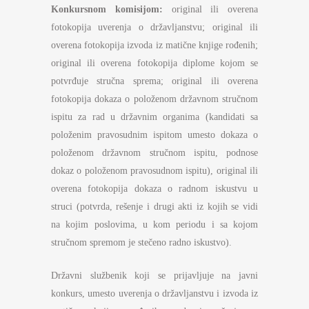
Konkursnom komisijom:
original ili overena
fotokopija uverenja o državljanstvu; original ili
overena fotokopija izvoda iz matične knjige rođenih;
original ili overena fotokopija diplome kojom se
potvrđuje stručna sprema; original ili overena
fotokopija dokaza o položenom državnom stručnom
ispitu za rad u državnim organima (kandidati sa
položenim pravosudnim ispitom umesto dokaza o
položenom državnom stručnom ispitu, podnose
dokaz o položenom pravosudnom ispitu), original ili
overena fotokopija dokaza o radnom iskustvu u
struci (potvrda, rešenje i drugi akti iz kojih se vidi
na kojim poslovima, u kom periodu i sa kojom
stručnom spremom je stečeno radno iskustvo).
Državni službenik koji se prijavljuje na javni
konkurs, umesto uverenja o državljanstvu i izvoda iz