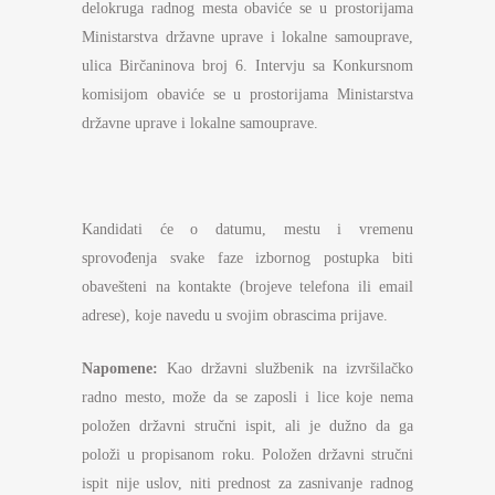
delokruga radnog mesta obaviće se u prostorijama
Ministarstva državne uprave i lokalne samouprave,
ulica Birčaninova broj 6. Intervju sa Konkursnom
komisijom obaviće se u prostorijama Ministarstva
državne uprave i lokalne samouprave.
Kandidati će o datumu, mestu i vremenu
sprovođenja svake faze izbornog postupka biti
obavešteni na kontakte (brojeve telefona ili email
adrese), koje navedu u svojim obrascima prijave.
Napomene:
Kao državni službenik na izvršilačko
radno mesto, može da se zaposli i lice koje nema
položen državni stručni ispit, ali je dužno da ga
položi u propisanom roku. Položen državni stručni
ispit nije uslov, niti prednost za zasnivanje radnog