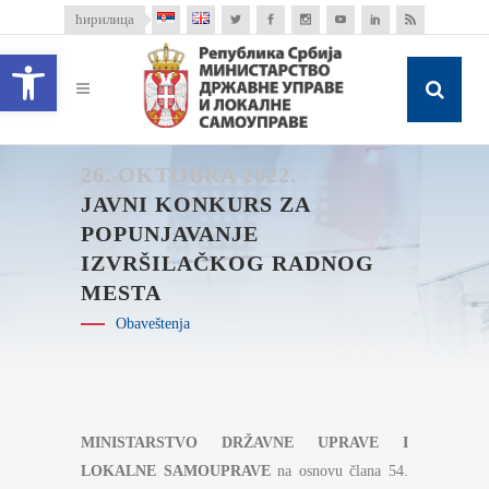
ћирилица
Open toolbar
26. OKTOBRA 2022.
JAVNI KONKURS ZA
POPUNJAVANJE
IZVRŠILAČKOG RADNOG
MESTA
Obaveštenja
MINISTARSTVO DRŽAVNE UPRAVE I
LOKALNE SAMOUPRAVE
na osnovu člana 54.