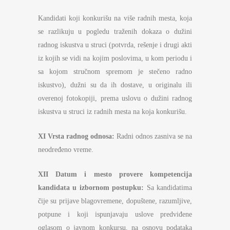
Kandidati koji konkurišu na više radnih mesta, koja
se razlikuju u pogledu traženih dokaza o dužini
radnog iskustva u struci (potvrda, rešenje i drugi akti
iz kojih se vidi na kojim poslovima, u kom periodu i
sa kojom stručnom spremom je stečeno radno
iskustvo), dužni su da ih dostave, u originalu ili
overenoj fotokopiji, prema uslovu o dužini radnog
iskustva u struci iz radnih mesta na koja konkurišu.
XI
Vrsta radnog odnosa:
Radni odnos zasniva se na
neodređeno vreme.
XII
Datum i mesto provere kompetencija
kandidata u izbornom postupku:
Sa kandidatima
čije su prijave blagovremene, dopuštene, razumljive,
potpune i koji ispunjavaju uslove predviđene
oglasom o javnom konkursu, na osnovu podataka