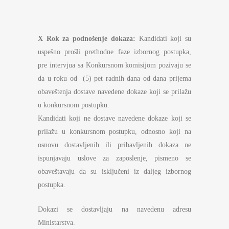
X Rok za podnošenje dokaza:
Kandidati koji su
uspešno prošli prethodne faze izbornog postupka,
pre intervjua sa Konkursnom komisijom pozivaju se
da u roku od (5) pet radnih dana od dana prijema
obaveštenja dostave navedene dokaze koji se prilažu
u konkursnom postupku.
Kandidati koji ne dostave navedene dokaze koji se
prilažu u konkursnom postupku, odnosno koji na
osnovu dostavljenih ili pribavljenih dokaza ne
ispunjavaju uslove za zaposlenje, pismeno se
obaveštavaju da su isključeni iz daljeg izbornog
postupka.
Dokazi se dostavljaju na navedenu adresu
Ministarstva.