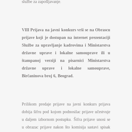
službe za zapošljavanje.
VIII Prijava na javni konkurs
vrši se na Obrascu
prijave koji je dostupan na internet prezentaciji
Službe za upravljanje kadrovima i Ministarstva
državne uprave i lokalne samouprave ili u
štampanoj verziji na pisarnici Ministarstva
državne uprave i lokalne samouprave
,
Birčaninova broj 6, Beograd.
Prilikom predaje prijave na javni konkurs prijava
dobija šifru pod kojom podnosilac prijave učestvuje
u daljem izbornom postupku. Šifra prijave unosi se
u obrazac prijave nakon što komisija sastavi spisak