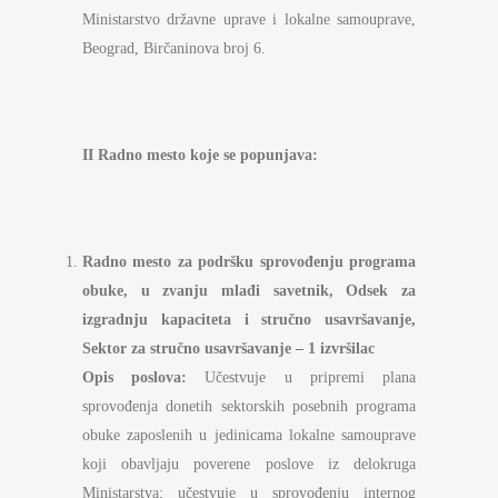
Ministarstvo državne uprave i lokalne samouprave,
Beograd, Birčaninova broj 6.
II
Radno mesto koje se popunjava:
R
adno mest
o
za
podršku sprovođenju programa
obuke
, u zvanju mlađi savetnik, Odsek za
izgradnju kapaciteta i stručno usav
ršavanje,
Sektor za stručno usavršavanje
– 1 izvršilac
Opis poslova:
Učestvuje u pripremi plana
sprovođenja donetih sektorskih posebnih programa
obuke zaposlenih u jedinicama lokalne samouprave
koji obavljaju poverene poslove iz delokruga
Ministarstva; učestvuje u sprovođenju internog