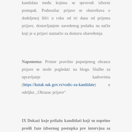
kandidata među kojima se sprovodi izborni
postupak. Podnosilac prijave se obaveštava o
dodeljenoj šifri u roku od tri dana od prijema
prijave, dostavljanjem navedenog podatka na način
koji je u prijavi naznačio za dostavu obaveštenja.
Napomena:
Primer pravilno popunjenog obrasca
prijave se može pogledati na blogu Službe za
upravljanje kadrovima
(
https://kutak.suk.gov.rs/vodic-za-kandidate
) u
odeljku ,,Obrazac prijave“.
IX Dokazi koje prilažu
kandidati
koji su uspešno
prošli faze izbornog postupka pre intervjua sa