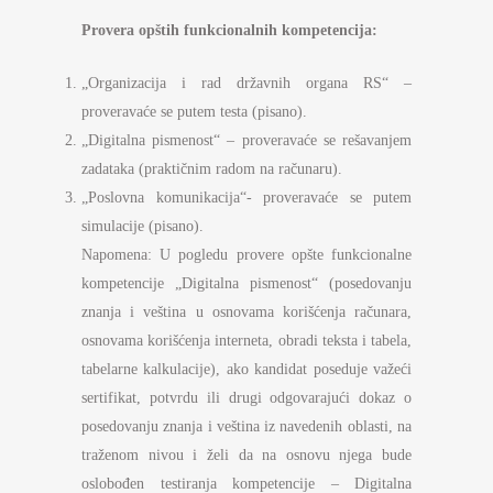
Provera opštih funkcionalnih kompetencija:
„Organizacija i rad državnih organa RS“ –
proveravaće se putem testa (pisano).
„Digitalna pismenost“ – proveravaće se rešavanjem
zadataka (praktičnim radom na računaru).
„Poslovna komunikacija“- proveravaće se putem
simulacije (pisano).
Napomena: U pogledu provere opšte funkcionalne
kompetencije „Digitalna pismenost“ (posedovanju
znanja i veština u osnovama korišćenja računara,
osnovama korišćenja interneta, obradi teksta i tabela,
tabelarne kalkulacije), ako kandidat poseduje važeći
sertifikat, potvrdu ili drugi odgovarajući dokaz o
posedovanju znanja i veština iz navedenih oblasti, na
traženom nivou i želi da na osnovu njega bude
oslobođen testiranja kompetencije – Digitalna