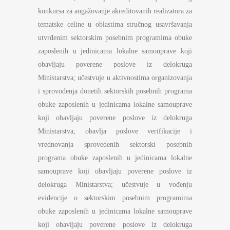
konkursa za angažovanje akreditovanih realizatora za
tematske celine u oblastima stručnog usavršavanja
utvrđenim sektorskim posebnim programima obuke
zaposlenih u jedinicama lokalne samouprave koji
obavljaju poverene poslove iz delokruga
Ministarstva; učestvuje u aktivnostima organizovanja
i sprovođenja donetih sektorskih posebnih programa
obuke zaposlenih u jedinicama lokalne samouprave
koji obavljaju poverene poslove iz delokruga
Ministarstva; obavlja poslove verifikacije i
vrednovanja sprovedenih sektorski posebnih
programa obuke zaposlenih u jedinicama lokalne
samouprave koji obavljaju poverene poslove iz
delokruga Ministarstva; učestvuje u vođenju
evidencije o sektorskim posebnim programima
obuke zaposlenih u jedinicama lokalne samouprave
koji obavljaju poverene poslove iz delokruga