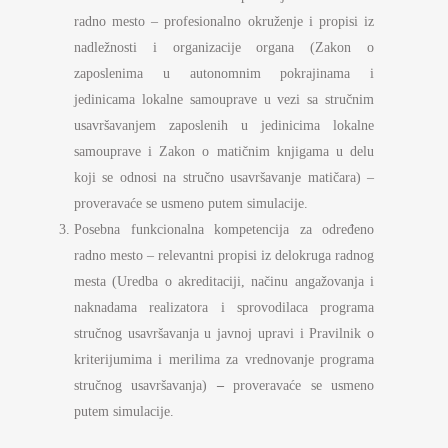
radno mesto – profesionalno okruženje i propisi iz
nadležnosti i organizacije organa (Zakon o
zaposlenima u autonomnim pokrajinama i
jedinicama lokalne samouprave u vezi sa stručnim
usavršavanjem zaposlenih u jedinicima lokalne
samouprave i Zakon o matičnim knjigama u delu
koji se odnosi na stručno usavršavanje matičara) –
proveravaće se usmeno putem simulacije.
Posebna funkcionalna kompetencija za određeno
radno mesto – relevantni propisi iz delokruga radnog
mesta (Uredba o akreditaciji, načinu angažovanja i
naknadama realizatora i sprovodilaca programa
stručnog usavršavanja u javnoj upravi i Pravilnik o
kriterijumima i merilima za vrednovanje programa
stručnog usavršavanja)
–
proveravaće se usmeno
putem simulacije.