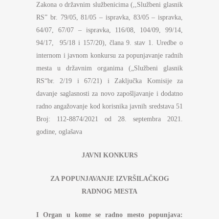
Zakona o državnim službenicima (,,Službeni glasnik
RS” br. 79/05, 81/05 – ispravka, 83/05 – ispravka,
64/07, 67/07 – ispravka, 116/08, 104/09, 99/14,
94/17, 95/18 i 157/20), člana 9. stav 1. Uredbe o
internom i javnom konkursu za popunjavanje radnih
mesta u državnim organima („Službeni glasnik
RS“br. 2/19 i 67/21) i Zaključka Komisije za
davanje saglasnosti za novo zapošljavanje i dodatno
radno angažovanje kod korisnika javnih sredstava 51
Broj: 112-8874/2021 od 28. septembra 2021.
godine, oglašava
JAVNI KONKURS
ZA POPUNJAVANJE IZVRŠILAČK
OG
RADNOG MESTA
I
Organ u kome se radno mesto popunjava: