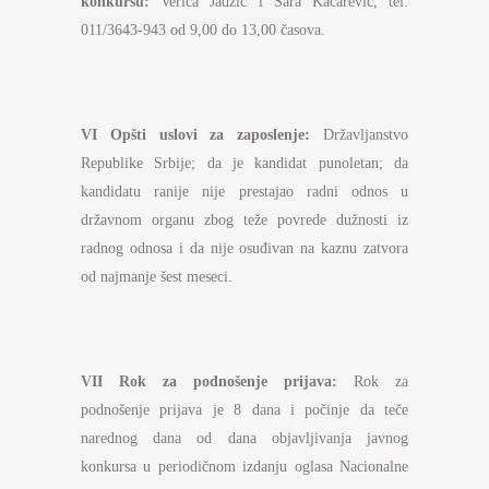
konkursu:
Verica Jadžić i Sara Kačarević, tel:
011/3643-943 od 9,00 do 13,00 časova.
VI
Opšti uslovi za zaposlenje:
Državljanstvo
Republike Srbije; da je kandidat punoletan; da
kandidatu ranije nije prestajao radni odnos u
državnom organu zbog teže povrede dužnosti iz
radnog odnosa i da nije osuđivan na kaznu zatvora
od najmanje šest meseci.
VII
Rok za podnošenje prijava:
Rok za
podnošenje prijava je 8 dana i počinje da teče
narednog dana od dana objavljivanja javnog
konkursa u periodičnom izdanju oglasa Nacionalne