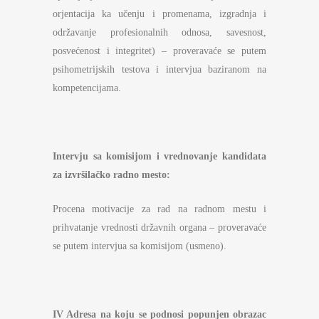
orjentacija ka učenju i promenama, izgradnja i
održavanje profesionalnih odnosa, savesnost,
posvećenost i integritet) – proveravaće se putem
psihometrijskih testova i intervjua baziranom na
kompetencijama.
Intervju sa komisijom i vrednovanje kandidata
za izvršilačko radno mesto:
Procena motivacije za rad na radnom mestu i
prihvatanje vrednosti državnih organa – proveravaće
se putem intervjua sa komisijom (usmeno).
IV
Adresa na koju se podnosi popunjen obrazac