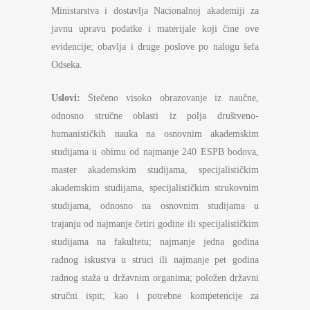
Ministarstva i dostavlja Nacionalnoj akademiji za
javnu upravu podatke i materijale koji čine ove
evidencije; obavlja i druge poslove po nalogu šefa
Odseka.
Uslovi:
Stečeno visoko obrazovanje iz naučne,
odnosno stručne oblasti iz polja društveno-
humanističkih nauka na osnovnim akademskim
studijama u obimu od najmanje 240 ESPB bodova,
master akademskim studijama, specijalističkim
akademskim studijama, specijalističkim strukovnim
studijama, odnosno na osnovnim studijama u
trajanju od najmanje četiri godine ili specijalističkim
studijama na fakultetu; najmanje jedna godina
radnog iskustva u struci ili najmanje pet godina
radnog staža u državnim organima; položen državni
stručni ispit; kao i potrebne kompetencije za