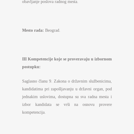
obavljanje poslova radnog mesta.
Mesto rada:
Beograd.
III Kompetencije koje se proveravaju u izbornom
postupku:
Saglasno članu 9. Zakona o državnim službenicima,
kandidatima pri zapošljavanju u državni organ, pod
jednakim uslovima, dostupna su sva radna mesta i
izbor kandidata se vrši na osnovu provere
kompetencija.