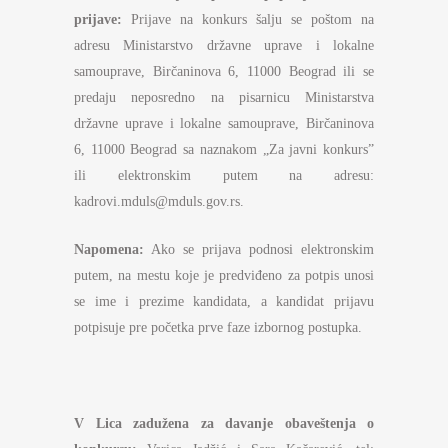
prijave:
Prijave na konkurs šalju se poštom na
adresu Ministarstvo državne uprave i lokalne
samouprave, Birčaninova 6, 11000 Beograd ili se
predaju neposredno na pisarnicu Ministarstva
državne uprave i lokalne samouprave, Birčaninova
6, 11000 Beograd sa naznakom „Za javni konkurs”
ili elektronskim putem na adresu:
kadrovi.mduls@mduls.gov.rs.
Napomena:
Ako se prijava podnosi elektronskim
putem, na mestu koje je predviđeno za potpis unosi
se ime i prezime kandidata, a kandidat prijavu
potpisuje pre početka prve faze izbornog postupka.
V
Lica zadužena za davanje obaveštenja o