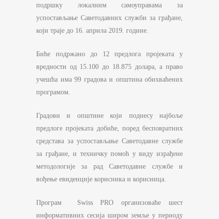
подршку локалним самоуправама за
успостављање Саветодавних служби за грађане,
који траје до 16. априла 2019. године.
Биће подржано до 12 предлога пројеката у
вредности од 15.100 до 18.875 долара, а право
учешћа има 99 градова и општина обихваћених
програмом.
Градови и општине који поднесу најбоље
предлоге пројеката добиће, поред бесповратних
средстава за успостављање Саветодавне службе
за грађане, и техничку помоћ у виду израђене
методологије за рад Саветодавне службе и
вођење евиденције корисника и корисница.
Програм Swiss PRO организоваће шест
информативних сесиjа широм земље у периоду