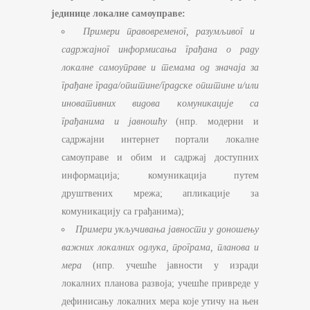
јединице локалне самоуправе:
Примери правовременог, разумљивог и
садржајног информисања грађана о раду
локалне самоуправе и темама од значаја за
грађане града/општине/градске општине и/или
иновативних видова комуникације са
грађанима и јавношћу
(нпр. модерни и
садржајни интернет портали локалне
самоуправе и обим и садржај доступних
информација; комуникација путем
друштвених мрежа; апликације за
комуникацију са грађанима);
Примери укључивања јавности у доношењу
важних локалних одлука, програма, планова и
мера
(нпр. учешће јавности у изради
локалних планова развоја; учешће привреде у
дефинисању локалних мера које утичу на њен