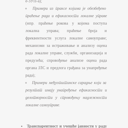
е-ЗУП-а);
Примери из праксе којима је обезбеђено
праћење рада и ефикасности локалне управе
(нпр. праћење рокова у којима поступа
локална управа; праћење броја и
фреквентности услуга локалне самоуправе;
механизми за истраживање и анализу оцена
рада локалне управе, служби, организација и
предузећа; спровођење анализе оцена рада
органа ЈЛС и предлога грађана за унапређење
рада);
Примери међуопштинске сарадње који за
резултат имају унапређење ефикасности и
делотворности у спровођењу надлежности
локалне самоуправе.
Транспарентност и учешће јавности у раду