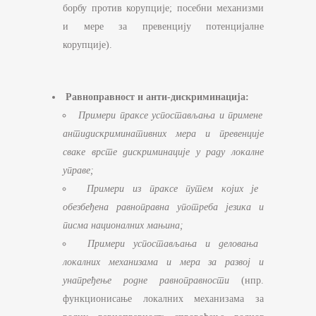
борбу против корупције; посебни механизми
и мере за превенцију потенцијалне
корупције).
Равноправност и анти-дискриминација:
Примери праксе успостављања и примене
антидискриминативних мера и превенције
сваке врсте дискриминације у раду локалне
управе;
Примери из праксе путем којих је
обезбеђена равноправна употреба језика и
писма националних мањина;
Примери успостављања и деловања
локалних механизама и мера за развој и
унапређење родне равноправности
(нпр.
функционисање локалних механизама за