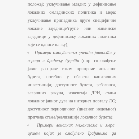
положај; укључивање младих у дефинисање
локалних омладинских политика и мера;
укључивање припадника друге специфичне
локалне заједнице/групе или мањинске
заједнице у дефинисању локалних политика
које се односе на њу);
Примери oмогућавањa учешћа јавности у
изради и праћењу буџета
(нпр. спровођење
јавне расправе током припреме локалног
буџета, посебно у области капиталних
инвестиција; доступност буџета, ребаланса,
завршних рачуна, извештаја ДРИ, стања
локалног јавног дуга на интернет порталу ЛС;
доступност периодичног (дневног, недељног)
прегледа стања/реализације локалног буџета);
Примери локалних механизама и мера
путем којих је омогућено грађанима да