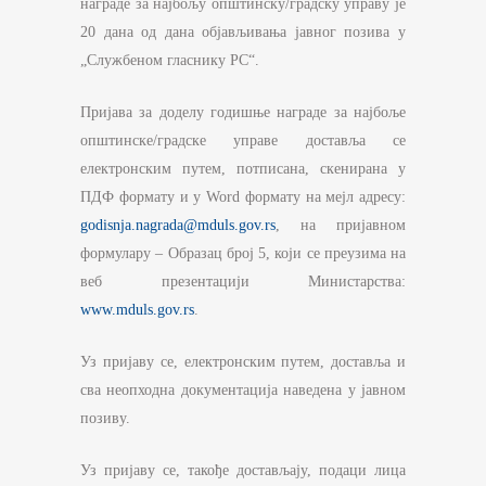
награде за најбољу општинску/градску управу je
20 дана од дана објављивања јавног позива у
„Службеном гласнику РС“.
Пријава за доделу годишње награде за најбоље
општинске/градске управе доставља се
електронским путем, потписана, скенирана у
ПДФ формату и у Word формату на мејл адресу:
godisnja.nagrada@mduls.gov.rs
, на пријавном
формулару – Образац број 5, који се преузима на
веб презентацији Министарства:
www.mduls.gov.rs
.
Уз пријаву се, електронским путем, доставља и
сва неопходна документација наведена у јавном
позиву.
Уз пријаву се, такође достављају, подаци лица