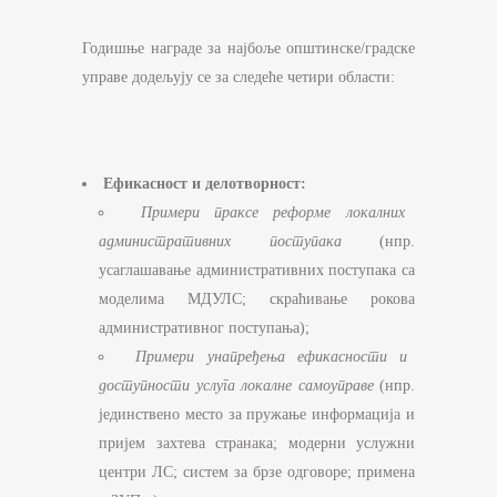
Годишње награде за најбоље општинске/градске
управе додељују се за следеће четири области:
Ефикасност и делотворност:
Примери праксе реформе локалних
административних поступака
(нпр.
усаглашавање административних поступака са
моделима МДУЛС; скраћивање рокова
административног поступања);
Примери унапређења ефикасности и
доступности услуга локалне самоуправе
(нпр.
јединствено место за пружање информација и
пријем захтева странака; модерни услужни
центри ЛС; систем за брзе одговоре; применa