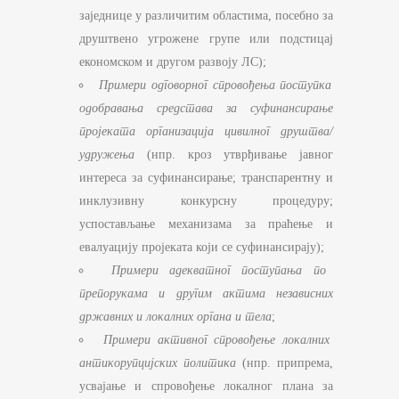
заједнице у различитим областима, посебно за
друштвено угрожене групе или подстицај
економском и другом развоју ЛС);
Примери одговорног спровођења поступка
одобравања средстава за суфинансирање
пројеката организација цивилног друштва/
удружења
(нпр. кроз утврђивање јавног
интереса за суфинансирање; транспарентну и
инклузивну конкурсну процедуру;
успостављање механизама за праћење и
евалуацију пројеката који се суфинансирају);
Примери адекватног поступања по
препорукама и другим актима независних
државних и локалних органа и тела
;
Примери активног спровођење локалних
антикорупцијских политика
(нпр. припрема,
усвајање и спровођење локалног плана за