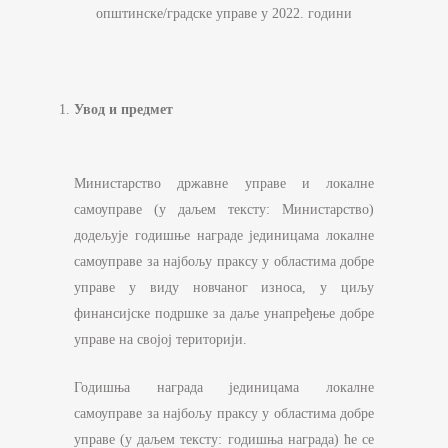
општинске/градске управе у 2022. години
Увод и предмет
Министарство државне управе и локалне
самоуправе (у даљем тексту: Министарство)
додељује годишње награде јединицама локалне
самоуправе за најбољу праксу у областима добре
управе у виду новчаног износа, у циљу
финансијске подршке за даље унапређење добре
управе на својој територији.
Годишња награда јединицама локалне
самоуправе за најбољу праксу у областима добре
управе (у даљем тексту: годишња награда) ће се