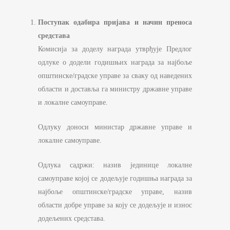
Поступак одабира пријава и начин преноса
средстава
Комисија за доделу награда утврђује Предлог
одлуке о додели годишњих награда за најбоље
општинске/градске управе за сваку од наведених
области и доставља га министру државне управе
и локалне самоуправе.
Одлуку доноси министар државне управе и
локалне самоуправе.
Одлука садржи: назив јединице локалне
самоуправе којој се додељује годишња награда за
најбоље општинске/градске управе, назив
области добре управе за коју се додељује и износ
додељених средстава.