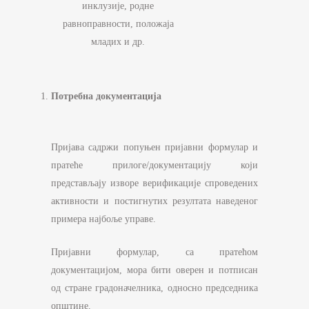
инклузије, родне
равноправности, положаја
младих и др.
Потребна документација
Пријава садржи попуњен пријавни формулар и
пратеће прилоге/документацију који
представљају изворе верификације спроведених
активности и постигнутих резултата наведеног
примера најбоље управе.
Пријавни формулар, са пратећом
документацијом, мора бити оверен и потписан
од стране градоначелника, односно председника
општине.