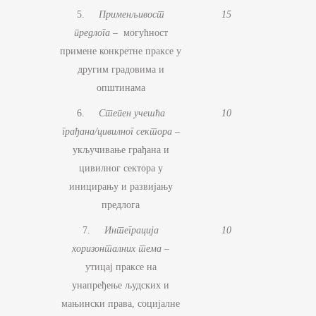
5.
Применљивост
15
предлога –
могућност
примене конкретне праксе у
другим градовима и
општинама
6.
Степен учешћа
10
грађана/цивилног сектора
–
укључивање грађана и
цивилног сектора у
иницирању и развијању
предлога
7.
Интеграција
10
хоризонталних тема
–
утицај праксе на
унапређење људских и
мањински права, социјалне