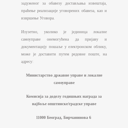
задуженог за обавезу достављања извештаја,
праћење реализације уговорених обавеза, као и
извршење Уговора.
Изузетно, уколико је јединица локалне
самоуправе онемогућена да пријаву и
документацију пошаље у електронском облику,
може је доставити путем редовне поште, на
адресу:
Министарство државне управе и локалне
самоуправе
Комисија за доделу годишњих награда за
најбоље општинске/градске управе
11000 Београд, Бирчанинова 6