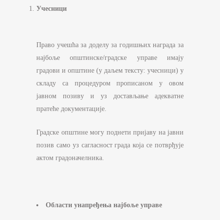
Учесници
Право учешћа за доделу за годишњих награда за
најбоље општинске/градске управе имају
градови и општине (у даљем тексту: учесници) у
складу са процедуром прописаном у овом
јавном позиву и уз достављање адекватне
пратеће документације.
Градске општине могу поднети пријаву на јавни
позив само уз сагласност града која се потврђује
актом градоначелника.
Области унапређења најбоље управе