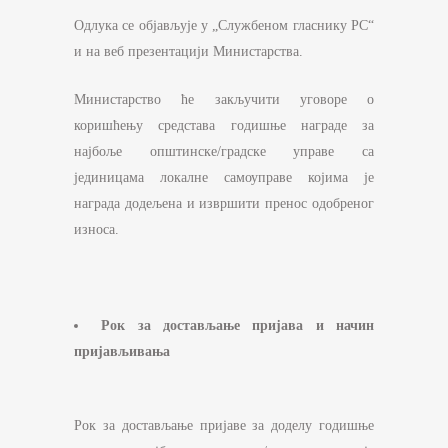
Одлука се објављује у „Службеном гласнику РС“
и на веб презентацији Министарства.
Министарство ће закључити уговоре о
коришћењу средстава годишње награде за
најбоље општинске/градске управе са
јединицама локалне самоуправе којима је
награда додељена и извршити пренос одобреног
износа.
Рок за достављање пријава и начин
пријављивања
Рок за достављање пријаве за доделу годишње