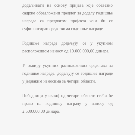
додељивати на основу пријава које обавезно
садрже образложени предлог за доделу годишње
награде са предлогом пројекта који би се
суфинансирао средствима годишње награде.
Годишње награде додељују се у укупном
расположивом износу од 10.000.000,00 динара.
У оквиру укупних расположивих средстава за
годишње награде, додељују се годишње награде
у једнаким износима за четири области.
Победници у свакој од четири области стећи ће
право на годишњу награду у износу од
2.500.000,00 динара.