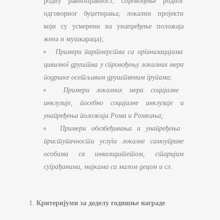
родну равноправност; спровођење родног
одговорног буџетирања; локални пројекти
који су усмерени на унапређење положаја
жена и мушкараца);
Примери партнерства са организацијама
цивилног друштва у спровођењу локалних мера
подршке осетљивим друштвеним групама
;
Примери локалних мера социјалне
инклузије, посебно социјалне инклузије и
унапређења положаја Рома и Ромкиња;
Примери обезбеђивања и унапређења
приступачности услуга локалне самоуправе
особама са инвалидитетом, старијим
суграђанима, мајкама са малом децом и сл
.
Критеријуми
за доделу годишње награде