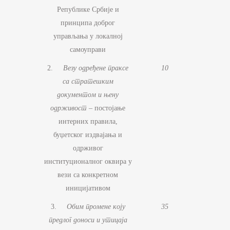
Републике Србије и
принципа доброг
управљања у локалној
самоуправи
2.
Везу одређене праксе
10
са стратешким
документом и њену
одрживост
– постојање
интерних правила,
буџетског издвајања и
одрживог
институционалног оквира у
вези са конкретном
иницијативом
3.
Обим промене коју
35
предлог доноси и утицаја