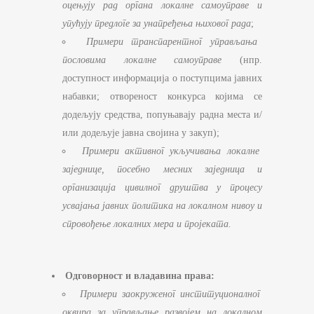
оцењују рад органа локалне самоуправе и
упућују предлоге за унапређења њиховог рада
;
Примери транспарентног управљања
пословима локалне самоуправе
(нпр.
доступност информација о поступцима јавних
набавки; отвореност конкурса којима се
додељују средства, попуњавају радна места и/
или додељује јавна својина у закуп);
Примери активног укључивања локалне
заједнице, посебно месних заједница и
организација цивилног друштва у процесу
усвајања јавних политика на локалном нивоу и
спровођење локалних мера и пројеката.
Одговорност и владавина права:
Примери заокруженог институционалног
оквира за управљање развојем на локалном