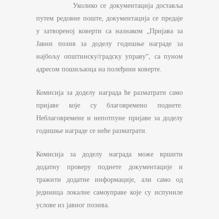
Уколико се документација доставља
путем редовне поште, документација се предаје
у затвореној коверти са назнаком „Пријава за
Јавни позив за доделу годишње награде за
најбољу општинску/градску управу“, са пуном
адресом пошиљаоца на полеђини коверте.
Комисија за доделу награда ће разматрати само
пријаве које су благовремено поднете.
Неблаговремене и непотпуне пријаве за доделу
годишње награде се неће разматрати.
Комисија за доделу награда може вршити
додатну проверу поднете документације и
тражити додатне информације, али само од
јединица локалне самоуправе које су испуниле
услове из јавног позива.