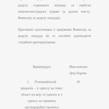
доделу годишњих награда за најбоље
општинске/градске управе (у даљем тексту:
Комисија за доделу награда).
Приликом одлучивања о пријавама Комисија за
доделу награда ће се посебно руководити
следећим критеријумима:
Критеријум
Максималан
број бодова
1.
Релевантност
10
предлога
– у односу на тему/
област на коју се односи и у
односу на примену
одговарајућих прописа