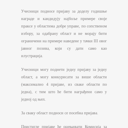
Учесници подносе пријаву за доделу годишње
награде и кандидују најбоље примере своје
праксе у областима добре управе, по сопственом
избору, за одабрану област и не морају бити
ограничени на примере наведене у тачки III овог
јавног позива, који су дати само као
илустрација.
Учесници могу поднети једну пријаву за једну
област, а могу конкурисати за више области
(максимално 4 пријаве, из сваке области по
једна), с тим што ће бити награђени само у
једној од њих.
За сваку област подноси се посебна пријава.
Пристигле пријаве ће оцењивати Комисија за