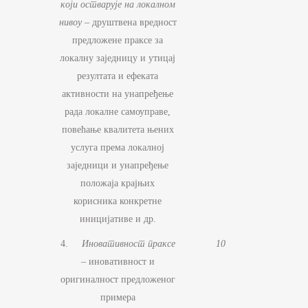
који остварује на локалном
нивоу –
друштвена вредност
предложене праксе за
локалну заједницу и утицај
резултата и ефеката
активности на унапређење
рада локалне самоуправе,
повећање квалитета њених
услуга према локалној
заједници и унапређење
положаја крајњих
корисника конкретне
иницијативе и др.
4.
Иновативност праксе
10
– иновативност и
оригиналност предложеног
примера