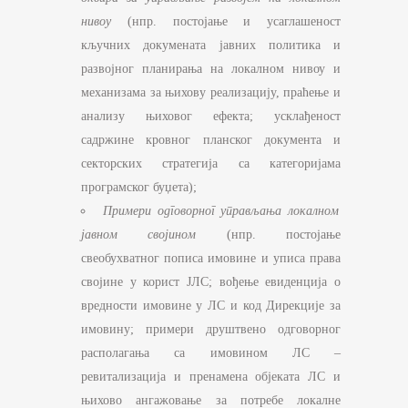
нивоу
(нпр. постојање и усаглашеност
кључних докумената јавних политика и
развојног планирања на локалном нивоу и
механизама за њихову реализацију, праћење и
анализу њиховог ефекта; усклађеност
садржине кровног планског документа и
секторских стратегија са категоријама
програмског буџета);
Примери одговорног управљања локалном
јавном својином
(нпр. постојање
свеобухватног пописa имовине и уписа права
својине у корист ЈЛС; вођење евиденција о
вредности имовине у ЛС и код Дирекције за
имовину; примери друштвено одговорног
располагања са имовином ЛС –
ревитализација и пренамена објеката ЛС и
њихово ангажовање за потребе локалне