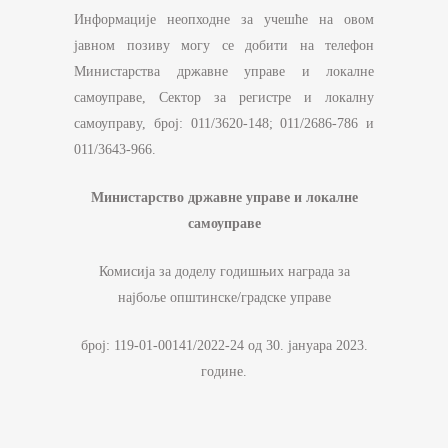
Информације неопходне за учешће на овом
јавном позиву могу се добити на телефон
Министарства државне управе и локалне
самоуправе, Сектор за регистре и локалну
самоуправу, број: 011/3620-148; 011/2686-786 и
011/3643-966.
Министарство државне управе и локалне
самоуправе
Комисија за доделу годишњих награда за
најбоље општинске/градске управе
број: 119-01-00141/2022-24 од 30. јануара 2023.
године.