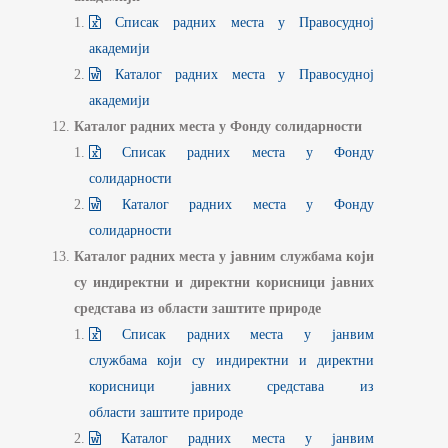
Списак радних места у Правосудној
академији
Каталог радних места у Правосудној
академији
Каталог радних места у Фонду солидарности
Списак радних места у Фонду
солидарности
Каталог радних места у Фонду
солидарности
Каталог радних места у јавним службама који
су индиректни и директни корисници јавних
средстава из области заштите природе
Списак радних места у јанвим
службама који су индиректни и директни
корисници јавних средстава из
области заштите природе
Каталог радних места у јанвим