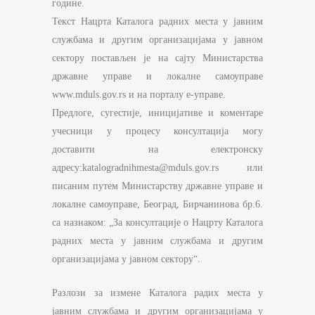
године.
Текст Нацрта Каталога радних места у јавним
службама и другим организацијама у јавном
сектору постављен је на сајту Министарства
државне управе и локалне самоуправе
www.mduls.gov.rs и на порталу е-управе.
Предлоге, сугестије, иницијативе и коментаре
учесници у процесу консултација могу
доставити на електронску
адресу:katalogradnihmesta@mduls.gov.rs или
писаним путем Министарству државне управе и
локалне самоуправе, Београд, Бирчанинова бр.6.
са назнаком: „За консултације о Нацрту Каталога
радних места у јавним службама и другим
организацијама у јавном сектору“.
Разлози за измене Каталога радих места у
јавним службама и другим организацијама у