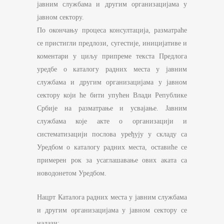
јавним службама и другим организацијама у
јавном сектору.
По окончању процеса консултација, разматраће
се пристигли предлози, сугестије, иницијативе и
коментари у циљу припреме текста Предлога
уредбе о каталогу радних места у јавним
службама и другим организацијама у јавном
сектору који ће бити упућен Влади Републике
Србије на разматрање и усвајање. Јавним
службама које акте о организацији и
систематизацији послова уређују у складу са
Уредбом о каталогу радних места, оставиће се
примерен рок за усаглашавање ових аката са
новодонетом Уредбом.
Нацрт Каталога радних места у јавним службама
и другим организацијама у јавном сектору се
налази: