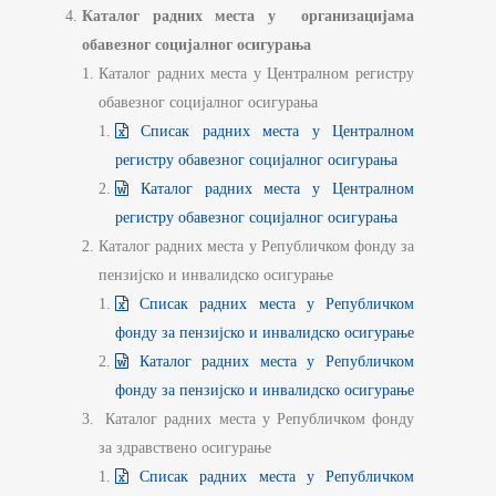
Каталог радних места у организацијама
обавезног социјалног осигурања
Каталог радних места у Централном регистру
обавезног социјалног осигурања
Списак радних места у Централном
регистру обавезног социјалног осигурања
Каталог радних места у Централном
регистру обавезног социјалног осигурања
Каталог радних места у Републичком фонду за
пензијско и инвалидско осигурање
Списак радних места у Републичком
фонду за пензијско и инвалидско осигурање
Каталог радних места у Републичком
фонду за пензијско и инвалидско осигурање
Каталог радних места у Републичком фонду
за здравствено осигурање
Списак радних места у Републичком