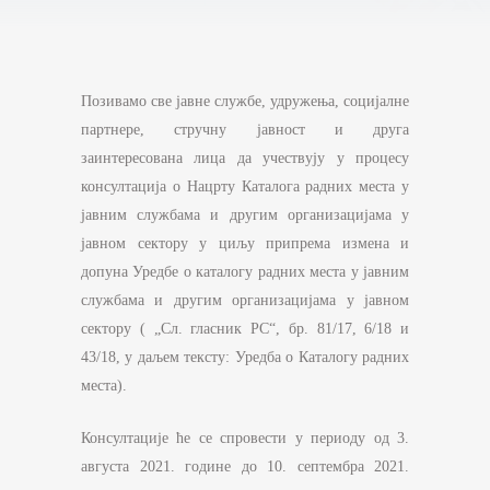
Позивамо све јавне службе, удружења, социјалне
партнере, стручну јавност и друга
заинтересована лица да учествују у процесу
консултација о Нацрту Каталога радних места у
јавним службама и другим организацијама у
јавном сектору у циљу припрема измена и
допуна Уредбе о каталогу радних места у јавним
службама и другим организацијама у јавном
сектору ( „Сл. гласник РС“, бр. 81/17, 6/18 и
43/18, у даљем тексту: Уредба о Каталогу радних
места).
Консултације ће се спровести у периоду од 3.
августа 2021. године до 10. септембра 2021.