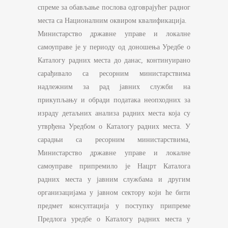
спреме за обављање послова одговрајућег радног
места са Националним оквиром квалификација.
Министарство државне управе и локалне
самоуправе је у периоду од доношења Уредбе о
Каталогу радних места до данас, континуирано
сарађивало са ресорним министарствима
надлежним за рад јавних служби на
прикупљању и обради података неопходних за
израду детаљних анализа радних места која су
утврђена Уредбом о Каталогу радних места. У
сарадњи са ресорним министарствима,
Министарство државне управе и локалне
самоуправе припремило је Нацрт Каталога
радних места у јавним службама и другим
организацијама у јавном сектору који ће бити
предмет консултација у поступку припреме
Предлога уредбе о Каталогу радних места у