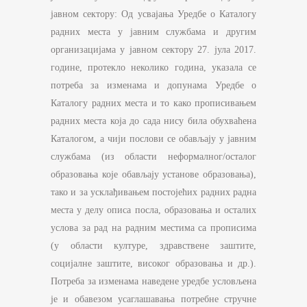
јавном сектору: Oд усвајања Уредбе о Каталогу
радних места у јавним службама и другим
организацијама у јавном сектору 27. јула 2017.
године, протекло неколико година, указала се
потреба за изменама и допунама Уредбе о
Каталогу радних места и то како прописивањем
радних места која до сада нису била обухваћена
Каталогом, а чији послови се обављају у јавним
службама (из области неформалног/осталог
образовања које обављају установе образовања),
тако и за усклађивањем постојећих радних радна
места у делу описа посла, образовања и осталих
услова за рад на радним местима са прописима
(у области културе, здравствене заштите,
социјалне заштите, високог образовања и др.).
Потреба за изменама наведене уредбе условљена
је и обавезом усаглашавања потребне стручне