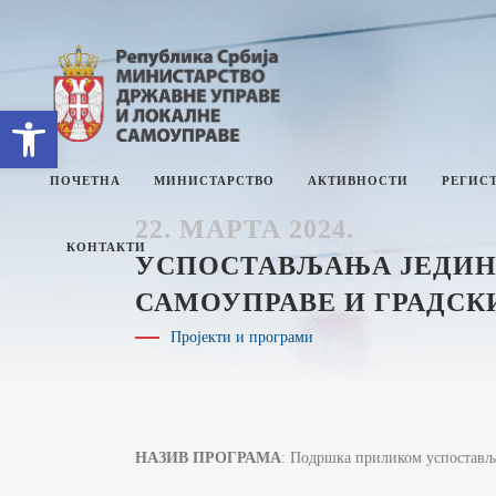
Open toolbar
ПОЧЕТНА
МИНИСТАРСТВО
АКТИВНОСТИ
РЕГИСТ
22. МАРТА 2024.
КОНТАКТИ
УСПОСТАВЉАЊА ЈЕДИН
САМОУПРАВЕ И ГРАДСК
О МИНИСТАРСТВУ
Е
Пројекти и програми
СЕКТОРИ
П
СЕКРЕТАРИЈАТ
И
М
ИНТЕРНА РЕВИЗИЈА
И
НАЗИВ ПРОГРАМА
: Подршка приликом успостављ
З
УПРАВНИ ИНСПЕКТОРАТ
Ј