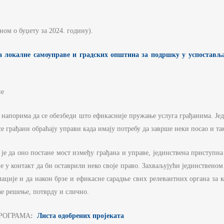
РЖАВНЕ УПРАВЕ И ЛОКАЛНЕ
АМОУПРАВЕ
НФОРМАТОР О РАДУ
ном о буџету за 2024. годину).
УЏЕТ МИНИСТАРСТВА
ца локалне самоуправе и градских општина за подршку у успостављ
ИНАНСИЈСКО УПРАВЉАЊЕ И
ОНТРОЛА
не
ВНЕ НАБАВКЕ
 у напорима да се обезбеди што ефикасније пружање услуга грађанима. Је
ЛАН ЈАВНИХ НАБАВКИ И
ЗВЕШТАЈИ
е грађани обраћају управи када имају потребу да заврше неки посао и так
је да оно постане мост између грађана и управе, јединствена приступна
е у контакт да би оставрили неко своје право. Захваљујући јединственом
мације и да након брзе и ефикасне сарадње свих релевантних органа за 
ће решење, потврду и слично.
ПРОГРАМА
:
Листа одобрених пројеката