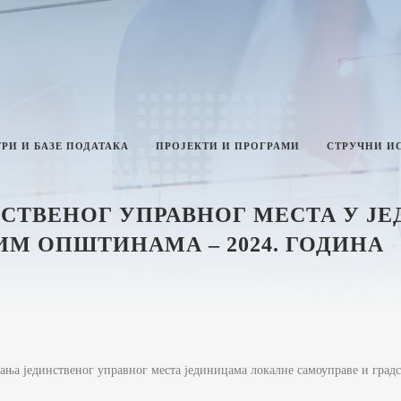
РИ И БАЗЕ ПОДАТАКА
ПРОЈЕКТИ И ПРОГРАМИ
СТРУЧНИ И
СТВЕНОГ УПРАВНОГ МЕСТА У Ј
ИМ ОПШТИНАМА – 2024. ГОДИНА
ТИКА И ИНТЕГРИТЕТ
ЛАН РАДА МИНИСТАРСТВА
ЗВЕШТАЈИ О РАДУ
ИНИСТАРСТВА
НФОРМАЦИЈЕ ОД ЈАВНОГ
ања јединственог управног места јединицама локалне самоуправе и гра
НАЧАЈА И ИНФОРМАЦИЈЕ У ВЕЗИ
АВНОСТИ РАДА МИНИСТАРСТВА