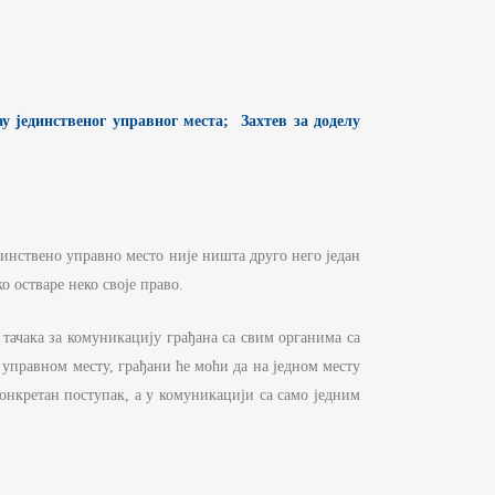
ау јединственог управног места;
Захтев за доделу
динствено управно место није ништа друго него један
о остваре неко своје право.
 тачака за комуникацију грађана са свим органима са
 управном месту, грађани ће моћи да на једном месту
конкретан поступак, а у комуникацији са само једним