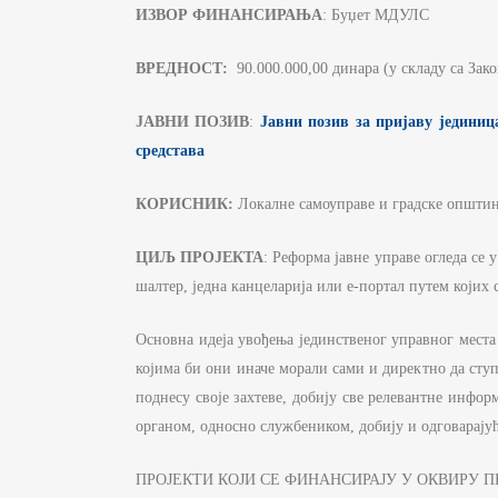
Д
ИЗВОР ФИНАНСИРАЊА
: Буџет МДУЛС
С
И
ВРЕДНОСТ:
90.000.000,00 динара (у складу са Зако
Б
ЈАВНИ ПОЗИВ
:
Јавни позив за пријаву једини
Ф
средстава
К
КОРИСНИК:
Локалне самоуправе и градске општи
ЈА
ЦИЉ ПРОЈЕКТА
: Реформа јавне управе огледа се
П
И
шалтер, једна канцеларија или е-портал путем којих с
Основна идеја увођења јединственог управног места 
којима би они иначе морали сами и директно да ступ
поднесу своје захтеве, добију све релевантне инфор
органом, односно службеником, добију и одговарају
ПРОЈЕКТИ КОЈИ СЕ ФИНАНСИРАЈУ У ОКВИРУ 