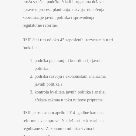
pruža stručnu podršku Vladi i organima državne
uprave u procesu planiranja, razvoja, donošenja i
koordinacije javnih politika i sprovođenja
regulatorne reforme.
RSJP čini tim od oko 45 zaposlenih, razvrstanih u tri
funkcije:
podrška planiranju i koordinaciji javnih
politika,
podrška razvoju i ekonomskim analizama
javnih politika i
kontrola kvaliteta javnih politika i analizi
efekata zakona u toku njihove pripreme.
RSJP je osnovan u aprilu 2014. godine kao deo
reforme javne uprave. Nadležnosti sekretarijata
regulisane su Zakonom o ministarstvima i