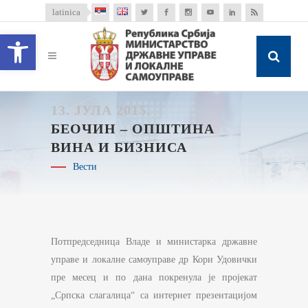
latinica
Open toolbar
13. ЈУЛА 2015.
БЕОЧИН – ОПШТИНА
ВИНА И БИЗНИСА
Вести
Потпредседница Владе и министарка државне
управе и локалне самоуправе др Кори Удовички
пре месец и по дана покренула је пројекат
„Српска слагалица“ са интернет презентацијом