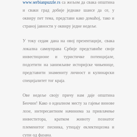
www.serbianpuzzle.rs
са жељом да свака општина
и сваки град добије једнаке шансе да се, у
оквиру пет тема, представи како домаћој, тако и
страној јавности у оквиру једне недеље.
У току седам дана на овој презентацији, свака
локална самоуправа Србије представиће своје
инвестиционе и туристичке потенцијале,
подсетити на занимљиве историјске чињенице,
представити знамениту личност и кулинарски
специјалитет тог краја.
Ове недеље своју причу нам даје општина
Беочин! Како о идеалном месту за гајење винове
лозе, интересантним начинима за привлачење
инвеститора, кратком животу познатог
племенитог песника, утицају еклектицизма и
супи од фазана.