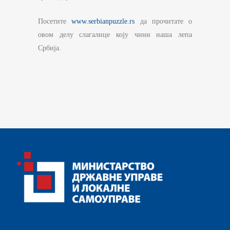
Посетите
www.serbianpuzzle.rs
да прочитате о
овом делу слагалице коју чини наша лепа
Србија.