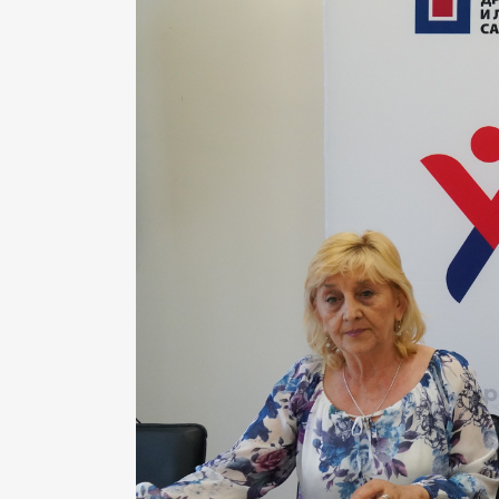
Д
С
И
Б
Ф
К
ЈА
П
И