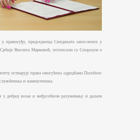
 у правосуђу, председница Синдиката запослених у
Србије Виолета Марковић, потписали су Споразум о
итету остварују права омогућена одредбама Посебног
х службеника и намештеника.
ти у доброј вољи и међусобном разумевању и даљим