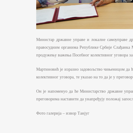
Министар државне управе и локалне самоуправе др
правосудним органима Републике Србије Слађанка 
продужењу важења Посебног колективног уговора за 
Мартиновић је изразио задовољство чињеницом да ће
колективног уговора, те указао на то да је у прего
Он је напоменуо да ће Министарство државне упра
преговорима наставити да унапређују положај запо
Фото галерија – извор Танјуг