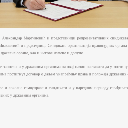
 Александар Мартиновић и представници репрезентативних синдиката
Милошевић и председница Синдиката организација правосудних органа 
државне органе, као и његове измене и допуне.
 запослени у државним органима на овај начин наставити да у контину
ворима постигнут договор о даљем унапређењу права и положаја државни
ве и локалне самоуправе и синдикати и у наредном периоду сарађива
слених у државним органима.