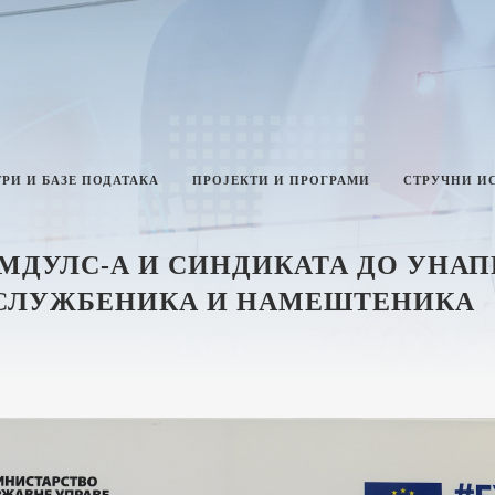
РИ И БАЗЕ ПОДАТАКА
ПРОЈЕКТИ И ПРОГРАМИ
СТРУЧНИ И
ДУЛС-А И СИНДИКАТА ДО УНАП
СЛУЖБЕНИКА И НАМЕШТЕНИКА
ТИКА И ИНТЕГРИТЕТ
ЛАН РАДА МИНИСТАРСТВА
ЗВЕШТАЈИ О РАДУ
ИНИСТАРСТВА
НФОРМАЦИЈЕ ОД ЈАВНОГ
НАЧАЈА И ИНФОРМАЦИЈЕ У ВЕЗИ
АВНОСТИ РАДА МИНИСТАРСТВА