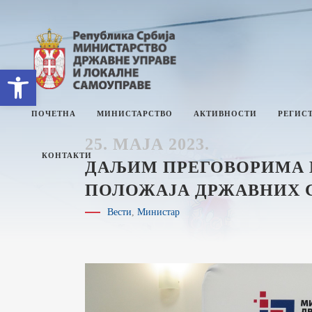
Open toolbar
ПОЧЕТНА
МИНИСТАРСТВО
АКТИВНОСТИ
РЕГИСТ
25. МАЈА 2023.
КОНТАКТИ
ДАЉИМ ПРЕГОВОРИМА М
ПОЛОЖАЈА ДРЖАВНИХ 
О МИНИСТАРСТВУ
Е
Вести
,
Министар
СЕКТОРИ
П
СЕКРЕТАРИЈАТ
И
М
ИНТЕРНА РЕВИЗИЈА
И
З
УПРАВНИ ИНСПЕКТОРАТ
Ј