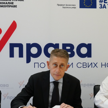
РЖАВНЕ УПРАВЕ И ЛОКАЛНЕ
АМОУПРАВЕ
НФОРМАТОР О РАДУ
УЏЕТ МИНИСТАРСТВА
ИНАНСИЈСКО УПРАВЉАЊЕ И
ОНТРОЛА
ВНЕ НАБАВКЕ
ЛАН ЈАВНИХ НАБАВКИ И
ЗВЕШТАЈИ