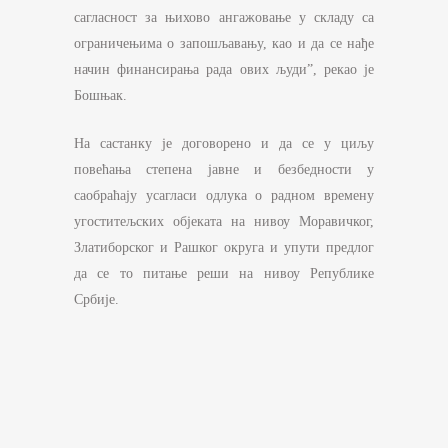
сагласност за њихово ангажовање у складу са
ограничењима о запошљавању, као и да се нађе
начин финансирања рада ових људи”, рекао је
Бошњак.
На састанку је договорено и да се у циљу
повећања степена јавне и безбедности у
саобраћају усагласи одлука о радном времену
угоститељских објеката на нивоу Моравичког,
Златиборског и Рашког округа и упути предлог
да се то питање реши на нивоу Републике
Србије.