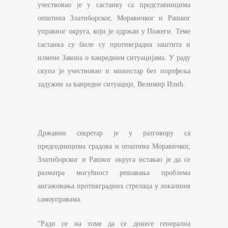
учествовао је у састанку са представницима
општина Златиборског, Моравичког и Рашког
управног округа, који је одржан у Пожеги. Теме
састанка су биле су противградна заштита и
измене Закона о ванредним ситуацијама. У раду
скупа је учествовао и министар без портфеља
задужен за ванредне ситуације, Велимир Илић.
Државни секретар је у разговору са
председницима градова и општина Моравичког,
Златиборског и Рашког округа истакао је да се
разматра могућност решавања проблема
ангажовања противградних стрелаца у локалним
самоуправама.
“Ради се на томе да се донесе генерална