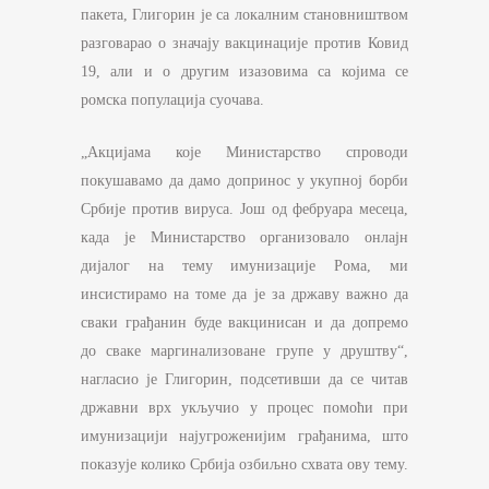
пакета, Глигорин је са локалним становништвом
разговарао о значају вакцинације против Ковид
19, али и о другим изазовима са којима се
ромска популација суочава.
„Акцијама које Министарство спроводи
покушавамо да дамо допринос у укупној борби
Србије против вируса. Још од фебруара месеца,
када је Министарство организовало онлајн
дијалог на тему имунизације Рома, ми
инсистирамо на томе да је за државу важно да
сваки грађанин буде вакцинисан и да допремо
до сваке маргинализоване групе у друштву“,
нагласио је Глигорин, подсетивши да се читав
државни врх укључио у процес помоћи при
имунизацији најугроженијим грађанима, што
показује колико Србија озбиљно схвата ову тему.