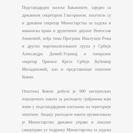
Подстандардно насеље Баваниште, заједно са
државним секретаром Глигорином, посетили су
и државни секретар Министарства за људска и
мањинска права и друштвени дијалог Нинослав
Јовановић, вођа тима Програма Инклузије Рома
и других маргинализованих група у Србији
Александра Димић-Угринај и генерални
секретар Црвеног Крста Србије Љубомир
Миладиновић, као и представници општине
Ковин.
Општина Ковин добила је 900 хигијенских
породичних пакета за расподелу грађанима који
живе у подстандардним насељима на територији
општине. Акцију расподеле пакета организовало
је Министарство државне управе и локалне
самоуправе уз подршку Министарства за људска