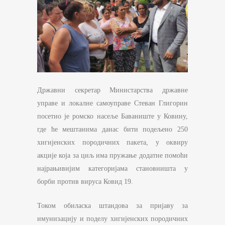
Државни секретар Министарства државне
управе и локалне самоуправе Стеван Глигорин
посетио је ромско насеље Баваниште у Ковину,
где ће мештанима данас бити подељено 250
хигијенских породичних пакета, у оквиру
акције која за циљ има пружање додатне помоћи
најрањивијим категоријама становништа у
борби против вируса Ковид 19.
Током обиласка штандова за пријаву за
имунизацију и поделу хигијенских породичних