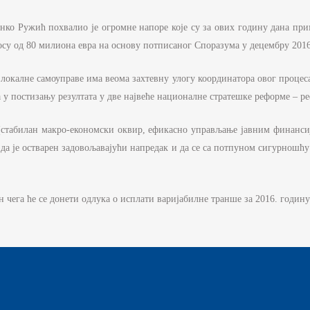
РЖАВНЕ УПРАВЕ И ЛОКАЛНЕ
АМОУПРАВЕ
ко Ружић похвалио је огромне напоре које су за ових годину дана при
НФОРМАТОР О РАДУ
осу од 80 милиона евра на основу потписаног Споразума у децембру 2016
УЏЕТ МИНИСТАРСТВА
окалне самоуправе има веома захтевну улогу координатора овог процеса 
ИНАНСИЈСКО УПРАВЉАЊЕ И
у постизању резултата у две највеће националне стратешке реформе – ре
ОНТРОЛА
стабилан макро-економски оквир, ефикасно управљање јавним финанси
ВНЕ НАБАВКЕ
о да је остварен задовољавајући напредак и да се са потпуном сигурно
ЛАН ЈАВНИХ НАБАВКИ И
ЗВЕШТАЈИ
 чега ће се донети одлука о исплати варијабилне транше за 2016. годину