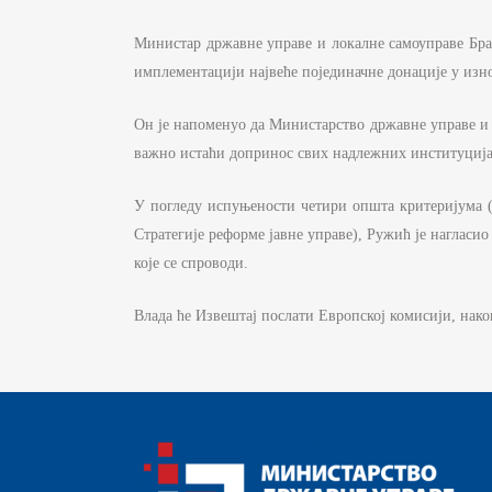
Д
С
Министар државне управе и локалне самоуправе Бран
И
имплементацији највеће појединачне донације у изн
Б
Он је напоменуо да Министарство државне управе и л
Ф
важно истаћи допринос свих надлежних институција 
К
У погледу испуњености четири општа критеријума (
ЈА
Стратегије реформе јавне управе), Ружић је нагласи
које се спроводи.
П
И
Влада ће Извештај послати Европској комисији, након