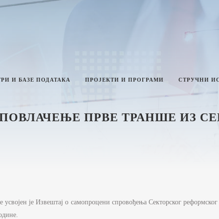
РИ И БАЗЕ ПОДАТАКА
ПРОЈЕКТИ И ПРОГРАМИ
СТРУЧНИ И
ПОВЛАЧЕЊЕ ПРВЕ ТРАНШЕ ИЗ С
ТИКА И ИНТЕГРИТЕТ
ЛАН РАДА МИНИСТАРСТВА
ЗВЕШТАЈИ О РАДУ
ИНИСТАРСТВА
НФОРМАЦИЈЕ ОД ЈАВНОГ
е усвојен је Извештај о самопроцени спровођења Секторског реформског 
НАЧАЈА И ИНФОРМАЦИЈЕ У ВЕЗИ
АВНОСТИ РАДА МИНИСТАРСТВА
одине.