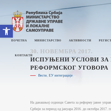
Open toolbar
ПОЧЕТНА
МИНИСТАРСТВО
АКТИВНОСТИ
РЕГИСТ
30. НОВЕМБРА 2017.
КОНТАКТИ
ИСПУЊЕНИ УСЛОВИ ЗА 
РЕФОРМСКОГ УГОВОРА
О МИНИСТАРСТВУ
Е
Вести
,
ЕУ интеграције
СЕКТОРИ
П
СЕКРЕТАРИЈАТ
И
М
ИНТЕРНА РЕВИЗИЈА
И
На данашњој седници Савета за реформу јавне управ
З
УПРАВНИ ИНСПЕКТОРАТ
Ј
Србији за период од јануара 2016. до октобра 2017. г