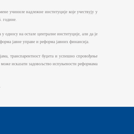
мене учиниле надлежне институције које учествују у
. године.
у односу на остале централне институције, али да је
форма јавне управе и реформа јавних финансија.
јама, транспарентност буџета и успешно спровођење
шћу може исказати задовољство испуњености реформама
.