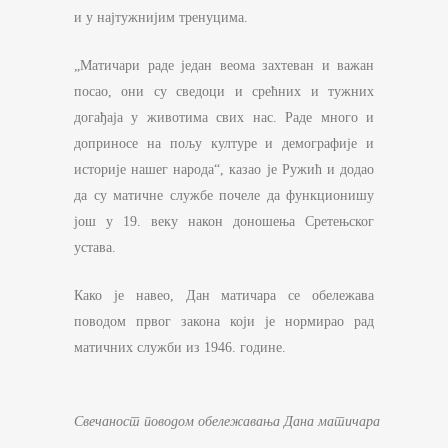
и у најтужнијим тренуцима.
„Матичари раде један веома захтеван и важан
посао, они су сведоци и срећних и тужних
догађаја у животима свих нас. Раде много и
доприносе на пољу културе и демографије и
историје нашег народа“, казао је Ружић и додао
да су матичне службе почеле да функционишу
још у 19. веку након доношења Сретењског
устава.
Како је навео, Дан матичара се обележава
поводом првог закона који је нормирао рад
матичних служби из 1946. године.
Свечаност поводом обележавања Дана матичара