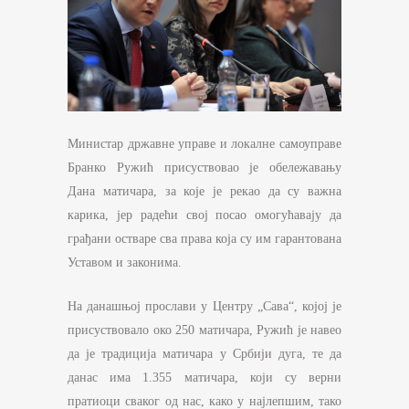
Министар државне управе и локалне самоуправе
Бранко Ружић присуствовао је обележавању
Дана матичара, за које је рекао да су важна
карика, јер радећи свој посао омогућавају да
грађани остваре сва права која су им гарантована
Уставом и законима.
На данашњој прослави у Центру „Сава“, којој је
присуствовало око 250 матичара, Ружић је навео
да је традиција матичара у Србији дуга, те да
данас има 1.355 матичара, који су верни
пратиоци сваког од нас, како у најлепшим, тако