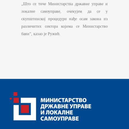
„Што се тиче Министарства државне управе и
локалне самоуправе, очекујем да се у
скупштинској процедури нађе осам закона из
различитих сектора којима се Министарство
бави“, казао је Ружић.