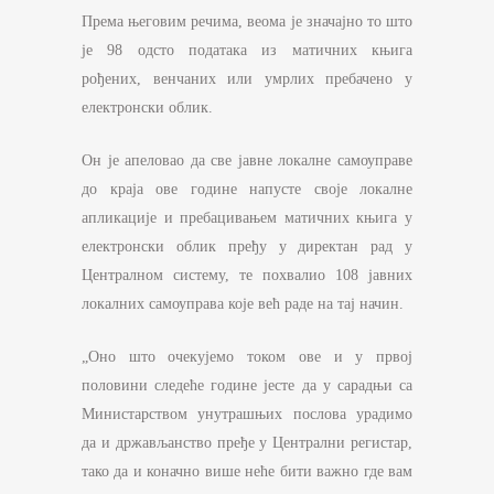
Према његовим речима, веома је значајно то што
је 98 одсто података из матичних књига
рођених, венчаних или умрлих пребачено у
електронски облик.
Он је апеловао да све јавне локалне самоуправе
до краја ове године напусте своје локалне
апликације и пребацивањем матичних књига у
електронски облик пређу у директан рад у
Централном систему, те похвалио 108 јавних
локалних самоуправа које већ раде на тај начин.
„Оно што очекујемо током ове и у првој
половини следеће године јесте да у сарадњи са
Министарством унутрашњих послова урадимо
да и држављанство пређе у Централни регистар,
тако да и коначно више неће бити важно где вам