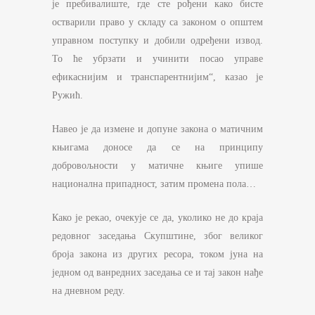
је пребивалиште, где сте рођени како бисте
остварили право у складу са законом о општем
управном поступку и добили одређени извод.
То ће убрзати и учинити посао управе
ефикаснијим и транспарентнијим“, казао је
Ружић.
Навео је да измене и допуне закона о матичним
књигама доносе да се на принципу
добровољности у матичне књиге упише
национална припадност, затим промена пола…
Како је рекао, очекује се да, уколико не до краја
редовног заседања Скупштине, због великог
броја закона из других ресора, током јуна на
једном од ванредних заседања се и тај закон нађе
на дневном реду.