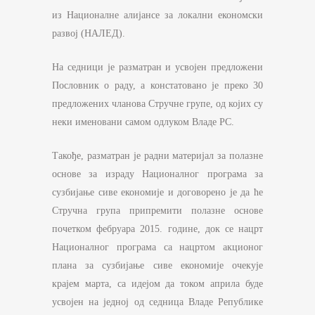
из Националне алијансе за локални економски
развој (НАЛЕД).
На седници је разматран и усвојен предложени
Пословник о раду, а констатовано је преко 30
предложених чланова Стручне групе, од којих су
неки именовани самом одлуком Владе РС.
Такође, разматран је радни материјал за полазне
основе за израду Националног програма за
сузбијање сиве економије и договорено је да ће
Стручна група припремити полазне основе
почетком фебруара 2015. године, док се нацрт
Националног програма са нацртом акционог
плана за сузбијање сиве економије очекује
крајем марта, са идејом да током априла буде
усвојен на једној од седница Владе Републике