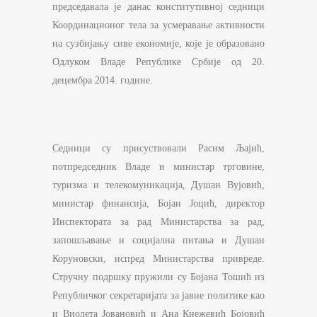
председавала је данас конститутивнoј седници
Координационог тела за усмеравање активности
на сузбијању сиве економије, које је образовано
Одлуком Владе Републике Србије од 20.
децембра 2014. године.
Седници су присуствовали Расим Љајић,
потпредседник Владе и министар трговине,
туризма и телекомуникација, Душан Вујовић,
министар финансија, Бојан Јоцић, директор
Инспектората за рад Министарства за рад,
запошљавање и социјална питања и Душан
Коруновски, испред Министарства привреде.
Стручну подршку пружили су Бојана Тошић из
Републичког секретаријата за јавне политике као
и Виолета Јовановић и Ана Кнежевић Бојовић