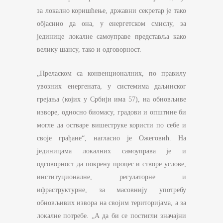
за локално коришћење, државни секретар је тако
објаснио да она, у енергетском смислу, за
јединице локалне самоуправе представља како
велику шансу, тако и одговорност.
„Преласком са конвенционалних, по правилу
увозних енергената, у системима даљинског
грејања (којих у Србији има 57), на обновљиве
изворе, односно биомасу, градови и општине би
могле да остваре вишеструке користи по себе и
своје грађане“, нагласио је Ожеговић. На
јединицама локалних самоуправа је и
одговорност да покрену процес и створе услове,
институционалне, регулаторне и
ифраструктурне, за масовнију употребу
обновљивих извора на својим територијама, а за
локалне потребе. „А да би се постигли значајни