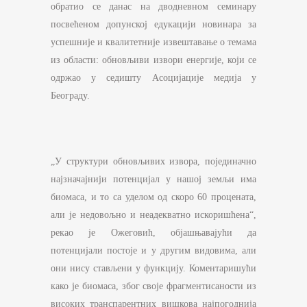
обратио се данас на дводневном семинару
посвећеном допунској едукацији новинара за
успешније и квалитетније извештавање о темама
из области: обновљиви извори енергије, који се
одржао у седишту Асоцијације медија у
Београду.
„У структури обновљивих извора, појединачно
најзначајнији потенцијал у нашој земљи има
биомаса, и то са уделом од скоро 60 процената,
али је недовољно и неадекватно искоришћена“,
рекао је Ожеговић, објашњавајући да
потенцијали постоје и у другим видовима, али
они нису стављени у функцију. Коментаришући
како је биомаса, због своје фрагментисаности из
високих транспарентних вишкова најпогоднија