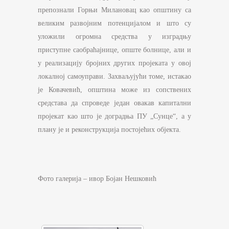
препознали Горњи Милановац као општину са
великим развојним потенцијалом и што су
уложили огромна средства у изградњу
приступне саобраћајнице, опште болнице, али и
у реализацију бројних других пројеката у овој
локалној самоуправи. Захваљујући томе, истакао
је Ковачевић, општина може из сопствених
средстава да спроведе један овакав капитални
пројекат као што је доградња ПУ „Сунце“, а у
плану је и реконструкција постојећих објекта.
Фото галерија – ивор Бојан Нешковић