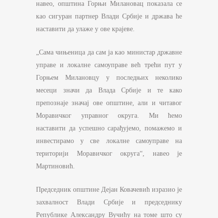
навео, општина Горњи Милановац показала се
као сигуран партнер Влади Србије и држава ће
наставити да улаже у ове крајеве.
„Сама чињеница да сам ја као министар државне
управе и локалне самоуправе већ трећи пут у
Горњем Милановцу у последњих неколико
месеци значи да Влада Србије и те како
препознаје значај ове општине, али и читавог
Моравичког управног округа. Ми ћемо
наставити да успешно сарађујемо, помажемо и
инвестирамо у све локалне самоуправе на
територији Моравичког округа“, навео је
Мартиновић.
Председник општине Дејан Ковачевић изразио је
захвалност Влади Србије и председнику
Републике Александру Вучићу на томе што су