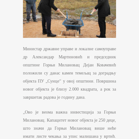
Министар државне управе и локалне самоуправе
др Александар Мартиновић и председник
општине Горњи Милановац Дејан Ковачевић
положили су данас камен темељац за доградњу
објекта ПУ „Сунце“ у овој општини. Површина
новог објекта је близу 2.000 квадрата, а рок за
завршетак радова је годину дана.
„Ово је веома важна инвестиција за Горњи
Милановац. Капацитет новог објекта је 250 деце,
што значи да Горњи Милановац више неће
имати листе чекања за упис малишана у вртић.