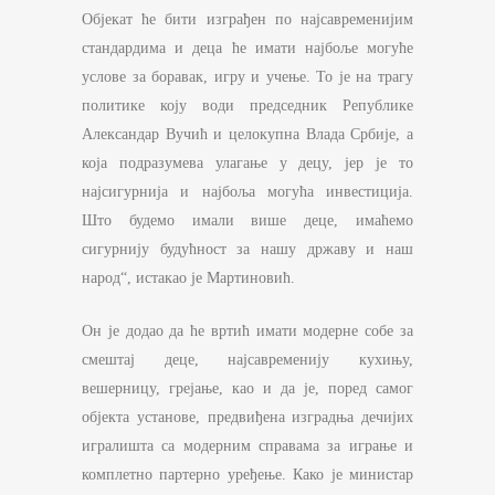
Објекат ће бити изграђен по најсавременијим
стандардима и деца ће имати најбоље могуће
услове за боравак, игру и учење. То је на трагу
политике коју води председник Републике
Александар Вучић и целокупна Влада Србије, а
која подразумева улагање у децу, јер је то
најсигурнија и најбоља могућа инвестиција.
Што будемо имали више деце, имаћемо
сигурнију будућност за нашу државу и наш
народ“, истакао је Мартиновић.
Он је додао да ће вртић имати модерне собе за
смештај деце, најсавременију кухињу,
вешерницу, грејање, као и да је, поред самог
објекта установе, предвиђена изградња дечијих
игралишта са модерним справама за играње и
комплетно партерно уређење. Како је министар