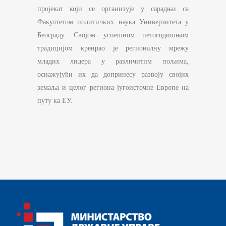
пројекат који се организује у сарадњи са
Факултетом политичких наука Универзитета у
Београду. Својом успешном петогодишњом
традицијом креирао је регионалну мрежу
младих лидера у различитим пољима,
оснажујући их да допринесу развоју својих
земаља и целог региона југоисточне Европе на
путу ка ЕУ.