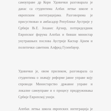
самоуправе др Кори Удовички разговарала је
данас са студентима Албах летње школе о
европским интеграцијама. Разговорима је
присуствовао и амбасадор Републике Аустрије у
Србији Њ.Е. Јоханес Ајгнер, потпредседник
Европског форума Алпбах и бивши министар
унутрашњих послова Аустрије Каспар Ајнем и
политички саветник Алфред Гузенбауер.
Удовички је, овом приликом, разговарала са
студентима о значају реформе јавне управе коју
спроводи Министарство државне управе и
локалне самоуправе и о процесу придруживања
Србије Европској унији.
Алпбах летња школа европских интеграција је