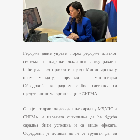
Реформа јавне управе, поред реформе платног
система и подршке локалним самоуправама,
биће један од приоритета рада Министарства у
овом мандату, поручила је министарка
Обрадовић на радном online састанку са
представницима организације СИГМА.
Она је поздравила досадашњу сарадњу МДУЛС и
СИГМА и изразила очекивање да ће будућа
сарадња бити успешна и са више ефеката.
Обрадовић је истакла да ће се трудити да, за