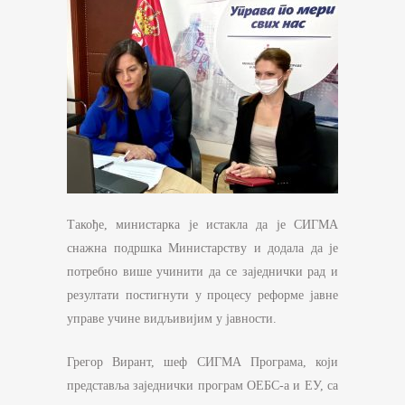
Такође, министарка је истакла да је СИГМА
снажна подршка Министарству и додала да је
потребно више учинити да се заједнички рад и
резултати постигнути у процесу реформе јавне
управе учине видљивијим у јавности.
Грегор Вирант, шеф СИГМА Програма, који
представља заједнички програм ОЕБС-а и ЕУ, са