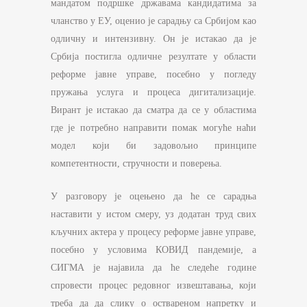
мандатом подршке државама кандидатима за
чланство у ЕУ, оценио је сарадњу са Србијом као
одличну и интензивну. Он је истакао да је
Србија постигла одличне резултате у области
реформе јавне управе, посебно у погледу
пружања услуга и процеса дигитализације.
Вирант је истакао да сматра да се у областима
где је потребно направити помак могуће наћи
модел који би задовољио принципе
компетентности, стручности и поверења.
У разговору је оцењено да ће се сарадња
наставити у истом смеру, уз додатан труд свих
кључних актера у процесу реформе јавне управе,
посебно у условима КОВИД пандемије, а
СИГМА је најавила да ће следеће године
спровести процес редовног извештавања, који
треба да да слику о оствареном напретку и