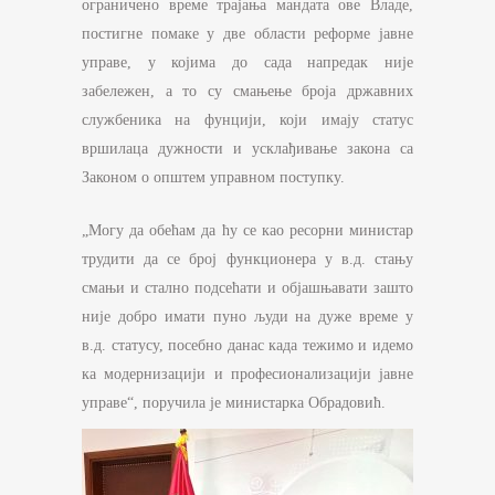
ограничено време трајања мандата ове Владе,
постигне помаке у две области реформе јавне
управе, у којима до сада напредак није
забележен, а то су смањење броја државних
службеника на фунцији, који имају статус
вршилаца дужности и усклађивање закона са
Законом о општем управном поступку.
„Могу да обећам да ћу се као ресорни министар
трудити да се број функционера у в.д. стању
смањи и стално подсећати и објашњавати зашто
није добро имати пуно људи на дуже време у
в.д. статусу, посебно данас када тежимо и идемо
ка модернизацији и професионализацији јавне
управе“, поручила је министарка Обрадовић.